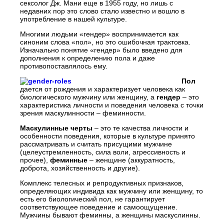
сексолог Дж. Мани еще в 1955 году, но лишь с
недавних пор это слово стало известно и вошло в
употребление в нашей культуре.
Многими людьми «гендер» воспринимается как
синоним слова «пол», но это ошибочная трактовка.
Изначально понятие «гендер» было введено для
дополнения к определению пола и даже
противопоставлялось ему.
Пол
дается от рождения и характеризует человека как
биологического мужчину или женщину, а
гендер
– это
характеристика личности и поведения человека с точки
зрения маскулинности – феминности.
Маскулинные черты
– это те качества личности и
особенности поведения, которые в культуре принято
рассматривать и считать присущими мужчине
(целеустремленность, сила воли, агрессивность и
прочее),
феминные
– женщине (аккуратность,
доброта, хозяйственность и другие).
Комплекс телесных и репродуктивных признаков,
определяющих индивида как мужчину или женщину, то
есть его биологический пол, не гарантирует
соответствующее поведение и самоощущение.
Мужчины бывают феминны, а женщины маскуслинны.