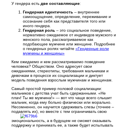
У гендера есть
две составляющие
:
Гендерная идентичность
– внутреннее
самоощущение, определение, переживание и
осознание себя как представителя того или
иного гендера.
Гендерная роль
– это социальное поведение,
нормативно ожидаемое от индивидов мужского и
женского пола, рассматриваемое как
подобающее мужчине или женщине. Подробнее
о гендерных ролях читайте
«Гендерные роли
мужчины и женщины»
Кем ожидаемо и кем рассматриваемо поведение
человека? Обществом. Оно адресует свои
ожиданиями, стереотипы, требования мальчикам и
девочкам в процессе их социализации и диктует
модель поведения взрослым мужчинам и женщинам.
Самый простой пример половой социализации:
мальчиков с детства учат быть сдержанными. «Не
плач! Ты же мужчина!» — вот что чаще всего слышит
мальчик, когда ему больно физически или морально.
Несомненно, он научится сдерживать слезы (точнее –
подавлять их), но вместе с тем ограничивать свою
эмоциональность, а в будущем не сможет оказывать
поддержку и принимать ее, а также будет испытывать