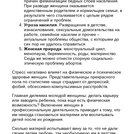
причин феминизации бедных слоев населения.
При разводе женщина оказывается
единственным родителем и кормильцем семьи, в
результате чего сталкивается с целым рядом
ограничений и проблем.
Угроза насилия
. Развращение в детстве,
изнасилование, сексуальные домогательства на
работе, семейное насилие и прочее –
актуальные проблемы общества, с которыми до
сих пор не удалось справиться.
Женская природа
: менструальный цикл,
менопауза, беременность, роды, материнство.
Сюда же можно отнести спорную социально-
этическую проблему абортов.
Стресс негативно влияет на физическое и психическое
здоровье женщин. Представительницы прекрасного
пола по статистике чаще страдают от депрессий,
фобий, обсессивно-компульсивных расстройств.
Главная дилемма молодой женщины: делать карьеру
или заводить ребенка, пока еще есть физическая
возможность? Включение женщин в
профессиональную деятельность приводит к тому, что
им некогда становиться матерями или воспитывать
детей после их рождения.
Сколько матерей испытывают вину за то, что не дали
своим детям любовь, так необходимую им в детстве,