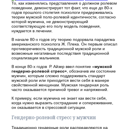
То, как изменялись представления о должном ролевом
поведении, демонстрирует тот факт, что еще до 80-х
годов прошлого столетия психологи придерживались
теории мужской поло-ролевой идентичности, согласно
которой мужчина, не демонстрирующий
соответствующую его полу модель поведения,
нуждается в лечении.
В начале 80-х годов эту теорию подорвала парадигма
американского психолога Ж. Плека. Он первым описал
противоречивость традиционной мужской роли и
возможные негативные последствия традиционной
социализации мальчиков.
В конце 80-х годов Р. Айзер ввел понятие «
мужской
гендерно-ролевой стресс»
, обозначив им состояние
мужчин, которым сложно поддерживать стандарт
мужской роли или приходится вести себя в манере
свойственной женщинам. Мужская гендерная роль
часто оказывается причиной тревог и напряжений.
К примеру, если мужчина не знает как вести себя,
когда нужно выразить сострадание и сопереживание,
он оказывается в стрессовой ситуации.
Гендерно-ролевой стресс у мужчин
Традиционно гендерные роли распределяются на