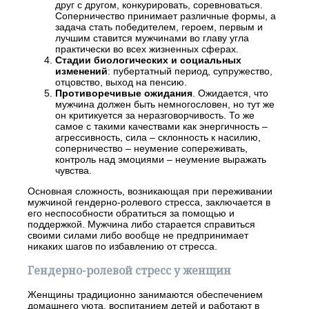
друг с другом, конкурировать, соревноваться.
Соперничество принимает различные формы, а
задача стать победителем, героем, первым и
лучшим ставится мужчинами во главу угла
практически во всех жизненных сферах.
Стадии биологических и социальных
изменений
: пубертатный период, супружество,
отцовство, выход на пенсию.
Противоречивые ожидания
. Ожидается, что
мужчина должен быть немногословен, но тут же
он критикуется за неразговорчивость. То же
самое с такими качествами как энергичность –
агрессивность, сила – склонность к насилию,
соперничество – неумение сопереживать,
контроль над эмоциями – неумение выражать
чувства.
Основная сложность, возникающая при переживании
мужчиной гендерно-ролевого стресса, заключается в
его неспособности обратиться за помощью и
поддержкой. Мужчина либо старается справиться
своими силами либо вообще не предпринимает
никаких шагов по избавлению от стресса.
Гендерно-ролевой стресс у женщин
Женщины традиционно занимаются обеспечением
домашнего уюта, воспитанием детей и работают в