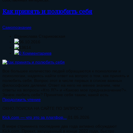
собственных интересах.
Как принять и полюбить себя
Самопознание
Станислава Стариковская
06.10.2016
13614
0 Комментариев
Все большее количество людей обращаются к психологии и
психологам, надеясь найти ответ на вопрос о том, как принять и
полюбить себя. Вопрос этот в числе первых в списке важных
философских дилемм. Ответ на него не менее значим, чем
ответы на вопросы «Кто Я?» и «Каково мое предназначение?».
Зачем любить себя? Принятие себя таким, какой есть
Продолжить чтение
ОКНО ПОИСКА НА САЙТЕ ПО ЗАПРОСУ
Kick.com — что это за платфор...
01.05.2026
В мире стриминга последние два года активно обсуждают
Kick.com. Проект, запущенный в конце 2022 года, быстро