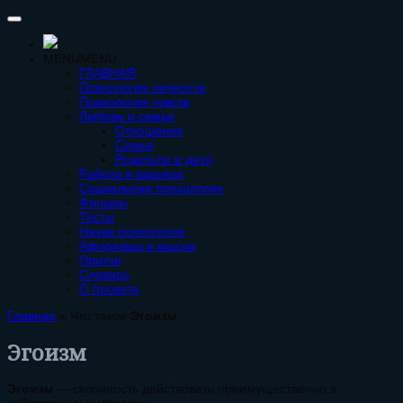
MENU
MENU
ГЛАВНАЯ
Психология личности
Психология чувств
Любовь и семья
Отношения
Семья
Родители и дети
Работа и карьера
Социальная психология
Фильмы
Тесты
Наука психология
Афоризмы и мысли
Притчи
Словарь
О проекте
Главная
»
Что такое
Эгоизм
Эгоизм
Эгоизм
— склонность действовать преимущественно в