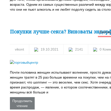
возраста. Одним из самых существенных различий между взр
что они не пьют алкоголь и не любят подолгу сидеть за столо
Покупки лучше секса? Виноваты эндо
Любовь
vikont
19.10.2021
2141
0 Ком
Почти половина женщин испытывают волнение, просто думая
женщин тратят в 25 раз больше времени на покупки, чем на 
признают, что шоппинг — это веселее, чем секс. Хотя очере
время распродаж, — явление, о котором соотечественники, 
женщины всё больше и
Продолжить
чтение