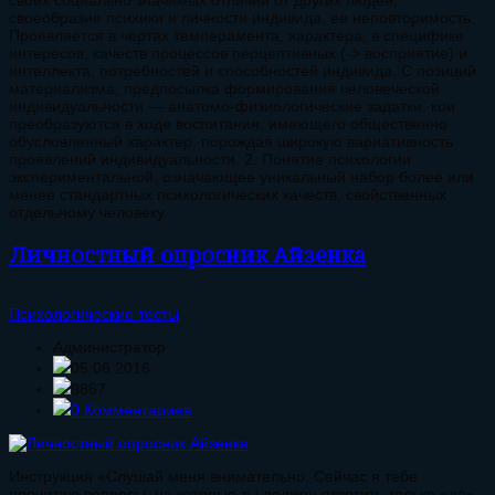
своих социально значимых отличий от других людей;
своеобразие психики и личности индивида, ее неповторимость.
Проявляется в чертах темперамента, характера, в специфике
интересов, качеств процессов перцептивных (-> восприятие) и
интеллекта, потребностей и способностей индивида. С позиций
материализма, предпосылка формирования человеческой
индивидуальности — анатомо-физиологические задатки, кои
преобразуются в ходе воспитания, имеющего общественно
обусловленный характер, порождая широкую вариативность
проявлений индивидуальности. 2. Понятие психологии
экспериментальной, означающее уникальный набор более или
менее стандартных психологических качеств, свойственных
отдельному человеку.
Личностный опросник Айзенка
Психологические тесты
Администратор
05.06.2016
9857
0 Комментариев
Инструкция «Слушай меня внимательно. Сейчас я тебе
прочитаю вопросы, на которые ты должен ответить только «да»