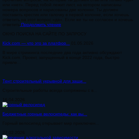
или «нет». Перед тобой лежит лист, на котором написаны
номера вопросов и нарисованы две колонки. Ты должен
поставить крестик или галочку в первой колонке, если хочешь
ответить на этот вопрос «да». Если же ты не согласен и хочешь
ответить
Продолжить чтение
ОКНО ПОИСКА НА САЙТЕ ПО ЗАПРОСУ
Kick.com — что это за платфор...
01.05.2026
В мире стриминга последние два года активно обсуждают
Kick.com. Проект, запущенный в конце 2022 года, быстро
привле...
Тент строительный укрывной для защи...
Строительные работы всегда сопряжены с в...
16.04.2026
Бюджетные горные велосипеды: как вы...
Горный велосипед открывает мир приключен...
27.02.2026