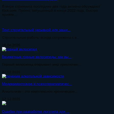
В мире стриминга последние два года активно обсуждают
Kick.com. Проект, запущенный в конце 2022 года, быстро
привле...
Тент строительный укрывной для защи...
Строительные работы всегда сопряжены с в...
16.04.2026
Бюджетные горные велосипеды: как вы...
Горный велосипед открывает мир приключен...
27.02.2026
Медикаментозное и психотерапевтичес...
Алкоголизм - это комплексное хроническое...
17.12.2025
Ошибки при разработке логотипа для ...