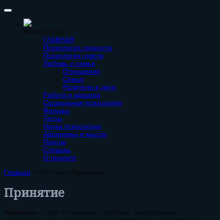
MENU
MENU
ГЛАВНАЯ
Психология личности
Психология чувств
Любовь и семья
Отношения
Семья
Родители и дети
Работа и карьера
Социальная психология
Фильмы
Тесты
Наука психология
Афоризмы и мысли
Притчи
Словарь
О проекте
Главная
»
Что такое
Принятие
Принятие
Принятие
— это отношение к ребенку, экспрессивно