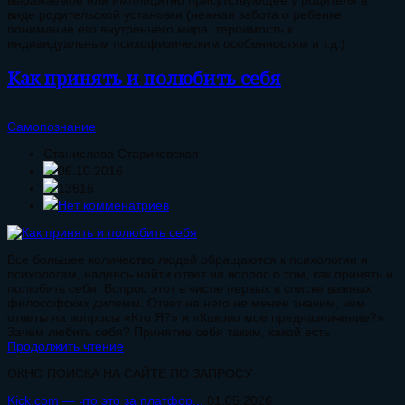
выражаемое или имплицитно присутствующее у родителя в
виде родительской установки (нежная забота о ребенке,
понимание его внутреннего мира, терпимость к
индивидуальным психофизическим особенностям и т.д.).
Как принять и полюбить себя
Самопознание
Станислава Стариковская
06.10.2016
13616
Нет комменатриев
Все большее количество людей обращаются к психологии и
психологам, надеясь найти ответ на вопрос о том, как принять и
полюбить себя. Вопрос этот в числе первых в списке важных
философских дилемм. Ответ на него не менее значим, чем
ответы на вопросы «Кто Я?» и «Каково мое предназначение?».
Зачем любить себя? Принятие себя таким, какой есть
Продолжить чтение
ОКНО ПОИСКА НА САЙТЕ ПО ЗАПРОСУ
Kick.com — что это за платфор...
01.05.2026