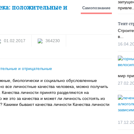
запущен
ека: положительные и
привле..
Самопознание
Тент ст
Строите
в...
01.02.2017
364230
16.04.2
мир при
ожные, биологически и социально обусловленные
27.02.2
о все личностные качества человека, можно получить
. Качества личности принято разделяются на
же это за качества и может ли личность состоять из
? Какими бывают качества личности Качества личности
17.12.2