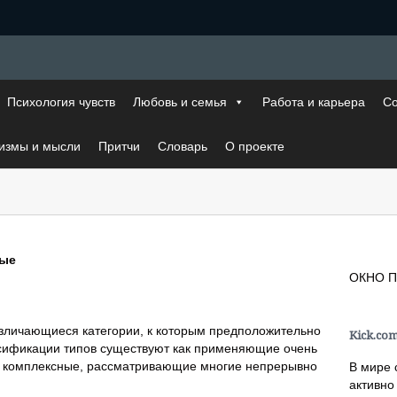
Психология чувств
Любовь и семья
Работа и карьера
Со
измы и мысли
Притчи
Словарь
О проекте
ные
ОКНО П
зличающиеся категории, к которым предположительно
Kick.com
ссификации типов существуют как применяющие очень
 и комплексные, рассматривающие многие непрерывно
В мире 
активно