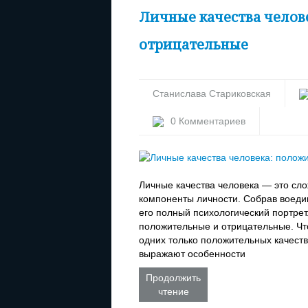
Личные качества челов
отрицательные
Станислава Стариковская
0 Комментариев
Личные качества человека — это сл
компоненты личности. Собрав воедин
его полный психологический портрет
положительные и отрицательные. Что 
одних только положительных качеств
выражают особенности
Продолжить
чтение