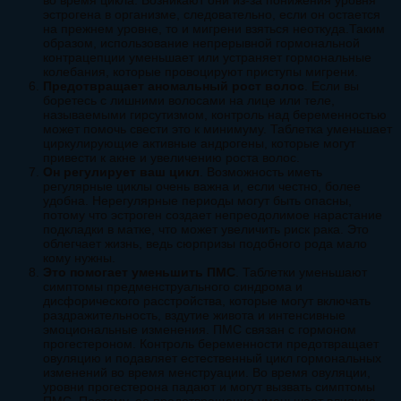
эстрогена в организме, следовательно, если он остается
на прежнем уровне, то и мигрени взяться неоткуда.Таким
образом, использование непрерывной гормональной
контрацепции уменьшает или устраняет гормональные
колебания, которые провоцируют приступы мигрени.
Предотвращает аномальный рост волос
. Если вы
боретесь с лишними волосами на лице или теле,
называемыми гирсутизмом, контроль над беременностью
может помочь свести это к минимуму. Таблетка уменьшает
циркулирующие активные андрогены, которые могут
привести к акне и увеличению роста волос.
Он регулирует ваш цикл
. Возможность иметь
регулярные циклы очень важна и, если честно, более
удобна. Нерегулярные периоды могут быть опасны,
потому что эстроген создает непреодолимое нарастание
подкладки в матке, что может увеличить риск рака. Это
облегчает жизнь, ведь сюрпризы подобного рода мало
кому нужны.
Это помогает уменьшить ПМС
. Таблетки уменьшают
симптомы предменструального синдрома и
дисфорического расстройства, которые могут включать
раздражительность, вздутие живота и интенсивные
эмоциональные изменения. ПМС связан с гормоном
прогестероном. Контроль беременности предотвращает
овуляцию и подавляет естественный цикл гормональных
изменений во время менструации. Во время овуляции,
уровни прогестерона падают и могут вызвать симптомы
ПМС. Поэтому, ее предотвращение уменьшает влияние