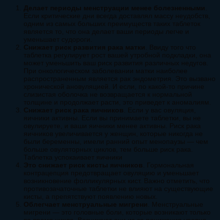
Делает периоды менструации менее болезненными
.
Если критические дни всегда доставлял массу неудобств,
одним из самых больших преимуществ таких таблеток
является то, что она делает ваши периоды легче и
уменьшает судороги.
Снижает риск развития рака матки
. Ввиду того что
таблетка регулирует рост вашей утробной подкладки, она
может уменьшить ваш риск развития различных недугов.
При онкологическом заболевании матки наиболее
распространенным является рак эндометрия. Это вызвано
хронической ановуляцией. И если, по какой-то причине
слизистая оболочка не возвращается к нормальной
толщине и продолжает расти, это приведет к аномалиям.
Снижает риск рака яичников
. Если у вас овуляция,
яичники активны. Если вы принимаете таблетки, вы не
овулируете, и ваши яичники менее активны. Риск рака
яичников увеличивается у женщин, которые никогда не
были беременны, имели ранний опыт менопаузы — чем
больше овуляторных циклов, тем больше риск рака.
Таблетка успокаивает яичники
Это снижает риск кисты яичников
. Гормональная
контрацепция предотвращает овуляцию и уменьшает
возникновение фолликулярных кист. Важно отметить, что
противозачаточные таблетки не влияют на существующие
кисты, а препятствуют появлению новых.
Облегчает менструальные мигрени
. Менструальные
мигрени — это головные боли, которые возникают только
во время цикла. Возникают они из-за понижения уровня