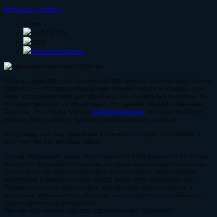
Вопросы и ответы
vikont
26.04.2019
1334
0 Комментариев
Если вы думаете, что преимущества приема противозачаточных
таблеток — это предотвращение беременности и помощь при
акне, подумайте еще раз. Конечно, это очевидные причины, по
которым девушки их принимают. Но, далеко не единственные.
Помним, что перед тем как
найти лекарство
которое подойдет
именно Вам, следует проконсультироваться с врачом.
Но прежде чем мы перейдем к преимуществам, поговорим о
том, что, же это вообще такое.
Перед овуляцией, ваше тело готовится к беременности с более
высокими уровнями эстрогена, который накапливается в матке.
После этого во время овуляции, прогестерон стабилизирует
подготовку к беременности. Когда ваше тело понимает, что
беременность не происходит, ваш уровень прогестерона и
эстрогена уменьшается. Но когда вы находитесь на таблетках,
ваши гормоны регулируются.
Так что еще может сделать эта маленькая таблетка?