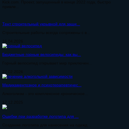
Kick.com. Проект, запущенный в конце 2022 года, быстро
привле...
Тент строительный укрывной для защи...
Строительные работы всегда сопряжены с в...
16.04.2026
Бюджетные горные велосипеды: как вы...
Горный велосипед открывает мир приключен...
27.02.2026
Медикаментозное и психотерапевтичес...
Алкоголизм - это комплексное хроническое...
17.12.2025
Ошибки при разработке логотипа для ...
Создание логотипа для нанесения на одежд...