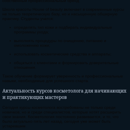
собственный профессиональный бренд.
Школа красоты House of beauty включает в современные курсы
не только теоретическую базу, но и насыщенную обширную
практику. Студенты учатся:
определять тип кожи и подбирать индивидуальные
программы ухода;
выполнять процедуры по очищению, питанию и
омоложению кожи;
использовать косметические средства и аппараты;
общаться с клиентами и формировать доверительные
отношения.
Такое обучение формирует уверенность и профессиональные
навыки, необходимые для успешного старта.
Актуальность курсов косметолога для начинающих
и практикующих мастеров
Сегодня курсы косметолога востребованы не только среди
новичков, но и среди специалистов, которые хотят расширить
свои знания. Косметология постоянно развивается, и то, что
было актуально пять лет назад, сегодня уже может быть
устаревшим.