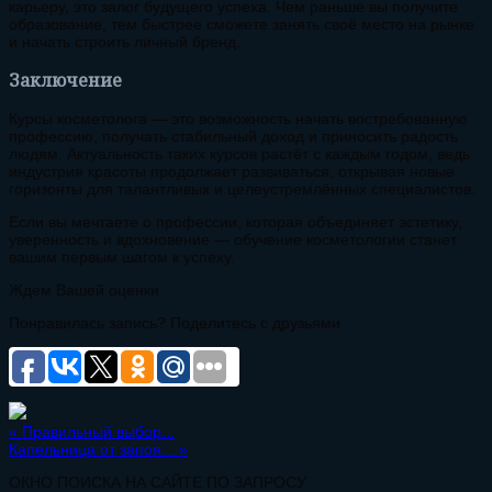
карьеру, это залог будущего успеха. Чем раньше вы получите
образование, тем быстрее сможете занять своё место на рынке
и начать строить личный бренд.
Заключение
Курсы косметолога — это возможность начать востребованную
профессию, получать стабильный доход и приносить радость
людям. Актуальность таких курсов растёт с каждым годом, ведь
индустрия красоты продолжает развиваться, открывая новые
горизонты для талантливых и целеустремлённых специалистов.
Если вы мечтаете о профессии, которая объединяет эстетику,
уверенность и вдохновение — обучение косметологии станет
вашим первым шагом к успеху.
Ждем Вашей оценки
Понравилась запись? Поделитесь с друзьями
«
Правильный выбор...
Капельница от запоя...
»
ОКНО ПОИСКА НА САЙТЕ ПО ЗАПРОСУ