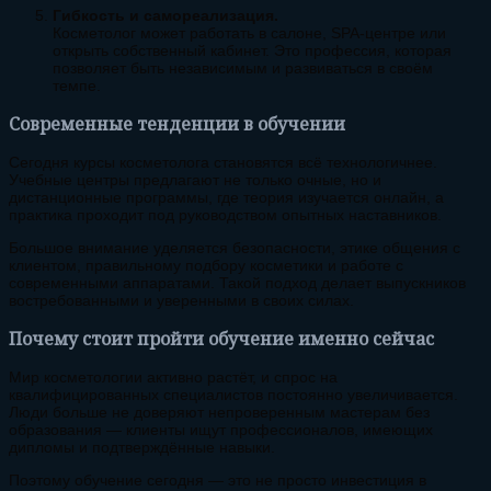
Гибкость и самореализация.
Косметолог может работать в салоне, SPA-центре или
открыть собственный кабинет. Это профессия, которая
позволяет быть независимым и развиваться в своём
темпе.
Современные тенденции в обучении
Сегодня курсы косметолога становятся всё технологичнее.
Учебные центры предлагают не только очные, но и
дистанционные программы, где теория изучается онлайн, а
практика проходит под руководством опытных наставников.
Большое внимание уделяется безопасности, этике общения с
клиентом, правильному подбору косметики и работе с
современными аппаратами. Такой подход делает выпускников
востребованными и уверенными в своих силах.
Почему стоит пройти обучение именно сейчас
Мир косметологии активно растёт, и спрос на
квалифицированных специалистов постоянно увеличивается.
Люди больше не доверяют непроверенным мастерам без
образования — клиенты ищут профессионалов, имеющих
дипломы и подтверждённые навыки.
Поэтому обучение сегодня — это не просто инвестиция в