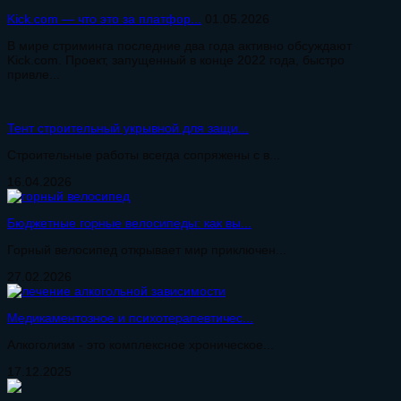
Kick.com — что это за платфор...
01.05.2026
В мире стриминга последние два года активно обсуждают
Kick.com. Проект, запущенный в конце 2022 года, быстро
привле...
Тент строительный укрывной для защи...
Строительные работы всегда сопряжены с в...
16.04.2026
Бюджетные горные велосипеды: как вы...
Горный велосипед открывает мир приключен...
27.02.2026
Медикаментозное и психотерапевтичес...
Алкоголизм - это комплексное хроническое...
17.12.2025