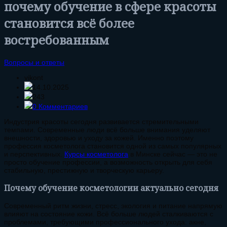
почему обучение в сфере красоты
становится всё более
востребованным
Вопросы и ответы
vikont
14.10.2025
243
0 Комментариев
Индустрия красоты сегодня развивается стремительными
темпами. Современные люди всё больше внимания уделяют
внешности, здоровью и уходу за кожей. Именно поэтому
профессия косметолога становится одной из самых популярных
и перспективных.
Курсы косметолога
в Минске сейчас — это не
просто обучение профессии, а возможность открыть для себя
стабильную, престижную и творческую карьеру.
Почему обучение косметологии актуально сегодня
Современный ритм жизни, стресс, экология и питание напрямую
влияют на состояние кожи. Всё больше людей сталкиваются с
проблемами, требующими профессионального ухода: акне,