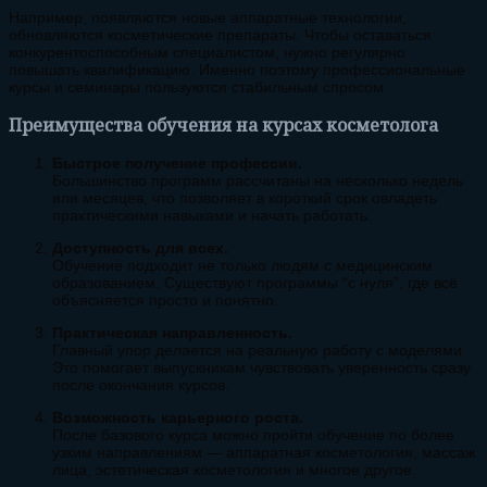
Например, появляются новые аппаратные технологии,
обновляются косметические препараты. Чтобы оставаться
конкурентоспособным специалистом, нужно регулярно
повышать квалификацию. Именно поэтому профессиональные
курсы и семинары пользуются стабильным спросом.
Преимущества обучения на курсах косметолога
Быстрое получение профессии.
Большинство программ рассчитаны на несколько недель
или месяцев, что позволяет в короткий срок овладеть
практическими навыками и начать работать.
Доступность для всех.
Обучение подходит не только людям с медицинским
образованием. Существуют программы “с нуля”, где всё
объясняется просто и понятно.
Практическая направленность.
Главный упор делается на реальную работу с моделями.
Это помогает выпускникам чувствовать уверенность сразу
после окончания курсов.
Возможность карьерного роста.
После базового курса можно пройти обучение по более
узким направлениям — аппаратная косметология, массаж
лица, эстетическая косметология и многое другое.