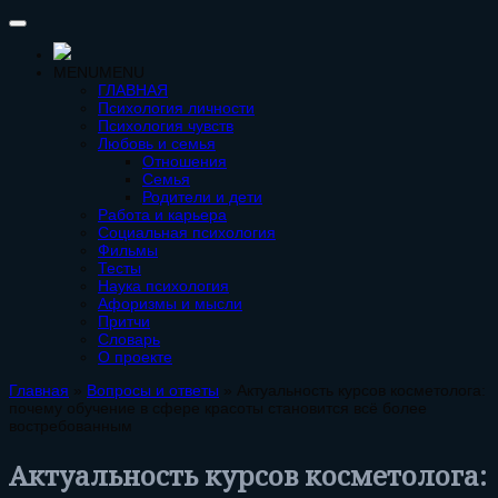
MENU
MENU
ГЛАВНАЯ
Психология личности
Психология чувств
Любовь и семья
Отношения
Семья
Родители и дети
Работа и карьера
Социальная психология
Фильмы
Тесты
Наука психология
Афоризмы и мысли
Притчи
Словарь
О проекте
Главная
»
Вопросы и ответы
»
Актуальность курсов косметолога:
почему обучение в сфере красоты становится всё более
востребованным
Актуальность курсов косметолога: