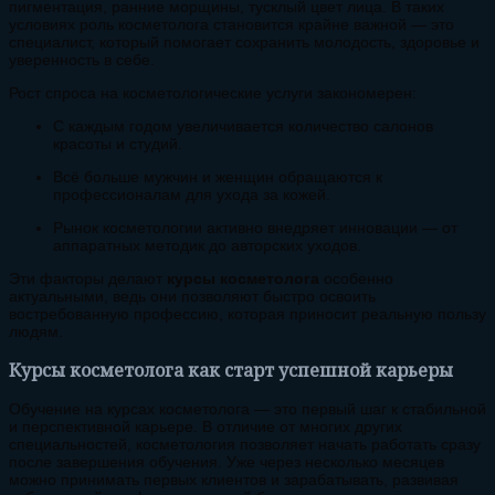
пигментация, ранние морщины, тусклый цвет лица. В таких
условиях роль косметолога становится крайне важной — это
специалист, который помогает сохранить молодость, здоровье и
уверенность в себе.
Рост спроса на косметологические услуги закономерен:
С каждым годом увеличивается количество салонов
красоты и студий.
Всё больше мужчин и женщин обращаются к
профессионалам для ухода за кожей.
Рынок косметологии активно внедряет инновации — от
аппаратных методик до авторских уходов.
Эти факторы делают
курсы косметолога
особенно
актуальными, ведь они позволяют быстро освоить
востребованную профессию, которая приносит реальную пользу
людям.
Курсы косметолога как старт успешной карьеры
Обучение на курсах косметолога — это первый шаг к стабильной
и перспективной карьере. В отличие от многих других
специальностей, косметология позволяет начать работать сразу
после завершения обучения. Уже через несколько месяцев
можно принимать первых клиентов и зарабатывать, развивая