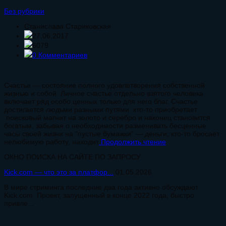
Без рубрики
Станислава Стариковская
27.06.2017
6079
0 Комментариев
Счастье — состояние полного удовлетворения собственной
жизнью и собой. Личное счастье отдельно взятого человека
включает ряд особо ценных только для него благ. Счастье
достигается людьми разными путями: кто-то приобретает
поисковый магнит на золото и серебро и наконец становится
богатым, забывая о необходимости разменивать бесценные
часы своей жизни на “пустые бумажки” — деньги; кто-то бросает
нелюбимую работу, находит
Продолжить чтение
ОКНО ПОИСКА НА САЙТЕ ПО ЗАПРОСУ
Kick.com — что это за платфор...
01.05.2026
В мире стриминга последние два года активно обсуждают
Kick.com. Проект, запущенный в конце 2022 года, быстро
привле...