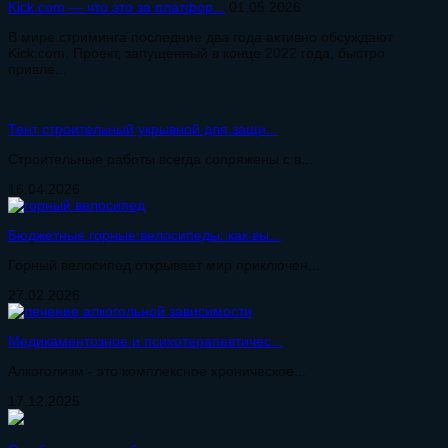
Kick.com — что это за платфор...
01.05.2026
В мире стриминга последние два года активно обсуждают
Kick.com. Проект, запущенный в конце 2022 года, быстро
привле...
Тент строительный укрывной для защи...
Строительные работы всегда сопряжены с в...
16.04.2026
Бюджетные горные велосипеды: как вы...
Горный велосипед открывает мир приключен...
27.02.2026
Медикаментозное и психотерапевтичес...
Алкоголизм - это комплексное хроническое...
17.12.2025