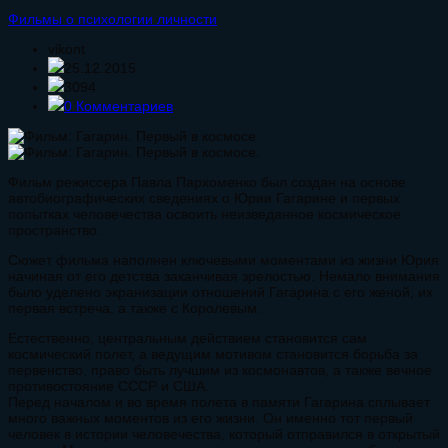
Фильмы о психологии личности
vikont
25.12.2015
3094
0 Комментариев
Фильм режиссера Павла Пархоменко был создан на основе
автобиографических сведениях о Юрии Гагарине и первых
попытках человечества освоить неизведанное космическое
пространство.
Сюжет фильма наполнен ключевыми моментами из жизни Юрия
начиная от его детства заканчивая зрелостью. Немало внимания
было уделено экранизации отношений Гагарина с его женой, их
первая встреча, а также с Королевым.
Естественно, центральным действием становится сам
космический полет, а ведущим мотивом становится борьба за
первенство, право быть лучшим из космонавтов, а также вечное
противостояние СССР и США.
Перед началом и во время полета в памяти Гагарина сплывает
много важных моментов из его жизни. Он именно тот первый
человек в истории человечества, который отправился в открытый