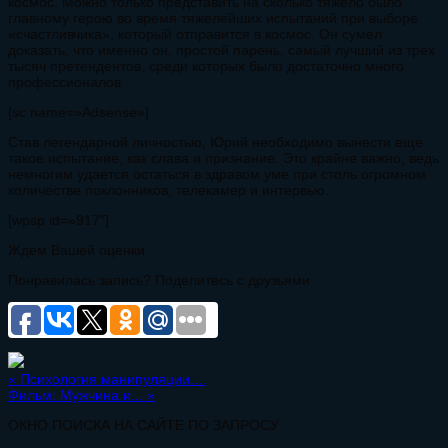
космос. Можно только представить на сколько тяжело было
главному герою во время тяжелейших испытаний при выборе
«счастливчика», который отправится в космос. Он сумел
доказать, что именно он, простой парень, самый лучший из трех
тысяч претендентов, среди которых было достаточно много
профессионалов.
[sc name=»Adsense»]
Став легендарной личностью, Юрий необходимо вынести еще
такое испытание, как слава и признание. Это крайне важно, ведь
немногим удается остаться в здравом уме при столь огромном
количестве поклонников, телекамер и интервью.
[wpsp id=»917″]
Ждем Вашей оценки
Понравилась запись? Поделитесь с друзьями
«
Психология манипуляции....
Фильм: Мужчина и...
»
ОКНО ПОИСКА НА САЙТЕ ПО ЗАПРОСУ