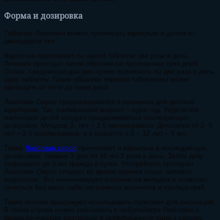
Форма и дозировка
Таблетки Лазолван можно принимать взрослым и детям от
двенадцати лет.
Взрослые принимают по одной таблетке три раза в день.
Лечение проходит таким образом на протяжении трех дней.
Потом, следующие два дня нужно принимать по два раза в день
одну таблетку. Таким образом терапия таблетками может
проходить от пяти до семи дней.
Лазолван Сироп предназначается в основном для детской
аудитории. Так, наименьший возраст – один год. Родителям
маленьких детей следует придерживаться последующих
дозировок: Младше 2- лет – 2,5 миллиграмма. Детишкам от 2- 5
лет – 2,5 миллиграмма, а в возрасте о 5 – 12 лет – 5 мл.
Также
Лазолван сироп
принимают и взрослые в последующих
дозировках: первые 3 дня по 10 мл 3 раза в день. Затем дозу
сокращают до 5 мл трижды в сутки. Употреблять препарат
Лазолван Сироп следует во время приема пищи, запивая
жидкостью. Это минимизирует влияние на желудок и позволит
лечиться без каких-либо негативных моментов и последствий.
Также многие практикуют использовать Лазолван для ингаляций.
В таком случае нужно смешивать в небулайзере Лазолван с
физиологическим раствором в коэффициенте один к одному.