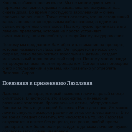
Кашель выбивает нас из колеи. Мы не можем двигаться в
нормальном темпе, одышка и закашливание вынуждает нас
сидеть дома. Во время простудного заболевания – очень
правильное решение. Также стоит отметить, что на сегодняшний
кашель не является отдельным заболеванием, а одним из
самых неприятных симптомов. Поэтому нужно принимать в его
лечении препараты, которые не просто устраняют
симптоматику, но и способствуют скорейшему выздоровлению.
Поэтому мы предлагаем Вам обратить внимание на препарат,
который называется Лазолван. Он продается в нескольких
формах, легко переноситься взрослыми и детьми, создает
максимальный терапевтический эффект. Поэтому многие люди
интересуются именно этим препаратом. Сегодня мы поговорим
о его использовании и узнаем, как правильно употреблять
Лазолван Сироп.
Показания к применению Лазолвана
Лазолван – препарат, который позволяет лечить целый спектр
симптомов. В частности, это и Бронхиты, и пневмонии
различной этиологии, бронхиальные астмы, обструктивные
бронхиты. Есть еще и спрей Лазолван Рино для носа. Им можно
лечить синусит, насморки различной этиологии, евстахииты. В то
же время следует отметить, что несмотря на то, что Лазолван
отпускается в аптеке без рецепта, все ровно, любой прием
препарата, тем более если речь идет о детском лечении, нужно
согласовывать с лечащим врачом.