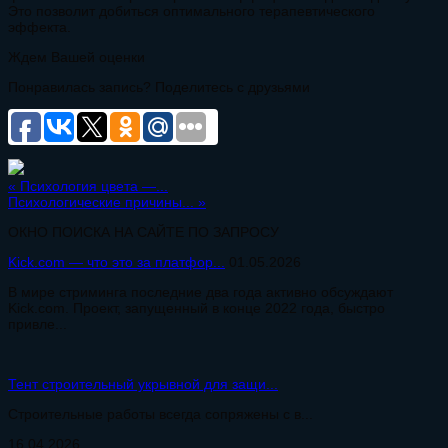
Это позволит добиться оптимального терапевтического
эффекта.
Ждем Вашей оценки
Понравилась запись? Поделитесь с друзьями
«
Психология цвета —...
Психологические причины...
»
ОКНО ПОИСКА НА САЙТЕ ПО ЗАПРОСУ
Kick.com — что это за платфор...
01.05.2026
В мире стриминга последние два года активно обсуждают
Kick.com. Проект, запущенный в конце 2022 года, быстро
привле...
Тент строительный укрывной для защи...
Строительные работы всегда сопряжены с в...
16.04.2026