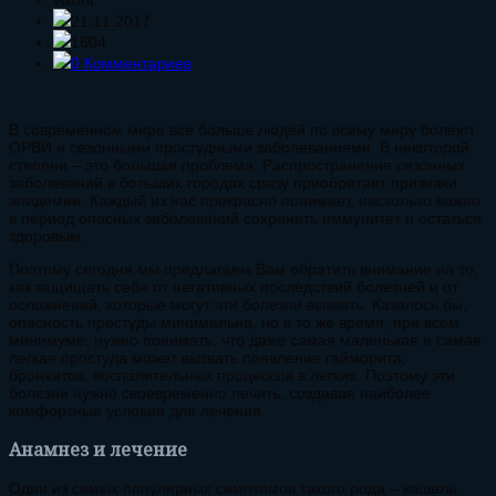
21.11.2017
1604
0 Комментариев
В современном мире все больше людей по всему миру болеют
ОРВИ и сезонными простудными заболеваниями. В некоторой
степени – это большая проблема. Распространение сезонных
заболеваний в больших городах сразу приобретает признаки
эпидемии. Каждый из нас прекрасно понимает, насколько важно
в период опасных заболеваний сохранить иммунитет и остаться
здоровым.
Поэтому сегодня мы предлагаем Вам обратить внимание на то,
как защищать себя от негативных последствий болезней и от
осложнений, которые могут эти болезни вызвать. Казалось бы,
опасность простуды минимальна, но в то же время, при всем
минимуме, нужно понимать, что даже самая маленькая и самая
легкая простуда может вызвать появление гайморита,
бронхитов, воспалительных процессов в легких. Поэтому эти
болезни нужно своевременно лечить, создавая наиболее
комфортные условия для лечения.
Анамнез и лечение
Один из самых популярных симптомов такого рода – кашель.