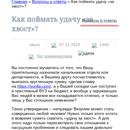
Главная
»
Вопросы и ответы
»
Как поймать удачу «за
хвост»?
Как поймать удачу «за
Вопросы и ответы
хвост»?
vikont
07.11.2019
1404
Нет комменатриев
Вы постоянно мучаетесь от того, что Вашу
приятельницу назначили начальником отдела или
департамента, а Вашему другу посчастливилось
выиграть кругленькую сумму, сделав ставку
на
https://gorilla.com/
, а у Вашей соседки сын поступил
в престижный ВУЗ на бюджет, и вообще у окружающих
Вас людей в жизни все складывается отлично, и только
лишь у Вас сплошное невезение?
Такое утверждение – неправда! Везучим может стать
совершенно любой человек! Нужно только этого хотеть
и вовремя суметь схватить «удачу за хвост». А для
этого надо только пересмотреть свое отношение к
насущным проблемам и следовать нашим довольно