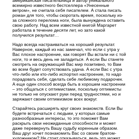
американская писательница и автор уникального
всемирно известного бестселлера «Унесенные
ветром», не считала себя писателем. А стала писать
роман для того, чтобы скоротать время, поскольку из-
за сложного перелома ноги, была вынуждена оставить
свою работу. Над всем известной книгой Маргарет
работала в течение десяти лет, но зато какой
получился результат…
Надо всегда настраиваться на хороший результат.
Наверное, каждый из нас замечал, что если с утра у
Вас плохое настроение, как говорят Вы встали ни с той
ноги, то и весь день не заладиться. А если Вы станете
смотреть на окружающий Вас мир позитивно, то Вам
во всем будет сопутствовать удача. А если Вас с утра
что-либо или кто-либо испортил настроение, то надо
порадовать себя, сделать себе любимому подарочек.
А еще один способ всегда быть в хорошем настроении
– это общаться с оптимистами, поскольку оптимисты
не только не опускают руки перед трудностями, но и
заряжают своим оптимизмом всех вокруг.
Старайтесь расширять круг своих знакомств. Если Вы
будете встречаться с людьми, у которых самые
разнообразные интересы, то это поможет Вам
раскрыть свои неожиданные способности и может
даже перевернуть Вашу судьбу коренным образом.
Ваш друг хочет познакомить Вас со своим братом-
художником? Не стоит отказываться, ведь это может