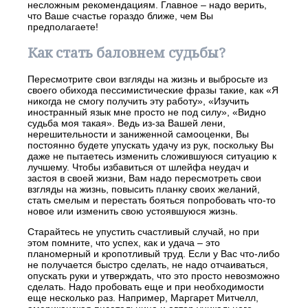
несложным рекомендациям. Главное – надо верить,
что Ваше счастье гораздо ближе, чем Вы
предполагаете!
Как стать баловнем судьбы?
Пересмотрите свои взгляды на жизнь и выбросьте из
своего обихода пессимистические фразы такие, как «Я
никогда не смогу получить эту работу», «Изучить
иностранный язык мне просто не под силу», «Видно
судьба моя такая». Ведь из-за Вашей лени,
нерешительности и заниженной самооценки, Вы
постоянно будете упускать удачу из рук, поскольку Вы
даже не пытаетесь изменить сложившуюся ситуацию к
лучшему. Чтобы избавиться от шлейфа неудач и
застоя в своей жизни, Вам надо пересмотреть свои
взгляды на жизнь, повысить планку своих желаний,
стать смелым и перестать бояться попробовать что-то
новое или изменить свою устоявшуюся жизнь.
Старайтесь не упустить счастливый случай, но при
этом помните, что успех, как и удача – это
планомерный и кропотливый труд. Если у Вас что-либо
не получается быстро сделать, не надо отчаиваться,
опускать руки и утверждать, что это просто невозможно
сделать. Надо пробовать еще и при необходимости
еще несколько раз. Например, Маргарет Митчелл,