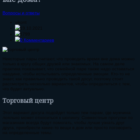
Вопросы и ответы
vikont
19.10.2021
1799
0 Комментариев
Некоторые пары считают, что проводить время вне дома можно
только в кругу общих друзей или знакомых. На самом деле
практика показывает, что семейной паре также надо оставаться
наедине, чтобы испытывать определенные эмоции. Кто-то не
знает, как правильно проводить такой досуг, поэтому стоит
рассмотреть несколько вариантов, чтобы определиться с тем,
что будет актуально.
Торговый центр
Этот вариант досуга подойдет только тем парам, где мужчина
лояльно может относиться к шопингу. Совместные прогулки по
магазинам всегда будут помогать, чтобы лучше узнать друг
друга, приобрести какие-то вещи в дом или просто поговорить
на определенные темы.