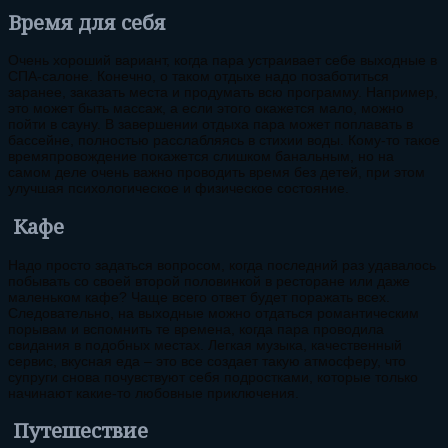
Время для себя
Очень хороший вариант, когда пара устраивает себе выходные в
СПА-салоне. Конечно, о таком отдыхе надо позаботиться
заранее, заказать места и продумать всю программу. Например,
это может быть массаж, а если этого окажется мало, можно
пойти в сауну. В завершении отдыха пара может поплавать в
бассейне, полностью расслабляясь в стихии воды. Кому-то такое
времяпровождение покажется слишком банальным, но на
самом деле очень важно проводить время без детей, при этом
улучшая психологическое и физическое состояние.
Кафе
Надо просто задаться вопросом, когда последний раз удавалось
побывать со своей второй половинкой в ресторане или даже
маленьком кафе? Чаще всего ответ будет поражать всех.
Следовательно, на выходные можно отдаться романтическим
порывам и вспомнить те времена, когда пара проводила
свидания в подобных местах. Легкая музыка, качественный
сервис, вкусная еда – это все создает такую атмосферу, что
супруги снова почувствуют себя подростками, которые только
начинают какие-то любовные приключения.
Путешествие