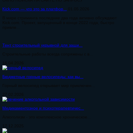
Kick.com — что это за платфор...
01.05.2026
В мире стриминга последние два года активно обсуждают
Kick.com. Проект, запущенный в конце 2022 года, быстро
привле...
Тент строительный укрывной для защи...
Строительные работы всегда сопряжены с в...
16.04.2026
Бюджетные горные велосипеды: как вы...
Горный велосипед открывает мир приключен...
27.02.2026
Медикаментозное и психотерапевтичес...
Алкоголизм - это комплексное хроническое...
17.12.2025