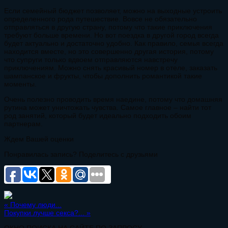
Если семейный бюджет позволяет, можно на выходные устроить
определенного рода путешествие. Вовсе не обязательно
отправляться в другую страну, потому что такие приключения
требуют больше времени. Но вот поездка в другой город всегда
будет актуально и достаточно удобно. Как правило, семья всегда
находится вместе, но это совершенно другая история, потому
что супруги только вдвоем отправляются навстречу
приключениям. Можно снять красивый номер в отеле, заказать
шампанское и фрукты, чтобы дополнить романтикой такие
моменты.
Очень полезно проводить время наедине, потому что домашняя
рутина может уничтожать чувства. Самое главное – найти тот
род занятий, который будет идеально подходить обоим
партнерам.
Ждем Вашей оценки
Понравилась запись? Поделитесь с друзьями
«
Почему люди...
Покупки лучше секса?...
»
ОКНО ПОИСКА НА САЙТЕ ПО ЗАПРОСУ