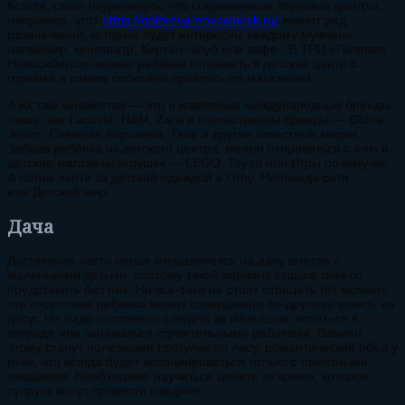
Кстати, стоит подчеркнуть, что современные торговые центры,
например, этот
https://galereya-novosibirsk.ru/
имеют ряд
развлечений, которые будут интересны каждому мужчине,
например, кинотеатр, Картинг-клуб или кафе. В ТРЦ «Галерея
Новосибирск» можно ребёнка отправить в детский центр с
горками и самим спокойно пройтись по магазинам.
А их там множество — это и известные международные бренды,
такие, как Lacoste, H&M, Zara и отечественны бренды — Gloria
Jeans, Снежная Королева, Твое и другие известные марки.
Забрав ребёнка из детского центра, можно отправиться с ним в
детские магазины игрушек — LEGO, Toy.ru или Игры почемучек.
А потом зайти за детской одеждой в Orby, Непоседа сити
или Детский мир.
Дача
Достаточно часто семья отправляется на дачу вместе с
маленькими детьми, поэтому такой вариант отдыха тяжело
представить без них. Но все-таки не стоит отрицать тот момент,
что отсутствие ребенка может совершенно по-другому влиять на
досуг. Не надо постоянно следить за малышом, копаться в
огороде или заниматься строительными работами. Взамен
этому станут полезными прогулки по лесу, романтический обед у
реки, что всегда будет ассоциироваться только с приятными
эмоциями. Необходимо научиться ценить то время, которое
супруги могут провести наедине.