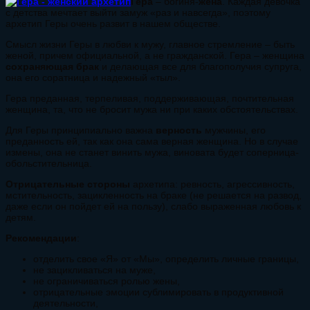
Гера
– богиня-
жена
. Каждая девочка
с детства мечтает выйти замуж «раз и навсегда», поэтому
архетип Геры очень развит в нашем обществе.
Смысл жизни Геры в любви к мужу, главное стремление – быть
женой, причем официальной, а не гражданской. Гера – женщина
сохраняющая брак
и делающая все для благополучия супруга,
она его соратница и надежный «тыл».
Гера преданная, терпеливая, поддерживающая, почтительная
женщина, та, что не бросит мужа ни при каких обстоятельствах.
Для Геры принципиально важна
верность
мужчины, его
преданность ей, так как она сама верная женщина. Но в случае
измены, она не станет винить мужа, виновата будет соперница-
обольстительница.
Отрицательные стороны
архетипа: ревность, агрессивность,
мстительность, зацикленность на браке (не решается на развод,
даже если он пойдет ей на пользу), слабо выраженная любовь к
детям.
Рекомендации
:
отделить свое «Я» от «Мы», определить личные границы,
не зацикливаться на муже,
не ограничиваться ролью жены,
отрицательные эмоции сублимировать в продуктивной
деятельности,