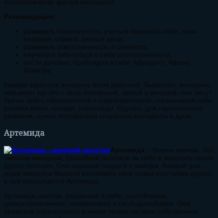
психологически зрелой женщиной.
Рекомендации
:
развивать осознанность, учиться понимать себя, свои
желания, ставить личные цели,
развивать ответственность и смелость,
научиться заботиться о себе самостоятельно,
расти духовно, пробуждая в себе Афродиту, Афину,
Деметру.
Каждая взрослая женщина была девочкой. Вырастая, женщины
забывают как это – быть беспечной, легкой и веселой, они несут
бремя забот, обязанностей и ответственности, ограничивая себя
ролями жены, матери, работницы. Однако, для гармоничного
развития, нужно постараться сохранить молодость в душе.
Артемида
Артемида
– богиня
охоты
. Это
сильная женщина, способная постоять за себя и защитить права
других женщин. Она хорошая подруга и
сестра
. Каждый раз,
когда женщина берется отстаивать свои права или права других,
в ней просыпается Артемида.
Артемида смелая, уверенная в себе, настойчивая,
целеустремленная, независимая и свободолюбивая. Она
привыкла рассчитывать в жизни только на свои собственные