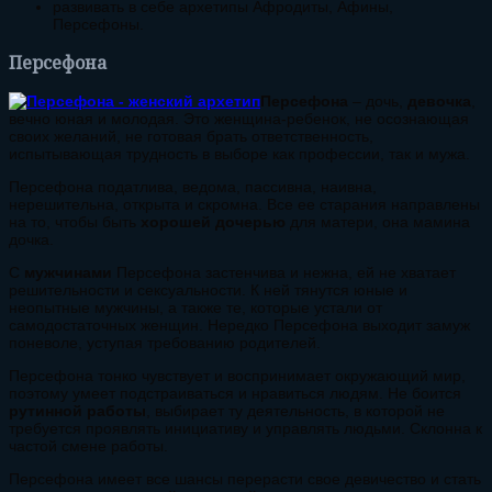
развивать в себе архетипы Афродиты, Афины,
Персефоны.
Персефона
Персефона
– дочь,
девочка
,
вечно юная и молодая. Это женщина-ребенок, не осознающая
своих желаний, не готовая брать ответственность,
испытывающая трудность в выборе как профессии, так и мужа.
Персефона податлива, ведома, пассивна, наивна,
нерешительна, открыта и скромна. Все ее старания направлены
на то, чтобы быть
хорошей дочерью
для матери, она мамина
дочка.
С
мужчинами
Персефона застенчива и нежна, ей не хватает
решительности и сексуальности. К ней тянутся юные и
неопытные мужчины, а также те, которые устали от
самодостаточных женщин. Нередко Персефона выходит замуж
поневоле, уступая требованию родителей.
Персефона тонко чувствует и воспринимает окружающий мир,
поэтому умеет подстраиваться и нравиться людям. Не боится
рутинной работы
, выбирает ту деятельность, в которой не
требуется проявлять инициативу и управлять людьми. Склонна к
частой смене работы.
Персефона имеет все шансы перерасти свое девичество и стать