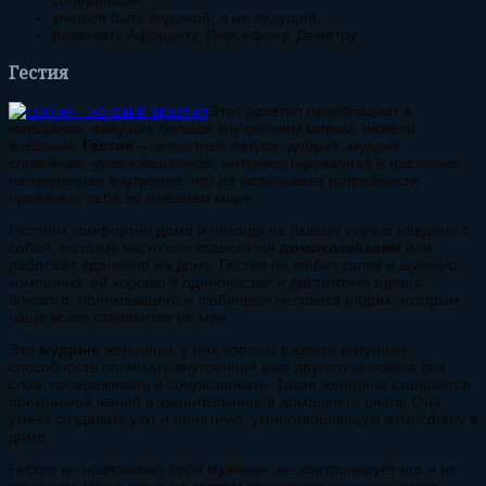
соперником,
учиться быть ведомой, а не ведущей,
развивать Афродиту, Персефону, Деметру.
Гестия
Этот архетип преобладает в
женщинах, живущих больше внутренним миром, нежели
внешним.
Гестия –
целостная натура, добрая, мудрая,
спокойная, уравновешенная, интровертированная и настолько
наполненная внутренне, что не испытывает потребности
проявлять себя во внешнем мире.
Гестиям комфортно дома и никогда не бывает скучно наедине с
собой, поэтому часто они становятся
домохозяйками
или
работают удаленно на дому. Гестия не любит толпу и шумную
компанию, ей хорошо в одиночестве и достаточно одного
близкого, понимающего и любящего человека рядом, которым
чаще всего становится ее муж.
Это
мудрые
женщины, у них хорошо развита интуиция,
способность понимать внутренний мир другого человека без
слов, сопереживать и сочувствовать. Такая женщина становится
прекрасной женой и хранительницей домашнего очага. Она
умеет создавать уют и приятную, умиротворяющую атмосферу в
доме.
Гестия не навязывает себя мужчине, не контролирует его и не