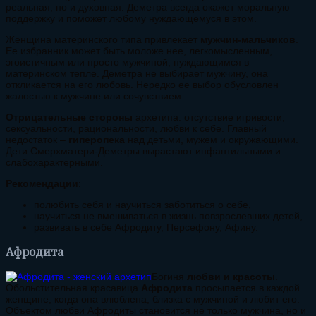
реальная, но и духовная. Деметра всегда окажет моральную
поддержку и поможет любому нуждающемуся в этом.
Женщина материнского типа привлекает
мужчин-мальчиков
.
Ее избранник может быть моложе нее, легкомысленным,
эгоистичным или просто мужчиной, нуждающимся в
материнском тепле. Деметра не выбирает мужчину, она
откликается на его любовь. Нередко ее выбор обусловлен
жалостью к мужчине или сочувствием.
Отрицательные стороны
архетипа: отсутствие игривости,
сексуальности, рациональности, любви к себе. Главный
недостаток –
гиперопека
над детьми, мужем и окружающими.
Дети Смерхматери-Деметры вырастают инфантильными и
слабохарактерными.
Рекомендации
:
полюбить себя и научиться заботиться о себе,
научиться не вмешиваться в жизнь повзрослевших детей,
развивать в себе Афродиту, Персефону, Афину.
Афродита
Богиня
любви и красоты
.
Обольстительная красавица
Афродита
просыпается в каждой
женщине, когда она влюблена, близка с мужчиной и любит его.
Объектом любви Афродиты становится не только мужчина, но и