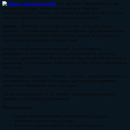
Этот архетип главенствует, когда
женщина обладает незаурядным умом и трудится
интеллектуально. Разум – ее главное оружие. Все ее поступки
логичны, продуманы и являются частью стратегии.
Афина
– активная, целостная, властная, сильная, зрелая
личность. Она консервативна, ответственна, дисциплинирована,
не боится брать на себя обязанности лидера. Это женщина-
трудоголик, карьеристка и бизнес-леди.
Эмоции предпочитает не выражать, оттого кажется
равнодушной. В ее принципы входит практицизм, четкость,
ясность, сдержанность. Она не станет тратить время на мечты и
романтику, а сразу начнет действовать и чем более эффективно,
тем лучше.
Афина ищет успешного, смелого, сильного, самодостаточного и
состоявшегося в выбранной сфере деятельности
мужчину
,
такого же
победителя
, как и она сама.
Так же как Артемиде, ей не хватает женственности, умения
доверять и следовать за мужчиной.
Рекомендации
:
уделять больше времени личной жизни и отдыху,
реализоваться как жена и мать,
стать для мужчины музой, а не равноправным