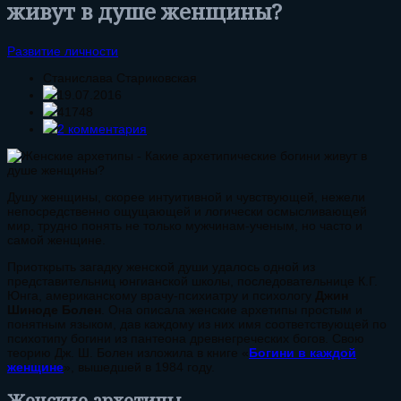
живут в душе женщины?
Развитие личности
Станислава Стариковская
19.07.2016
41748
2 комментария
Душу женщины, скорее интуитивной и чувствующей, нежели
непосредственно ощущающей и логически осмысливающей
мир, трудно понять не только мужчинам-ученым, но часто и
самой женщине.
Приоткрыть загадку женской души удалось одной из
представительниц юнгианской школы, последовательнице К.Г.
Юнга, американскому врачу-психиатру и психологу
Джин
Шиноде Болен
. Она описала женские архетипы простым и
понятным языком, дав каждому из них имя соответствующей по
психотипу богини из пантеона древнегреческих богов. Свою
теорию Дж. Ш. Болен изложила в книге «
Богини в каждой
женщине
», вышедшей в 1984 году.
Женские архетипы