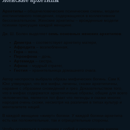
Архетипы
– общечеловеческие психические схемы, модели
инстинктивного поведения, содержащиеся в коллективном
бессознательном. Женские архетипы – врожденные модели
психики присущие каждой женщине.
Дж. Ш. Болен выделяет
семь основных женских архетипов
:
Деметра
– соответствует архетипу матери,
Афродита
– возлюбленная,
Гера
– жена,
Персефона
– дочь,
Артемида
– сестра,
Афина
– мудрый стратег,
Гестия
– хранительница домашнего очага.
Автор неспроста выбрала образы мифических богинь. Сам К.
Юнг утверждал, что все мифы, лечены, сказки архетипичны,
наравне с образами сновидений и грез. Доказательством того,
что в мифах содержатся архетипичные образы, общие для всего
человечества, является тот факт что легенды и сказки многих
народов очень схожи, несмотря на различия в типах культур и
менталитете наций.
В каждой женщине «живут» богини. У каждой богини-архетипа
есть как положительные, так и отрицательные стороны.
Чтобы оставаться в гармонии с собой и окружающим миром,