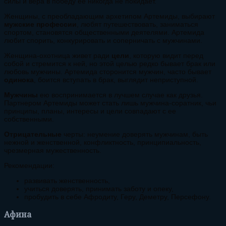
силы и вера в победу ее никогда не покидает.
Женщины, с преобладающим архетипом Артемиды, выбирают
мужские профессии
, любят путешествовать, заниматься
спортом, становятся общественными деятелями. Артемида
любит спорить, конкурировать и соперничать с мужчинами.
Женщина-охотница живет ради
цели
, которую видит перед
собой и стремится к ней, но этой целью редко бывает брак или
любовь мужчины. Артемида сторонится мужчин, часто бывает
одинока
, боится вступать в брак, выглядит неприступной.
Мужчины
ею воспринимается в лучшем случае как друзья.
Партнером Артемиды может стать лишь мужчина-соратник, чьи
принципы, планы, интересы и цели совпадают с ее
собственными.
Отрицательные
черты: неумение доверять мужчинам, быть
нежной и женственной, конфликтность, принципиальность,
чрезмерная мужественность.
Рекомендации:
развивать женственность,
учиться доверять, принимать заботу и опеку,
пробудить в себе Афродиту, Геру, Деметру, Персефону.
Афина