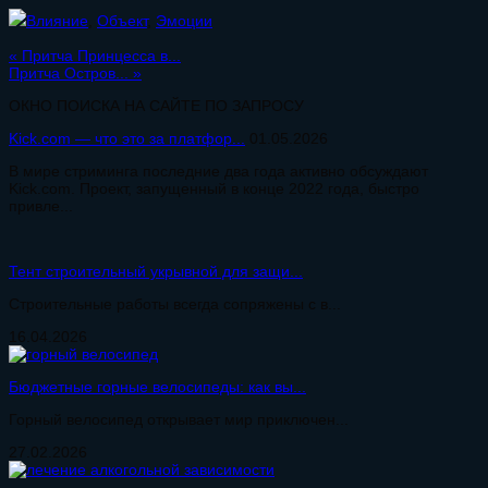
Влияние
,
Объект
,
Эмоции
«
Притча Принцесса в...
Притча Остров...
»
ОКНО ПОИСКА НА САЙТЕ ПО ЗАПРОСУ
Kick.com — что это за платфор...
01.05.2026
В мире стриминга последние два года активно обсуждают
Kick.com. Проект, запущенный в конце 2022 года, быстро
привле...
Тент строительный укрывной для защи...
Строительные работы всегда сопряжены с в...
16.04.2026
Бюджетные горные велосипеды: как вы...
Горный велосипед открывает мир приключен...
27.02.2026