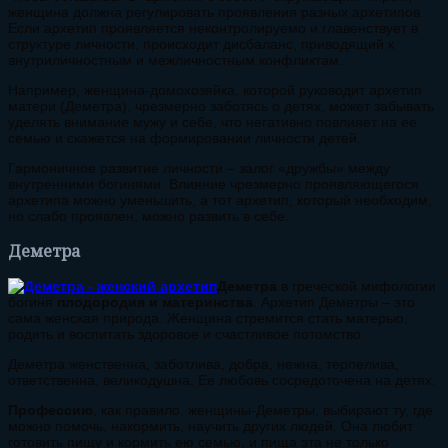
женщина должна регулировать проявления разных архетипов.
Если архетип проявляется неконтролируемо и главенствует в
структуре личности, происходит дисбаланс, приводящий к
внутриличностным и межличностным конфликтам.
Например, женщина-домохозяйка, которой руководит архетип
матери (Деметра), чрезмерно заботясь о детях, может забывать
уделять внимание мужу и себе, что негативно повлияет на ее
семью и скажется на формировании личности детей.
Гармоничное развитие личности – залог «дружбы» между
внутренними богинями. Влияние чрезмерно проявляющегося
архетипа можно уменьшить, а тот архетип, который необходим,
но слабо проявлен, можно развить в себе.
Деметра
Деметра
в греческой мифологии
богиня
плодородия и материнства
. Архетип Деметры – это
сама женская природа. Женщина стремится стать матерью,
родить и воспитать здоровое и счастливое потомство.
Деметра женственна, заботлива, добра, нежна, терпелива,
ответственна, великодушна. Ее любовь сосредоточена на детях.
Профессию
, как правило, женщины-Деметры, выбирают ту, где
можно помочь, накормить, научить других людей. Она любит
готовить пищу и кормить ею семью, и пища эта не только