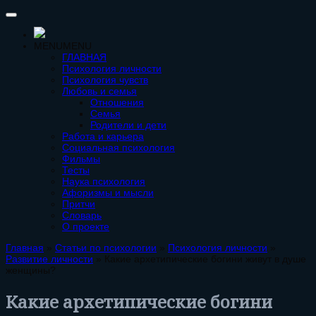
MENU
MENU
ГЛАВНАЯ
Психология личности
Психология чувств
Любовь и семья
Отношения
Семья
Родители и дети
Работа и карьера
Социальная психология
Фильмы
Тесты
Наука психология
Афоризмы и мысли
Притчи
Словарь
О проекте
Главная
»
Статьи по психологии
»
Психология личности
»
Развитие личности
»
Какие архетипические богини живут в душе
женщины?
Какие архетипические богини