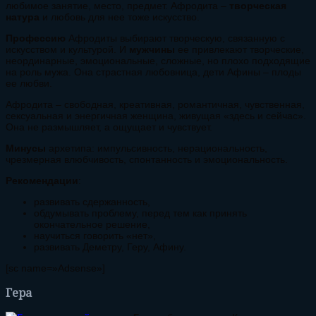
любимое занятие, место, предмет. Афродита –
творческая
натура
и любовь для нее тоже искусство.
Профессию
Афродиты выбирают творческую, связанную с
искусством и культурой. И
мужчины
ее привлекают творческие,
неординарные, эмоциональные, сложные, но плохо подходящие
на роль мужа. Она страстная любовница, дети Афины – плоды
ее любви.
Афродита – свободная, креативная, романтичная, чувственная,
сексуальная и энергичная женщина, живущая «здесь и сейчас».
Она не размышляет, а ощущает и чувствует.
Минусы
архетипа: импульсивность, нерациональность,
чрезмерная влюбчивость, спонтанность и эмоциональность.
Рекомендации
:
развивать сдержанность,
обдумывать проблему, перед тем как принять
окончательное решение,
научиться говорить «нет»,
развивать Деметру, Геру, Афину.
[sc name=»Adsense»]
Гера