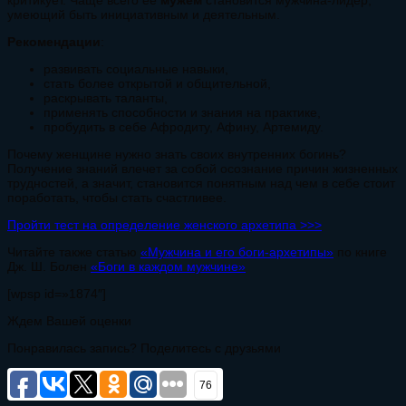
критикует. Чаще всего ее
мужем
становится мужчина-лидер,
умеющий быть инициативным и деятельным.
Рекомендации
:
развивать социальные навыки,
стать более открытой и общительной,
раскрывать таланты,
применять способности и знания на практике,
пробудить в себе Афродиту, Афину, Артемиду.
Почему женщине нужно знать своих внутренних богинь?
Получение знаний влечет за собой осознание причин жизненных
трудностей, а значит, становится понятным над чем в себе стоит
поработать, чтобы стать счастливее.
Пройти тест на определение женского архетипа >>>
Читайте также статью
«Мужчина и его боги-архетипы»
по книге
Дж. Ш. Болен
«Боги в каждом мужчине»
[wpsp id=»1874″]
Ждем Вашей оценки
Понравилась запись? Поделитесь с друзьями
76