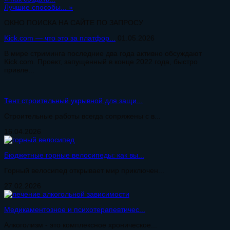
Лучшие способы...
»
ОКНО ПОИСКА НА САЙТЕ ПО ЗАПРОСУ
Kick.com — что это за платфор...
01.05.2026
В мире стриминга последние два года активно обсуждают
Kick.com. Проект, запущенный в конце 2022 года, быстро
привле...
Тент строительный укрывной для защи...
Строительные работы всегда сопряжены с в...
16.04.2026
Бюджетные горные велосипеды: как вы...
Горный велосипед открывает мир приключен...
27.02.2026
Медикаментозное и психотерапевтичес...
Алкоголизм - это комплексное хроническое...