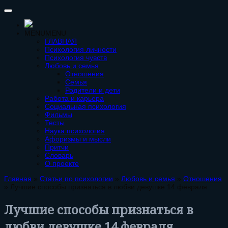
MENU
MENU
ГЛАВНАЯ
Психология личности
Психология чувств
Любовь и семья
Отношения
Семья
Родители и дети
Работа и карьера
Социальная психология
Фильмы
Тесты
Наука психология
Афоризмы и мысли
Притчи
Словарь
О проекте
Главная
»
Статьи по психологии
»
Любовь и семья
»
Отношения
»
Лучшие способы признаться в любви девушке 14 февраля
Лучшие способы признаться в
любви девушке 14 февраля