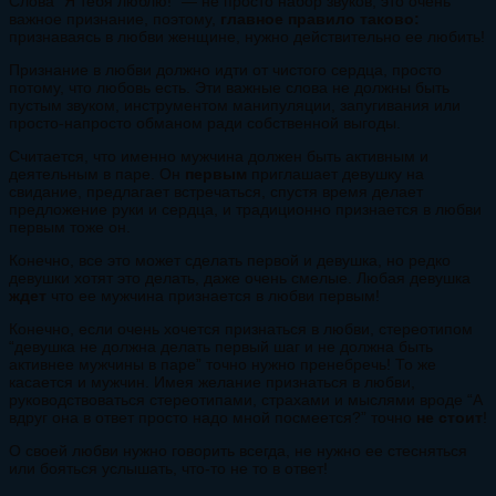
Слова “Я тебя люблю!” — не просто набор звуков, это очень
важное признание, поэтому,
главное правило таково:
признаваясь в любви женщине, нужно действительно ее любить!
Признание в любви должно идти от чистого сердца, просто
потому, что любовь есть. Эти важные слова не должны быть
пустым звуком, инструментом манипуляции, запугивания или
просто-напросто обманом ради собственной выгоды.
Считается, что именно мужчина должен быть активным и
деятельным в паре. Он
первым
приглашает девушку на
свидание, предлагает встречаться, спустя время делает
предложение руки и сердца, и традиционно признается в любви
первым тоже он.
Конечно, все это может сделать первой и девушка, но редко
девушки хотят это делать, даже очень смелые. Любая девушка
ждет
что ее мужчина признается в любви первым!
Конечно, если очень хочется признаться в любви, стереотипом
“девушка не должна делать первый шаг и не должна быть
активнее мужчины в паре” точно нужно пренебречь! То же
касается и мужчин. Имея желание признаться в любви,
руководствоваться стереотипами, страхами и мыслями вроде “А
вдруг она в ответ просто надо мной посмеется?” точно
не стоит
!
О своей любви нужно говорить всегда, не нужно ее стесняться
или бояться услышать, что-то не то в ответ!