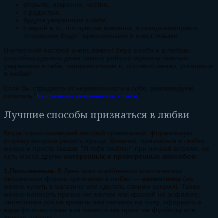
открыто, искренне, честно,
с радостью,
будучи уверенным в себе,
с верой в то, что чувства взаимны, а складывающиеся
отношения будут гармоничными и счастливыми.
Внутренний настрой очень важен! Вера в себя и в любовь
способны сделать даже самого робкого мужчину смелым,
уверенным в себе, харизматичным и, соответственно, успешным
в любви!
Если Вы страдаете от неуверенности в себе, рекомендуем
почитать “
Как развить уверенность в себе
”.
Лучшие способы признаться в любви
Когда психологический настрой правильный, формальную
сторону вопроса решить проще. Конечно, признаться в любви
можно и просто сказав: “Я тебя люблю!” при личной встрече, но
есть масса других
интересных и проверенных способов:
1.Письменные.
В День всех влюбленных классическая
письменная форма признания в любви —
валентинка
(ее
можно купить в магазине или сделать своими руками). Также
можно написать признание мелом или краской на асфальте,
лепестками роз на кровати или свечами на полу, оформить в
виде фото-коллажа или нанести как принт на футболку или
другую одежду.