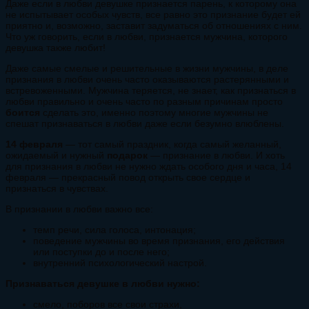
Даже если в любви девушке признается парень, к которому она
не испытывает особых чувств, все равно это признание будет ей
приятно и, возможно, заставит задуматься об отношениях с ним.
Что уж говорить, если в любви, признается мужчина, которого
девушка также любит!
Даже самые смелые и решительные в жизни мужчины, в деле
признания в любви очень часто оказываются растерянными и
встревоженными. Мужчина теряется, не знает, как признаться в
любви правильно и очень часто по разным причинам просто
боится
сделать это, именно поэтому многие мужчины не
спешат признаваться в любви даже если безумно влюблены.
14 февраля
— тот самый праздник, когда самый желанный,
ожидаемый и нужный
подарок
— признание в любви. И хоть
для признания в любви не нужно ждать особого дня и часа, 14
февраля — прекрасный повод открыть свое сердце и
признаться в чувствах.
В признании в любви важно все:
темп речи, сила голоса, интонация;
поведение мужчины во время признания, его действия
или поступки до и после него;
внутренний психологический настрой.
Признаваться девушке в любви нужно:
смело, поборов все свои страхи,