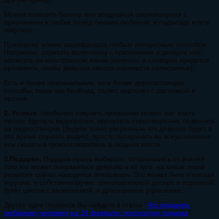
Можно повесить баннер или воздушный шарик/шарики с
признанием в любви перед окнами любимой, в подъезде или в
квартире.
Признание можно зашифровать любым интересным способом.
Например, спрятать валентинку с признанием в десерте или
написать на иностранном языке (конечно, и словарик придется
приложить, чтобы девушка смогла перевести написанное).
Есть и более оригинальные, но и более дорогостоящие
способы, такие как билборд, салют, вертолет с растяжкой и
прочие.
2. Устные.
Необычно озвучить признание можно так: спеть
песню, сделать видеоролик, прочитать стихотворение, позвонить
на радиостанцию (будучи точно уверенным что девушка будет в
это время слушать радио), просто прокричать во всеуслышание
или сказать в громкоговоритель в людном месте.
3.Подарки.
Подарок нужно выбирать, отталкиваясь от знаний
того,что может понравиться девушке и от того, на каком этапе
развития сейчас находятся отношения. Это может быть и мягкая
игрушка, и собственноручно приготовленный десерт, и огромный
букет цветов с валентинкой, и драгоценное украшение.
Другие идеи подарков Вы найдете в статье “
Что подарить
любимому человеку на 14 февраля: психология подарка
”.