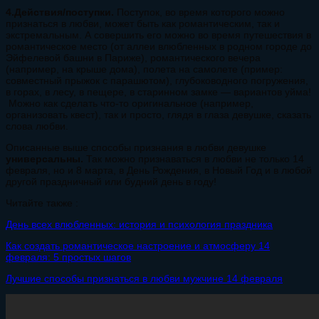
4.Действия/поступки.
Поступок, во время которого можно
признаться в любви, может быть как романтическим, так и
экстремальным. А совершить его можно во время путешествия в
романтическое место (от аллеи влюбленных в родном городе до
Эйфелевой башни в Париже), романтического вечера
(например, на крыше дома), полета на самолете (пример:
совместный прыжок с парашютом), глубоководного погружения,
в горах, в лесу, в пещере, в старинном замке — вариантов уйма!
Можно как сделать что-то оригинальное (например,
организовать квест), так и просто, глядя в глаза девушке, сказать
слова любви.
Описанные выше способы признания в любви девушке
универсальны.
Так можно признаваться в любви не только 14
февраля, но и 8 марта, в День Рождения, в Новый Год и в любой
другой праздничный или будний день в году!
Читайте также :
День всех влюбленных: история и психология праздника
Как создать романтическое настроение и атмосферу 14
февраля: 5 простых шагов
Лучшие способы признаться в любви мужчине 14 февраля