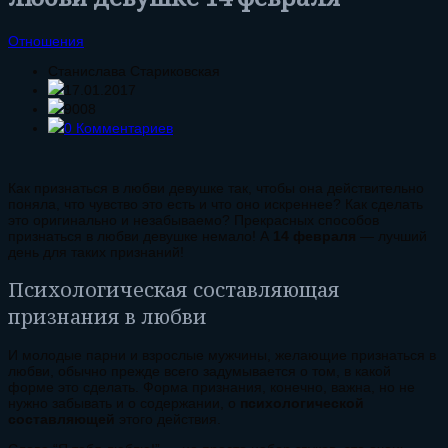
Отношения
Станислава Стариковская
17.01.2017
9008
0 Комментариев
Как признаться в любви девушке так, чтобы она действительно
поняла, что чувство это есть и что оно искреннее? Как сделать
это оригинально и незабываемо? Прекрасных способов
признаться в любви девушке немало! А
14 февраля
— лучший
день для таких признаний!
Психологическая составляющая
признания в любви
И молодые парни и взрослые мужчины, желающие признаться в
любви, обычно прежде всего задумывается о том, в какой
форме это сделать. Форма признания, конечно, важна, но не
нужно забывать и о содержании, о
психологической
составляющей
этого действия.