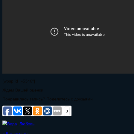
[wpsp id=»5346″]
Ждем Вашей оценки
Понравилась запись? Поделитесь с друзьями
3
Вера
,
Любовь
«
Как создать...