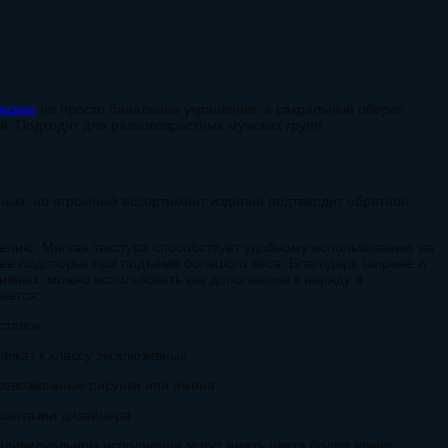
жские
не просто банальное украшение, а сакральный оберег.
й. Подходит для разновозрастных мужских групп.
ным, но огромный ассортимент изделий подтвердит обратное.
делию. Мягкая текстура способствует удобному использованию на
шее подспорье при подъеме большого веса. Благодаря ширине и
ивных, можно использовать как дополнение к наряду в
ается:
ставок.
лежат к классу эксклюзивных.
всевозможные рисунки или имена.
фантазии дизайнера.
индивидуальном исполнении могут иметь цвета более яркие.