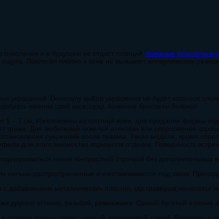
о поколения и в будущем не отдаст позиций.
Кожаные браслеты му
ощупь. Прилегая плотно к коже не вызывает аллергических реакци
ых украшений. Поначалу выбор украшения не будет казаться слож
одобрать именно свой аксессуар. Кожаные браслеты бывают:
ет 5 – 7 см. Изготовлены из плотной кожи, для придания формы из
от травм. Для любителей тяжелой атлетики или спортсменов хоро
сстановления сухожилий после травмы. Такие модели, кроме спорт
рели для этого множество вариантов отделки. Поверхность встреч
подчеркиваться линия контрастной строчкой без дополнительных в
 Не сильно распространенные и изготавливаются под заказ. Принад
ы с добавлением металлических пластин, где гравером наносятся 
жи другого оттенка, резьбой, ремешками. Самый богатый в плане 
в строгих темных тонах: черный, коричневый, синий. Варианты в 