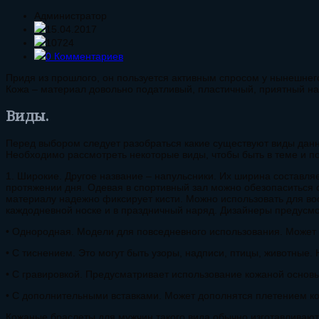
Администратор
15.04.2017
10724
0 Комментариев
Придя из прошлого, он пользуется активным спросом у нынешнег
Кожа – материал довольно податливый, пластичный, приятный на 
Виды.
Перед выбором следует разобраться какие существуют виды данн
Необходимо рассмотреть некоторые виды, чтобы быть в теме и п
1. Широкие. Другое название – напульсники. Их ширина составля
протяжении дня. Одевая в спортивный зал можно обезопаситься 
материалу надежно фиксирует кисти. Можно использовать для во
каждодневной носке и в праздничный наряд. Дизайнеры предусмот
• Однородная. Модели для повседневного использования. Может 
• С тиснением. Это могут быть узоры, надписи, птицы, животные.
• С гравировкой. Предусматривает использование кожаной основ
• С дополнительными вставками. Может дополнятся плетением ко
Кожаные браслеты для мужчин такого вида обычно изготавливают 