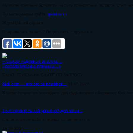
Мужские кожаные браслеты на руку прекрасный подарок, стильно
По материалам сайта:
gemios.ru
Ждем Вашей оценки
Понравилась запись? Поделитесь с друзьями
«
Самые надежные анализы...
Психологические причины...
»
ОКНО ПОИСКА НА САЙТЕ ПО ЗАПРОСУ
Kick.com — что это за платфор...
01.05.2026
В мире стриминга последние два года активно обсуждают Kick.com
Тент строительный укрывной для защи...
Строительные работы всегда сопряжены с в...
16.04.2026