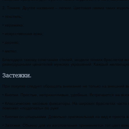
2. Тонкие. Другое название – легкие. Цветовая гамма таких изд
• текстиль;
• керамика;
• искусственная кожа;
• дерево;
• метал.
Благодаря такому сочетанию стилей, модели тонких браслетов вс
равнодушными ценителей мужских украшений. Каждый желающий л
Застежки.
При покупке следует обращать внимание не только на внешний ви
• Кнопки. Простые, неприхотливые, удобные. Встречаются на всех
• Классические часовые фиксаторы. На широких браслетах часто
поможет «подогнать» по руке.
• Кнопки со штырьками. Довольно оригинальная на вид и проста в
• Затяжки. Обычно для их изготовления применяется тот цвет кожи