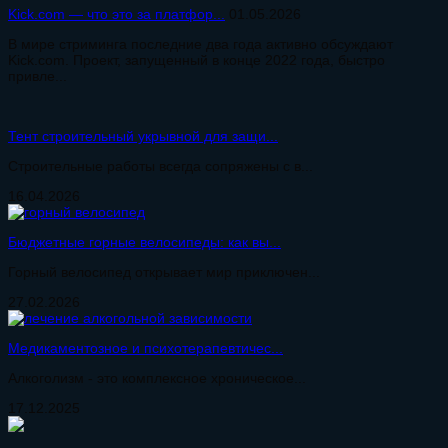
Kick.com — что это за платфор...
01.05.2026
В мире стриминга последние два года активно обсуждают
Kick.com. Проект, запущенный в конце 2022 года, быстро
привле...
Тент строительный укрывной для защи...
Строительные работы всегда сопряжены с в...
16.04.2026
Бюджетные горные велосипеды: как вы...
Горный велосипед открывает мир приключен...
27.02.2026
Медикаментозное и психотерапевтичес...
Алкоголизм - это комплексное хроническое...
17.12.2025