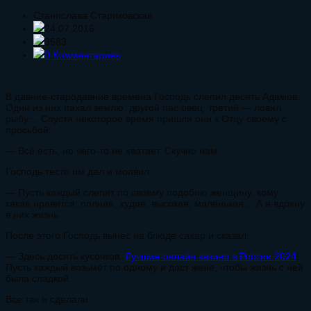
Станислава Стариковская
24.07.2016
3583
0 Комментариев
В давние-стародавние времена Господь слепил десять Адамов.
Один из них пахал землю, другой пас овец, третий — ловил
рыбу… Спустя некоторое время пришли они к Отцу своему с
просьбой:
— Всё есть, но чего-то не хватает. Скучно нам.
Господь тесто им дал и молвил:
— Пусть каждый слепит по своему подобию женщину, кому
какая нравится: полная, худая, высокая, маленькая… А я вдохну
в них жизнь.
После этого Господь вынес на блюде сахар и сказал:
— Здесь десять кусочков.
Лучшие онлайн казино в России 2024
.
Пусть каждый возьмёт по одному и даст жене, чтобы жизнь с ней
была сладкой.
Все так и сделали.