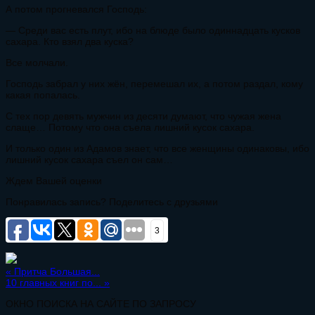
А потом прогневался Господь:
— Среди вас есть плут, ибо на блюде было одиннадцать кусков
сахара. Кто взял два куска?
Все молчали.
Господь забрал у них жён, перемешал их, а потом раздал, кому
какая попалась.
С тех пор девять мужчин из десяти думают, что чужая жена
слаще… Потому что она съела лишний кусок сахара.
И только один из Адамов знает, что все женщины одинаковы, ибо
лишний кусок сахара съел он сам…
Ждем Вашей оценки
Понравилась запись? Поделитесь с друзьями
3
«
Притча Большая...
10 главных книг по...
»
ОКНО ПОИСКА НА САЙТЕ ПО ЗАПРОСУ