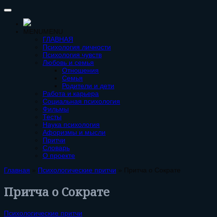
MENU
MENU
ГЛАВНАЯ
Психология личности
Психология чувств
Любовь и семья
Отношения
Семья
Родители и дети
Работа и карьера
Социальная психология
Фильмы
Тесты
Наука психология
Афоризмы и мысли
Притчи
Словарь
О проекте
Главная
»
Психологические притчи
»
Притча о Сократе
Притча о Сократе
Психологические притчи