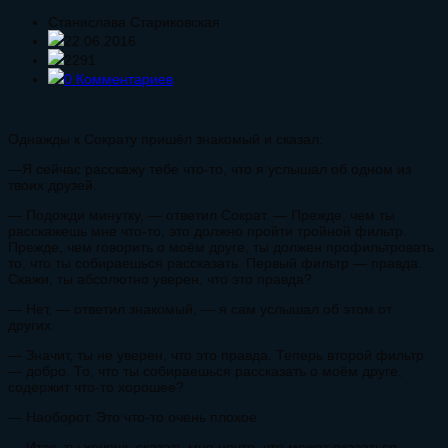
Станислава Стариковская
22.06.2016
2291
0 Комментариев
Однажды к Сократу пришёл знакомый и сказал:
—Я сейчас расскажу тебе что-то, что я услышал об одном из
твоих друзей.
— Подожди минутку, — ответил Сократ. — Прежде, чем ты
расскажешь мне что-то, это должно пройти тройной фильтр.
Прежде, чем говорить о моём друге, ты должен профильтровать
то, что ты собираешься рассказать. Первый фильтр — правда.
Скажи, ты абсолютно уверен, что это правда?
— Нет, — ответил знакомый, — я сам услышал об этом от
других.
— Значит, ты не уверен, что это правда. Теперь второй фильтр
— добро. То, что ты собираешься рассказать о моём друге,
содержит что-то хорошее?
— Наоборот. Это что-то очень плохое.
— Итак, ты хочешь сказать мне нечто, что может оказаться