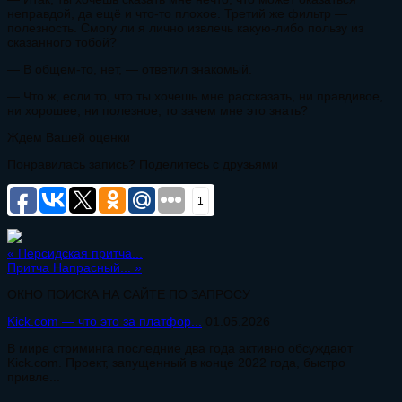
неправдой, да ещё и что-то плохое. Третий же фильтр —
полезность. Смогу ли я лично извлечь какую-либо пользу из
сказанного тобой?
— В общем-то, нет, — ответил знакомый.
— Что ж, если то, что ты хочешь мне рассказать, ни правдивое,
ни хорошее, ни полезное, то зачем мне это знать?
Ждем Вашей оценки
Понравилась запись? Поделитесь с друзьями
1
«
Персидская притча...
Притча Напрасный...
»
ОКНО ПОИСКА НА САЙТЕ ПО ЗАПРОСУ
Kick.com — что это за платфор...
01.05.2026
В мире стриминга последние два года активно обсуждают
Kick.com. Проект, запущенный в конце 2022 года, быстро
привле...