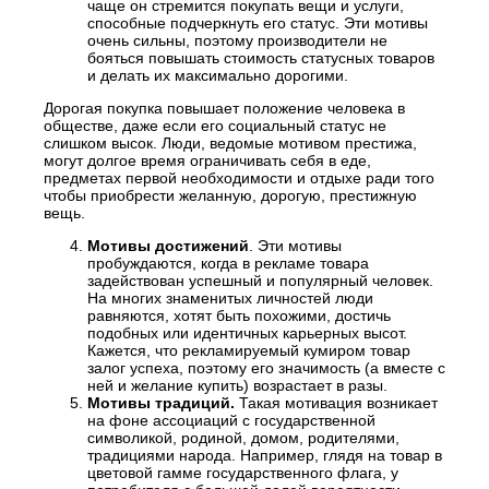
чаще он стремится покупать вещи и услуги,
способные подчеркнуть его статус. Эти мотивы
очень сильны, поэтому производители не
бояться повышать стоимость статусных товаров
и делать их максимально дорогими.
Дорогая покупка повышает положение человека в
обществе, даже если его социальный статус не
слишком высок. Люди, ведомые мотивом престижа,
могут долгое время ограничивать себя в еде,
предметах первой необходимости и отдыхе ради того
чтобы приобрести желанную, дорогую, престижную
вещь.
Мотивы достижений
. Эти мотивы
пробуждаются, когда в рекламе товара
задействован успешный и популярный человек.
На многих знаменитых личностей люди
равняются, хотят быть похожими, достичь
подобных или идентичных карьерных высот.
Кажется, что рекламируемый кумиром товар
залог успеха, поэтому его значимость (а вместе с
ней и желание купить) возрастает в разы.
Мотивы традиций.
Такая мотивация возникает
на фоне ассоциаций с государственной
символикой, родиной, домом, родителями,
традициями народа. Например, глядя на товар в
цветовой гамме государственного флага, у