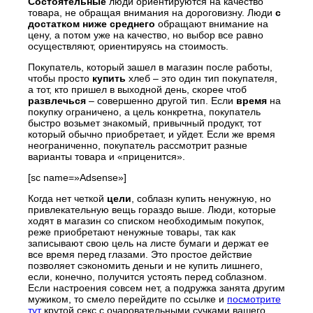
Состоятельные
люди ориентируются на качество
товара, не обращая внимания на дороговизну. Люди
с
достатком ниже среднего
обращают внимание на
цену, а потом уже на качество, но выбор все равно
осуществляют, ориентируясь на стоимость.
Покупатель, который зашел в магазин после работы,
чтобы просто
купить
хлеб – это один тип покупателя,
а тот, кто пришел в выходной день, скорее чтоб
развлечься
– совершенно другой тип. Если
время
на
покупку ограничено, а цель конкретна, покупатель
быстро возьмет знакомый, привычный продукт, тот
который обычно приобретает, и уйдет. Если же время
неограниченно, покупатель рассмотрит разные
варианты товара и «приценится».
[sc name=»Adsense»]
Когда нет четкой
цели
, соблазн купить ненужную, но
привлекательную вещь гораздо выше. Люди, которые
ходят в магазин со списком необходимым покупок,
реже приобретают ненужные товары, так как
записывают свою цель на листе бумаги и держат ее
все время перед глазами. Это простое действие
позволяет сэкономить деньги и не купить лишнего,
если, конечно, получится устоять перед соблазном.
Если настроения совсем нет, а подружка занята другим
мужиком, то смело перейдите по ссылке и
посмотрите
тут
крутой секс с очаровательными сучками вашего