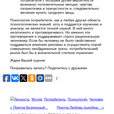
потребителя с большей долей вероятности
возникнут положительные эмоции, чувства
патриотизма и причастности и, следовательно,
желание купить «родную» вещь.
Психология потребителя, как и любая другая область
психологических знаний, хоть и поддается изучению и
анализу, не является точной наукой. В ней много
нелогичного и противоречивого. Но именно эти
противоречия и поддерживают строго рациональную
экономику. Если бы человеку не было свойственно
поддаваться влиянию рекламы и осуществлять порой
совершенно необдуманные траты, потребительский
рынок был бы в значительной степени ограничен.
Ждем Вашей оценки
Понравилась запись? Поделитесь с друзьями
2
Личность
,
Мотив
,
Потребитель
,
Психология
,
Человек
«
Притча Бездонный...
Притча Любовь подобна...
»