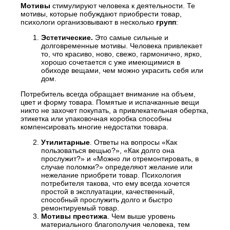
Мотивы
стимулируют человека к деятельности. Те
мотивы, которые побуждают приобрести товар,
психологи организовывают в несколько
групп
:
Эстетические.
Это самые сильные и
долговременные мотивы. Человека привлекает
то, что красиво, ново, свежо, гармонично, ярко,
хорошо сочетается с уже имеющимися в
обиходе вещами, чем можно украсить себя или
дом.
Потребитель всегда обращает внимание на объем,
цвет и форму товара. Помятые и испачканные вещи
никто не захочет покупать, а привлекательная обертка,
этикетка или упаковочная коробка способны
компенсировать многие недостатки товара.
Утилитарные
. Ответы на вопросы «Как
пользоваться вещью?», «Как долго она
прослужит?» и «Можно ли отремонтировать, в
случае поломки?» определяют желание или
нежелание приобрети товар. Психология
потребителя такова, что ему всегда хочется
простой в эксплуатации, качественный,
способный прослужить долго и быстро
ремонтируемый товар.
Мотивы престижа
. Чем выше уровень
материального благополучия человека, тем