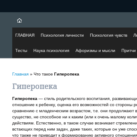
ГЛАВНАЯ
Психология личности
Психология чувств
Л
Тесты
Наука психология
Афоризмы и мысли
Притчи
Главная
»
Что такое
Гиперопека
Гиперопека
Гиперопека
— стиль родительского воспитания, развивающий
отношение к ребенку, оценка его возможностей со стороны 
сравнению с младенческим возрастом, т.е. они продолжают 
существо, не способное ни к каким (или к очень малому кол
действиям. Естественно, в таком случае возникает стремлен
встающих перед ним задач, даже таких, которые он уже спо
что также не приводит к формированию активного отношени