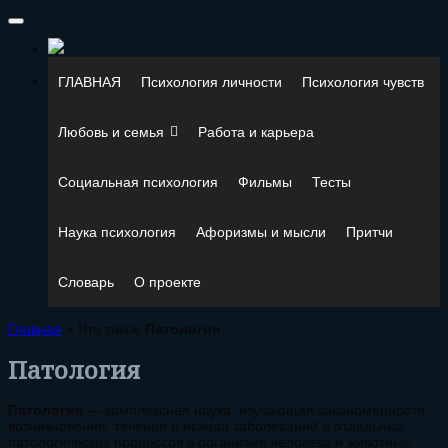
ГЛАВНАЯ
Психология личности
Психология чувств
Любовь и семья
Работа и карьера
Социальная психология
Фильмы
Тесты
Наука психология
Афоризмы и мысли
Притчи
Словарь
О проекте
Главная
»
Что такое
Патология
Патология
Патология
— комплексная наука, изучающая закономерности
возникновения, течения и исхода заболеваний и отдельных
патологических процессов в организме человека и животных.