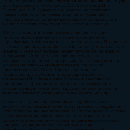
патологических процессов. Развитие этого направления в трудах
Л. А. Тарасовича, Г. П. Сахарова, А. А. Богомольца, Н. Н.
Сиротинина, И. В. Давыдовского и многих др. позволило
раскрыть существующие закономерности и механизмы
приспособляемости организма в условиях П. и разработать
учение о реактивности с точки зрения теории эволюции.
В 20 в. в самостоятельную науку выделилось изучение
патологических изменений у ископаемых организмов,
первобытных людей и животных — палеопатология. П. человека
в связи с влиянием географических факторов (так называемую
краевую П.) изучают географическая патология и география
медицинская. Отрицательное влияние социально-
экономических факторов и профессиональных вредностей на
здоровье человека — предмет изучения социальной и
профессиональной П. (см. Социальная гигиена и
Профессиональные болезни). Важнейшие проблемы
современной П.: общее учение о болезни; реактивность
организма; П. проницаемости биологических мембран и
микроциркуляции; механизмы нарушения и восстановления
жизненно важных функций; механизмы адаптации и др.
Перспективы успешного изучения этих проблем связаны с
высоким методическим и техническим уровнем исследований
(сопоставление данных эксперимента с патоморфологическими
и клиническими данными, применение методов гисто- и
цитохимии, электронной микроскопии, рентгеноструктурного
анализа, ауторадиографии, специальных видов
микрофотографии и киносъёмки — сверхскоростной,