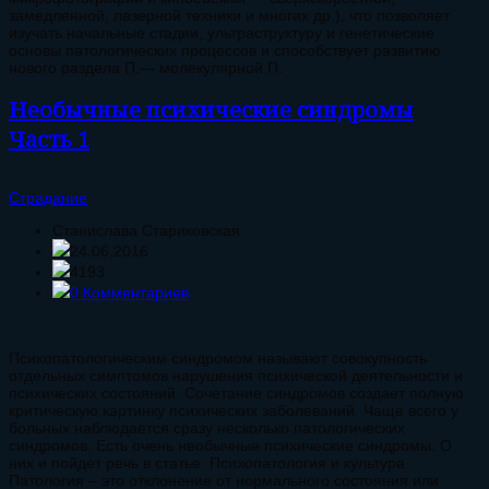
замедленной, лазерной техники и многих др.), что позволяет
изучать начальные стадии, ультраструктуру и генетические
основы патологических процессов и способствует развитию
нового раздела П.— молекулярной П.
Необычные психические синдромы
Часть 1
Страдание
Станислава Стариковская
24.06.2016
4193
0 Комментариев
Психопатологическим синдромом называют совокупность
отдельных симптомов нарушения психической деятельности и
психических состояний. Сочетание синдромов создает полную
критическую картинку психических заболеваний. Чаще всего у
больных наблюдается сразу несколько патологических
синдромов. Есть очень необычные психические синдромы. О
них и пойдет речь в статье. Психопатология и культура
Патология – это отклонение от нормального состояния или