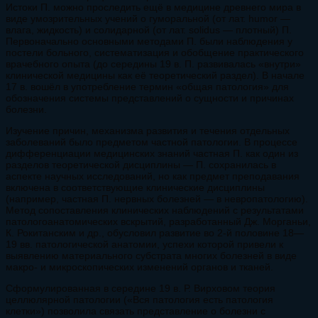
Истоки П. можно проследить ещё в медицине древнего мира в
виде умозрительных учений о гуморальной (от лат. humor —
влага, жидкость) и солидарной (от лат. solidus — плотный) П.
Первоначально основными методами П. были наблюдения у
постели больного, систематизация и обобщение практического
врачебного опыта (до середины 19 в. П. развивалась «внутри»
клинической медицины как её теоретический раздел). В начале
17 в. вошёл в употребление термин «общая патология» для
обозначения системы представлений о сущности и причинах
болезни.
Изучение причин, механизма развития и течения отдельных
заболеваний было предметом частной патологии. В процессе
дифференциации медицинских знаний частная П. как один из
разделов теоретической дисциплины — П. сохранилась в
аспекте научных исследований, но как предмет преподавания
включена в соответствующие клинические дисциплины
(например, частная П. нервных болезней — в невропатологию).
Метод сопоставления клинических наблюдений с результатами
патологоанатомических вскрытий, разработанный Дж. Морганьи,
К. Рокитанским и др., обусловил развитие во 2-й половине 18—
19 вв. патологической анатомии, успехи которой привели к
выявлению материального субстрата многих болезней в виде
макро- и микроскопических изменений органов и тканей.
Сформулированная в середине 19 в. Р. Вирховом теория
целлюлярной патологии («Вся патология есть патология
клетки») позволила связать представление о болезни с