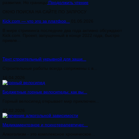
развития. Но границы
Продолжить чтение
ОКНО ПОИСКА НА САЙТЕ ПО ЗАПРОСУ
Kick.com — что это за платфор...
01.05.2026
В мире стриминга последние два года активно обсуждают
Kick.com. Проект, запущенный в конце 2022 года, быстро
привле...
Тент строительный укрывной для защи...
Строительные работы всегда сопряжены с в...
16.04.2026
Бюджетные горные велосипеды: как вы...
Горный велосипед открывает мир приключен...
27.02.2026
Медикаментозное и психотерапевтичес...
Алкоголизм - это комплексное хроническое...