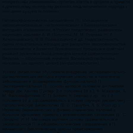
конкретными изменениями строения клеток и органов и привела
к длительному господству анатомо-локалистического подхода к
познанию сущности болезни.
Патоморфологическое направление П., обогащенное
экспериментальным, гистологическими и биохимическими
методами исследования, в России плодотворно развивалось
научными школами А. И. Полунина, М. М. Руднева, Н. А.
Хржонщевского, В. В. Подвысоцкого и др. Недостаточность
одних описательных методов для раскрытия закономерностей
возникновения и развития болезненного процесса и ответных
реакций организма была очевидна многим современникам
Вирхова — сторонникам изучения болеющего организма
человека как единого целого (антропопатология).
Успехи физиологии обусловили внедрение экспериментально-
физиологических методов изучения этиологии и патогенеза
заболеваний и формирование функциональной П.
Экспериментальная П., основы которой заложили английский
хирург Дж. Хантер (Гунтер; 2-я половина 18 в.), Ф. Мажанди, А.
М. Филомафитский, С. П. Боткин, К. Бернар и др., во 2-й
половине 19 в. сформировалась в новую научную дисциплину —
патологическую физиологию (В. В. Пашутин, А. Б. Фохт др.).
Изучение биохимических и физико-химических явлений в
больном организме привело к возникновению патохимии (Е. С.
Лондон). И. И. Мечников заложил основы сравнительной и
эволюционной П. и общебиологические направления в П.,
изучающего биологические законы происхождения