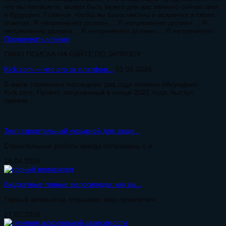
что вы напишете, может быть важно для вас именно сейчас или
в будущем. Главное, чтобы вы были честны и искренни в своих
ответах. Я непременно должен… Я непременно должен… Я
непременно должен… Я непременно должен… Я непременно
Продолжить чтение
ОКНО ПОИСКА НА САЙТЕ ПО ЗАПРОСУ
Kick.com — что это за платфор...
01.05.2026
В мире стриминга последние два года активно обсуждают
Kick.com. Проект, запущенный в конце 2022 года, быстро
привле...
Тент строительный укрывной для защи...
Строительные работы всегда сопряжены с в...
16.04.2026
Бюджетные горные велосипеды: как вы...
Горный велосипед открывает мир приключен...
27.02.2026