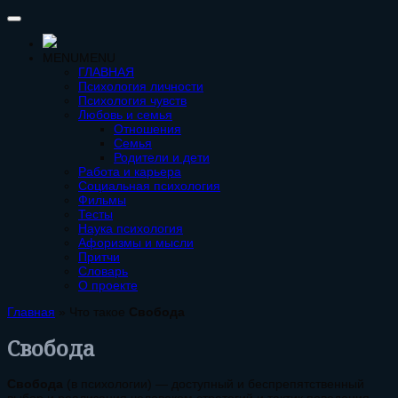
MENU
MENU
ГЛАВНАЯ
Психология личности
Психология чувств
Любовь и семья
Отношения
Семья
Родители и дети
Работа и карьера
Социальная психология
Фильмы
Тесты
Наука психология
Афоризмы и мысли
Притчи
Словарь
О проекте
Главная
»
Что такое
Свобода
Свобода
Свобода
(в психологии) — доступный и беспрепятственный