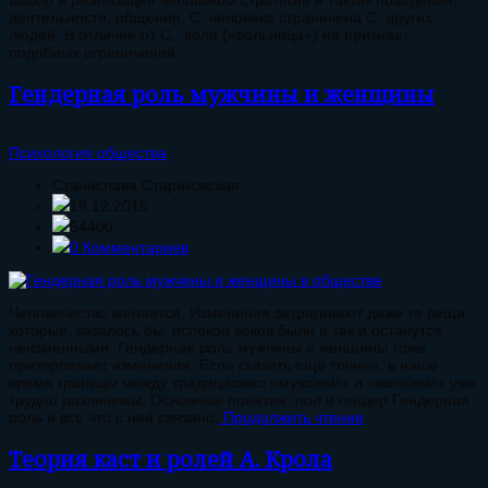
выбор и реализация человеком стратегий и тактик поведения,
деятельности, общения. С. человека ограничена С. других
людей. В отличие от С., воля («вольница») не признает
подобных ограничений.
Гендерная роль мужчины и женщины
Психология общества
Станислава Стариковская
19.12.2016
54400
0 Комментариев
Человечество меняется. Изменения затрагивают даже те вещи,
которые, казалось бы, испокон веков были и так и останутся
неизменными. Гендерная роль мужчины и женщины тоже
претерпевает изменения. Если сказать еще точнее, в наше
время границы между традиционно «мужским» и «женским» уже
трудно различимы. Основные понятия: пол и гендер Гендерная
роль и все что с ней связано,
Продолжить чтение
Теория каст и ролей А. Крола