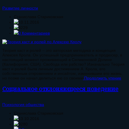
Развитие личности
Станислава Стариковская
10.11.2016
8229
0 Комментариев
Теория каст и ролей – это авторская методика и концепция
Алексея Крола. Он успешный предприниматель и продюсер, в
настоящий момент проживающий в Силиконовой Долине
(Калифорния, США). Свобода или рабство? Изначально Теория
каст и ролей была личным достижением А. Крола, его
собственным откровением и инсайтом, изменившим его жизнь,
но позже он начал делиться ею со своими
Продолжить чтение
Социальное отклоняющееся поведение
Психология общества
Станислава Стариковская
13.10.2016
9280