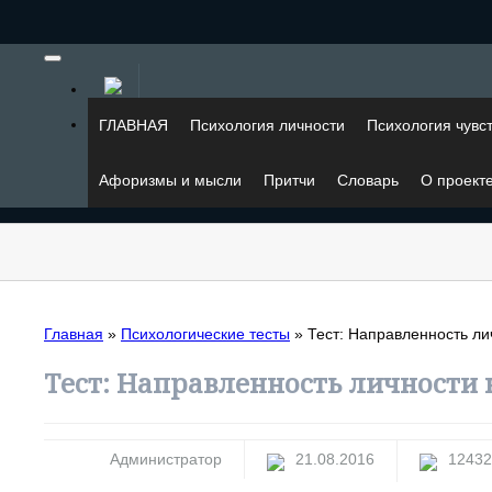
ГЛАВНАЯ
Психология личности
Психология чувс
Афоризмы и мысли
Притчи
Словарь
О проект
Главная
»
Психологические тесты
»
Тест: Направленность лич
Тест: Направленность личности н
Администратор
21.08.2016
12432