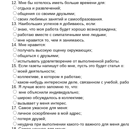
12. Мне бы хотелось иметь больше времени для:
отдыха и развлечений;
общения со своими друзьями;
своих любимых занятий и самообразования.
13. Наибольших успехов я добиваюсь, если:
знаю, что моя работа будет хорошо вознаграждена;
работаю вместе с симпатичными мне людьми;
мне нравится то, чем я занимаюсь.
14. Мне нравится:
получать высокую оценку окружающих;
общаться с друзьями;
испытывать удовлетворение от выполненной работы.
15. Если газеты напишут обо мне, пусть это будет статья о:
моей деятельности;
коллективе, в котором я работаю;
каком-нибудь интересном деле, связанном с учебой, рабо
16. Я лучше всего запомню то, что:
мне объяснили индивидуально;
широко обсуждалось в коллективе;
вызывает у меня интерес.
17. Самое ужасное для меня:
личное оскорбление в мой адрес;
потеря друзей;
неудача при выполнении какого-то важного для меня дела
18. Самое ценное для меня: