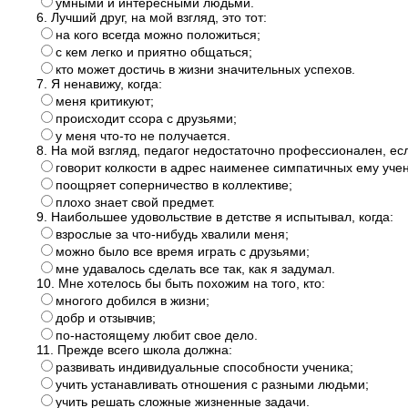
умными и интересными людьми.
6. Лучший друг, на мой взгляд, это тот:
на кого всегда можно положиться;
с кем легко и приятно общаться;
кто может достичь в жизни значительных успехов.
7. Я ненавижу, когда:
меня критикуют;
происходит ссора с друзьями;
у меня что-то не получается.
8. На мой взгляд, педагог недостаточно профессионален, есл
говорит колкости в адрес наименее симпатичных ему учен
поощряет соперничество в коллективе;
плохо знает свой предмет.
9. Наибольшее удовольствие в детстве я испытывал, когда:
взрослые за что-нибудь хвалили меня;
можно было все время играть с друзьями;
мне удавалось сделать все так, как я задумал.
10. Мне хотелось бы быть похожим на того, кто:
многого добился в жизни;
добр и отзывчив;
по-настоящему любит свое дело.
11. Прежде всего школа должна:
развивать индивидуальные способности ученика;
учить устанавливать отношения с разными людьми;
учить решать сложные жизненные задачи.