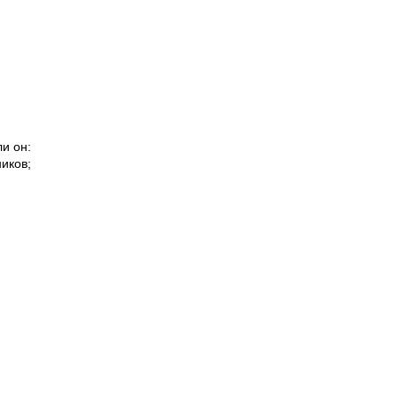
и он:
иков;