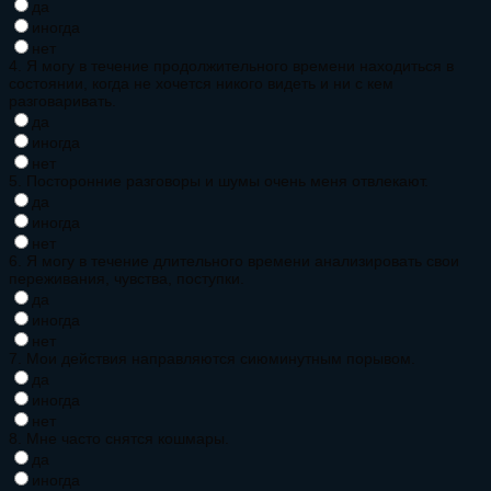
да
иногда
нет
4. Я могу в течение продолжительного времени находиться в
состоянии, когда не хочется никого видеть и ни с кем
разговаривать.
да
иногда
нет
5. Посторонние разговоры и шумы очень меня отвлекают.
да
иногда
нет
6. Я могу в течение длительного времени анализировать свои
переживания, чувства, поступки.
да
иногда
нет
7. Мои действия направляются сиюминутным порывом.
да
иногда
нет
8. Мне часто снятся кошмары.
да
иногда