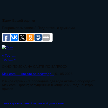
Ждем Вашей оценки
Понравилась запись? Поделитесь с друзьями
Тест
«
Тест:...
Тест:...
»
ОКНО ПОИСКА НА САЙТЕ ПО ЗАПРОСУ
Kick.com — что это за платфор...
01.05.2026
В мире стриминга последние два года активно обсуждают
Kick.com. Проект, запущенный в конце 2022 года, быстро
привле...
Тент строительный укрывной для защи...