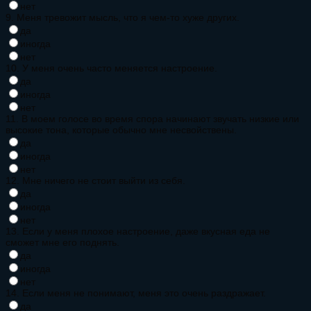
нет
9. Меня тревожит мысль, что я чем-то хуже других.
да
иногда
нет
10. У меня очень часто меняется настроение.
да
иногда
нет
11. В моем голосе во время спора начинают звучать низкие или
высокие тона, которые обычно мне несвойствены.
да
иногда
нет
12. Мне ничего не стоит выйти из себя.
да
иногда
нет
13. Если у меня плохое настроение, даже вкусная еда не
сможет мне его поднять.
да
иногда
нет
14. Если меня не понимают, меня это очень раздражает.
да