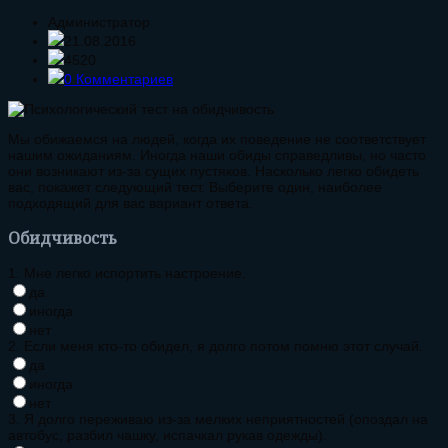
Администратор
21.08.2016
4520
0 Комментариев
Мы обижаемся на людей, когда их поведение не соответствует
нашим ожиданиям. Иногда наши обиды справедливы, но часто
они возникают из-за сущих пустяков. Насколько легко обидеть
вас, покажет следующий тест. Выберите один, наиболее
подходящий для вас вариант ответа.
Обидчивость
1. Мне легко испортить настроение.
да
иногда
нет
2. Если меня кто-то обидел, я долго потом помню этот случай.
да
иногда
нет
3. Я долго переживаю из-за мелких неприятностей (опоздал на
автобус, разбил чашку, испачкал рукав одежды).