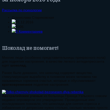
Рассылка по психологии
Станислава Стариковская
01.12.2016
3205
0 Комментариев
Шоколад не помогает!
Многие люди (особенно представительницы прекрасного пола)
для поднятия настроения, в качестве легкого антидепрессанта
едят
шоколад.
Ранее было доказано, что шоколад содержит вещества,
стимулирующие выработку в головном мозге человека так
называемых гормонов счастья, которые и обуславливают
кратковременное
поднятие настроения.
Австралийские ученые
из больницы Принца Уэльского совсем
недавно опровергли это утверждение. Проведенные ими
исследования показали, что шоколада для снятия стресса и
избавления от депрессии нужно столько, сколько человек просто