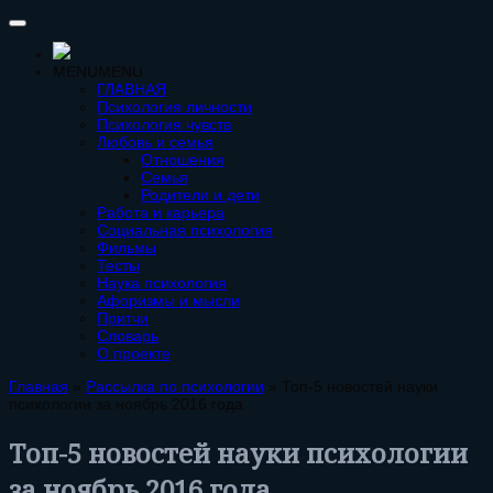
MENU
MENU
ГЛАВНАЯ
Психология личности
Психология чувств
Любовь и семья
Отношения
Семья
Родители и дети
Работа и карьера
Социальная психология
Фильмы
Тесты
Наука психология
Афоризмы и мысли
Притчи
Словарь
О проекте
Главная
»
Рассылка по психологии
»
Топ-5 новостей науки
психологии за ноябрь 2016 года
Топ-5 новостей науки психологии
за ноябрь 2016 года