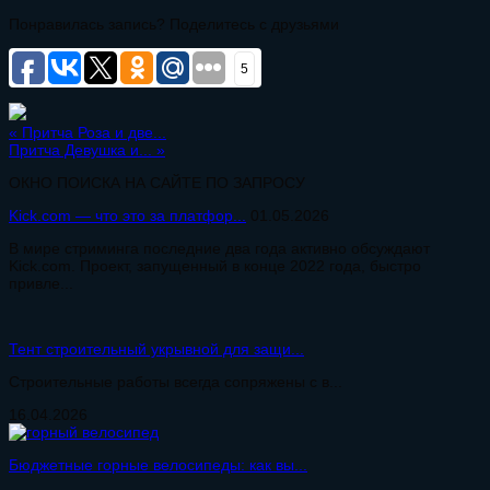
Понравилась запись? Поделитесь с друзьями
5
«
Притча Роза и две...
Притча Девушка и...
»
ОКНО ПОИСКА НА САЙТЕ ПО ЗАПРОСУ
Kick.com — что это за платфор...
01.05.2026
В мире стриминга последние два года активно обсуждают
Kick.com. Проект, запущенный в конце 2022 года, быстро
привле...
Тент строительный укрывной для защи...
Строительные работы всегда сопряжены с в...
16.04.2026
Бюджетные горные велосипеды: как вы...