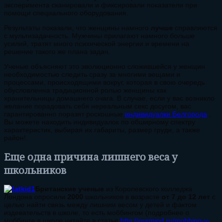
эксперимента сканировали и фиксировали показатели при
помощи специального оборудования.
Результаты показали, что женщины намного
лучше
справляются
с мультизадачность. Мужчины прилагают намного больше
усилий, тратят много психической энергии и времени на
решение такого же плана задач.
Ученые объясняют это эволюционно сложившейся у женщин
необходимостью следить сразу за многими вещами и
процессами, происходящими вокруг, которая в свою очередь
обусловленна традиционной ролью женщины как
хранительницы домашнего очага.
В случае, если у вас возникло
желание порадовать себя нереальным секс досугом, вас
гарантированно поразят роскошные
индивидуалки Белгорода
.
Вы можете находить индивидуалок по обширному спектру
характеристик, выбирая их габариты, размер груди, а также
район!
.
Еще одна причина лишнего веса у
школьников
Британские ученые
из Королевского колледжа
Лондона опросили
2000
школьников в возрасте
от 7 до 12 лет
с
целью найти связь между лишним весом у детей и фактом
издевательств в школе, то есть моббингом (подробнее о
моббинге в школе читайте в статье
http://ourmind.ru/mobbing-v-