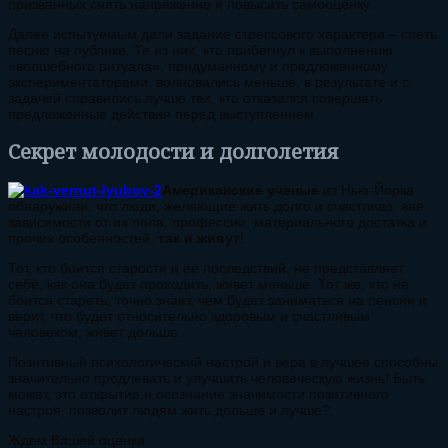
призванных снять напряжение и повысить самооценку.
Далее испытуемым дали задание стрессового характера – спеть
песню на публике. Те из них, кто прибегнул к выполнению
«волшебного ритуала», придуманному и предложенному
экспериментаторами, волновались меньше, в результате и с
задачей справились лучше тех, кто отказался совершать
предложенные действия перед выступлением.
Секрет молодости и долголетия
Американские ученые
из Нью-Йорка
обнаружили, что люди, желающие жить долго и счастливо, вне
зависимости от их пола, профессии, материального достатка и
прочих особенностей,
так и живут
!
Тот, кто боится старости и ее последствий, не представляет
себе, как она будет проходить, живет меньше. Тот же, кто не
боится стареть, точно знает, чем будет заниматься на пенсии и
верит, что будет относительно здоровым и счастливым
человеком, живет дольше.
Позитивный психологический настрой и вера в лучшее способны
значительно продлевать и улучшать человеческую жизнь! Быть
может, это открытие и осознание значимости позитивного
настроя, позволит людям жить дольше и лучше?
Ждем Вашей оценки