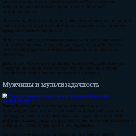
не в состоянии съесть – целый грузовик! Только в таком
количестве шоколад может сравниться с таблеткой
антидепрессанта.
Шоколад «действует» недолго (пока употребляется в пищу), а в
случае, когда съедается в немеренных количествах, приносит
вред
физическому здоровью.
Более того, шоколад
может ухудшить
нервно-психическое
состояние человека в том случае, когда он употребляет его
именно как средство от легкой депрессии, а не просто как
лакомство.
Дело в том, что ожидая продолжительного чудодейственного
средства шоколада и не получая его, человек еще более
углубляется в свое плохое настроение и апатию.
Мужчины и мультизадачность
Российские ученые
исследовали зависимость
мультизадачности от пола человека, которому собственно и
приходится выполнять несколько задач одновременно.
140
добровольцев
, среди которых было равное количество мужчин
и женщин, согласились пройти исследование.
Мозговую активность испытуемых на протяжении всего