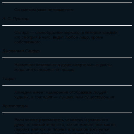
Со смехом ужас несовместим.
А. С. Пушкин
Сатира — своеобразное зеркало, в котором каждый,
кто смотрит в него, видит любое лицо, кроме
собственного.
Джонатан Свифт
Насмешки оставляют в душе смертельные уколы,
когда они основаны на правде.
Тацит
Комедия имеет намерение отображать людей
худших, а трагедия — лучших, чем существующие.
Аристотель
Если хотите рассмотреть человека и узнать его
душу, то вникайте не в то, как он молчит, или как он
говорит, или как он плачет, или как он волнуется
благороднейшими идеями, а смотрите на него