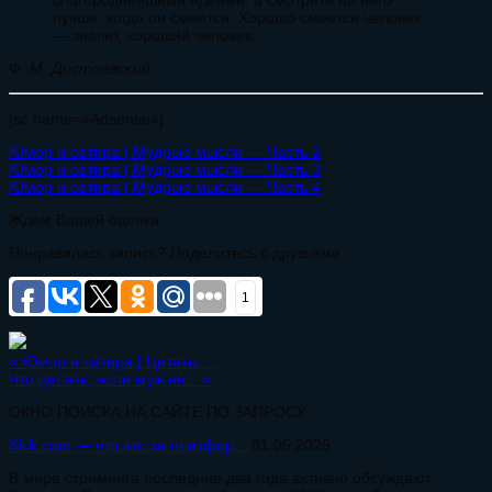
лучше, когда он смеется. Хорошо смеется человек
— значит, хороший человек.
Ф. М. Достоевский
[sc name=»Adsense»]
Юмор и сатира | Мудрые мысли — Часть 2
Юмор и сатира | Мудрые мысли — Часть 3
Юмор и сатира | Мудрые мысли — Часть 4
Ждем Вашей оценки
Понравилась запись? Поделитесь с друзьями
1
«
Юмор и сатира | Цитаты,...
Что делать, если муж не...
»
ОКНО ПОИСКА НА САЙТЕ ПО ЗАПРОСУ
Kick.com — что это за платфор...
01.05.2026
В мире стриминга последние два года активно обсуждают