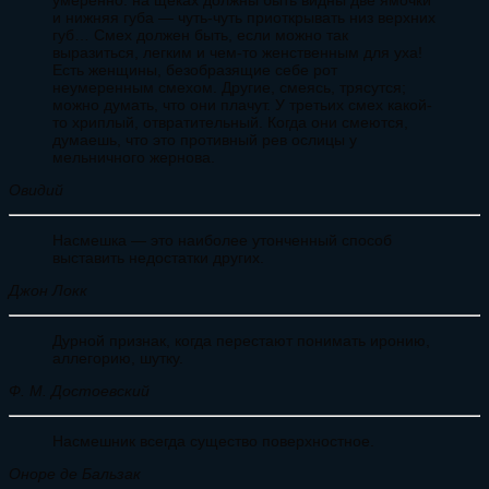
и нижняя губа — чуть-чуть приоткрывать низ верхних
губ… Смех должен быть, если можно так
выразиться, легким и чем-то женственным для уха!
Есть женщины, безобразящие себе рот
неумеренным смехом. Другие, смеясь, трясутся;
можно думать, что они плачут. У третьих смех какой-
то хриплый, отвратительный. Когда они смеются,
думаешь, что это противный рев ослицы у
мельничного жернова.
Овидий
Насмешка — это наиболее утонченный способ
выставить недостатки других.
Джон Локк
Дурной признак, когда перестают понимать иронию,
аллегорию, шутку.
Ф. М. Достоевский
Насмешник всегда существо поверхностное.
Оноре де Бальзак