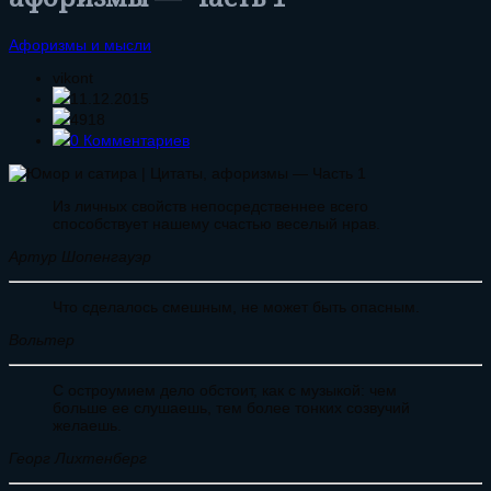
Афоризмы и мысли
vikont
11.12.2015
4918
0 Комментариев
Из личных свойств непосредственнее всего
способствует нашему счастью веселый нрав.
Артур Шопенгауэр
Что сделалось смешным, не может быть опасным.
Вольтер
С остроумием дело обстоит, как с музыкой: чем
больше ее слушаешь, тем более тонких созвучий
желаешь.
Георг Лихтенберг