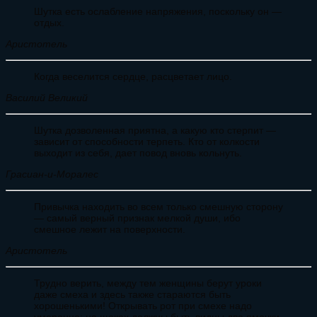
Шутка есть ослабление напряжения, поскольку он —
отдых.
Аристотель
Когда веселится сердце, расцветает лицо.
Василий Великий
Шутка дозволенная приятна, а какую кто стерпит —
зависит от способности терпеть. Кто от колкости
выходит из себя, дает повод вновь кольнуть.
Грасиан-и-Моралес
Привычка находить во всем только смешную сторону
— самый верный признак мелкой души, ибо
смешное лежит на поверхности.
Аристотель
Трудно верить, между тем женщины берут уроки
даже смеха и здесь также стараются быть
хорошенькими! Открывать рот при смехе надо
умеренно: на щеках должны быть видны две ямочки