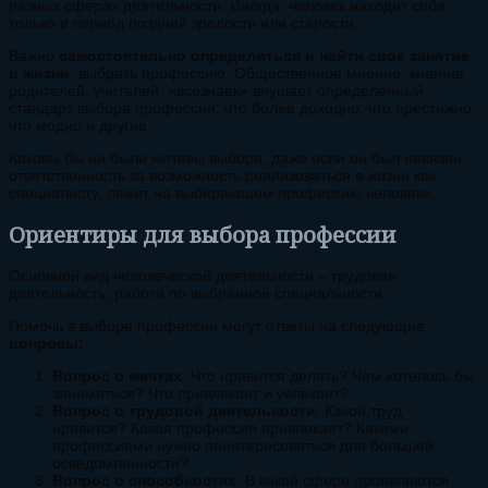
разных сферах деятельности. Иногда, человек находит себя
только в период поздней зрелости или старости.
Важно
самостоятельно определиться и найти свое занятие
в жизни
, выбрать профессию. Общественное мнение, мнение
родителей, учителей, «всезнаек» внушает определенный
стандарт выбора профессии: что более доходно, что престижно,
что модно и другие.
Каковы бы ни были мотивы выбора, даже если он был навязан,
ответственность за возможность реализоваться в жизни как
специалисту, лежит на выбирающем профессию человеке.
Ориентиры для выбора профессии
Основной вид человеческой деятельности – трудовая
деятельность, работа по выбранной специальности.
Помочь в выборе профессии могут ответы на следующие
вопросы:
Вопрос о мечтах
. Что нравится делать? Чем хотелось бы
заниматься? Что привлекает и увлекает?
Вопрос о трудовой деятельности
. Какой труд
нравится? Какая профессия привлекает? Какими
профессиями нужно поинтересоваться для большей
осведомленности?
Вопрос о способностях
. В какой сфере проявляются