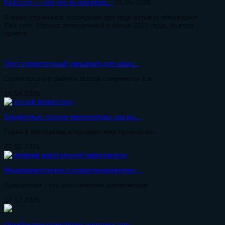
Kick.com — что это за платфор...
01.05.2026
В мире стриминга последние два года активно обсуждают
Kick.com. Проект, запущенный в конце 2022 года, быстро
привле...
Тент строительный укрывной для защи...
Строительные работы всегда сопряжены с в...
16.04.2026
Бюджетные горные велосипеды: как вы...
Горный велосипед открывает мир приключен...
27.02.2026
Медикаментозное и психотерапевтичес...
Алкоголизм - это комплексное хроническое...
17.12.2025
Ошибки при разработке логотипа для ...