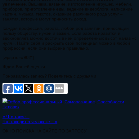
увлечение
. Вышивка, вязание, изготовление игрушек, мебели,
приборов, приготовление еды, ведение видеоблога, написание
картин, музыки, текстов, оказание различного рода услуг –
занятия, которые могут приносить доход.
Каждая профессия, работа, любой род занятий, приносящий
пользу обществу, нужен и важен. Если работа нравится и
вдохновляет, можно достичь в ней определенных высот, начав «с
нуля». Найти себя и раскрыть свой потенциал можно в любой
профессии, если она выбрана правильно.
[wpsp id=»902″]
Ждем Вашей оценки
Понравилась запись? Поделитесь с друзьями
Отбор профессиональный
,
Самопознание
,
Способности
,
Человек
«
Что такое...
Что говорит о человеке...
»
ОКНО ПОИСКА НА САЙТЕ ПО ЗАПРОСУ