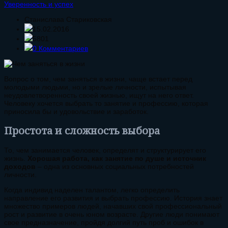
Уверенность и успех
Станислава Стариковская
15.02.2016
5801
0 Комментариев
Вопрос о том, чем заняться в жизни, чаще встает перед
молодыми людьми, но и зрелые личности, испытывая
неудовлетворенность своей жизнью, ищут на него ответ.
Человеку хочется выбрать то занятие и профессию, которая
приносила бы и удовольствие и заработок.
Простота и сложность выбора
То, чем занимается человек, определят и структурирует его
жизнь.
Хорошая работа, как занятие по душе и источник
доходов
– одна из основных социальных потребностей
личности.
Когда индивид наделен талантом, легко определить
направление его развития и выбрать профессию. История знает
множество примеров людей, начавших свой профессиональный
рост и развитие в очень юном возрасте. Другие люди понимают
свое предназначение, пройдя долгий путь проб и ошибок в