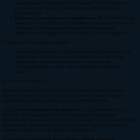
незаурядные способности или талант? Что получается
делать лучше всего? В какой сфере есть успехи и
достижения?
Вопросы о выбираемой профессии
. Действительно ли
нравится эта профессия? Не навязан ли ее выбор извне?
Получится ли заниматься конкретно этим видом
деятельности? Будет ли эта работа приносить радость?
Отвечая на эти вопросы, можно:
понять и определить подходящие сферы деятельности;
подумать о том, каких знаний, навыков, ресурсов не
хватает для профессионального становления;
принять решение о том, чем конкретно заниматься в
жизни.
[sc name=»Adsense»]
Необходимые для желанной работы личностные качества и
навыки можно развить, получить дополнительные знания,
образование, найти ресурсы для реализации себя.
Существует
множество профессий
, родов деятельности и
занятий. Есть широко распространенные, уникальные,
единичные, «вечные» профессии, есть еще те, что только будут
придуманы. Осведомленность о трудовых сферах, поможет
сделать выбор в пользу одной из профессий.
Превратить в дело всей жизни можно
хобби и любое