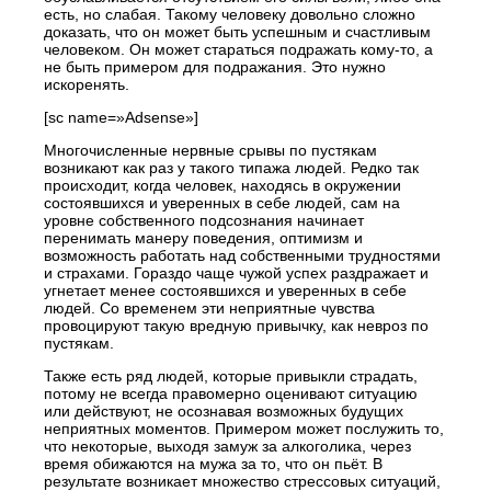
есть, но слабая. Такому человеку довольно сложно
доказать, что он может быть успешным и счастливым
человеком. Он может стараться подражать кому-то, а
не быть примером для подражания. Это нужно
искоренять.
[sc name=»Adsense»]
Многочисленные нервные срывы по пустякам
возникают как раз у такого типажа людей. Редко так
происходит, когда человек, находясь в окружении
состоявшихся и уверенных в себе людей, сам на
уровне собственного подсознания начинает
перенимать манеру поведения, оптимизм и
возможность работать над собственными трудностями
и страхами. Гораздо чаще чужой успех раздражает и
угнетает менее состоявшихся и уверенных в себе
людей. Со временем эти неприятные чувства
провоцируют такую вредную привычку, как невроз по
пустякам.
Также есть ряд людей, которые привыкли страдать,
потому не всегда правомерно оценивают ситуацию
или действуют, не осознавая возможных будущих
неприятных моментов. Примером может послужить то,
что некоторые, выходя замуж за алкоголика, через
время обижаются на мужа за то, что он пьёт. В
результате возникает множество стрессовых ситуаций,