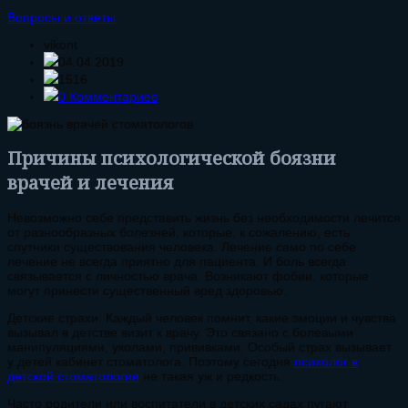
Вопросы и ответы
vikont
04.04.2019
1516
0 Комментариев
Причины психологической боязни
врачей и лечения
Невозможно себе представить жизнь без необходимости лечится
от разнообразных болезней, которые, к сожалению, есть
спутники существования человека. Лечение само по себе
лечение не всегда приятно для пациента. И боль всегда
связывается с личностью врача. Возникают фобии, которые
могут принести существенный вред здоровью.
Детские страхи. Каждый человек помнит, какие эмоции и чувства
вызывал в детстве визит к врачу. Это связано с болевыми
манипуляциями, уколами, прививками. Особый страх вызывает
у детей кабинет стоматолога. Поэтому сегодня
психолог в
детской стоматологии
не такая уж и редкость.
Часто родители или воспитатели в детских садах пугают