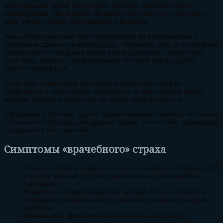
непослушных детей больницей, уколами, болезненными
процедурами. Постепенно формируется защитная реакция в
виде страха перед процедурами и врачами.
Личный болезненный опыт проявляется во вспоминании о
болевых медицинских процедурах. Огромную роль в негативном
опыте играет поведение врача или медицинских работников.
Если боль связана с безразличием, то такой опыт надолго
станет негативным.
Стыд тоже может быть причиной медицинских фобий.
Раздевание в присутствии незнакомых и чужих людей может
вызвать стойкое отторжение во время визитов к врачу.
Страдания и болезни других людей вызывают жалость не только
к больным и страдающим другим людям, но и к себе, проецируя
страдания и боль на себя.
Симптомы «врачебного» страха
Отказ от визитов к врачу и от госпитализации. Страждущий
страхом человек боится одиночества во враждебном
окружении.
Неверие в профессионализм врачей. Это относиться к
сомнениям в правильности диагноза и верных методах
лечения.
Сомнения в эффективности лечебных процедур