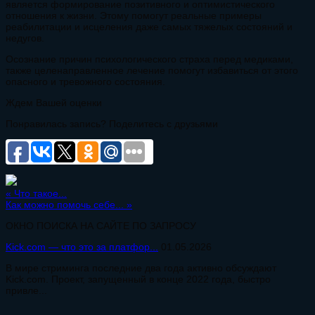
является формирование позитивного и оптимистического
отношения к жизни. Этому помогут реальные примеры
реабилитации и исцеления даже самых тяжелых состояний и
недугов.
Осознание причин психологического страха перед медиками,
также целенаправленное лечение помогут избавиться от этого
опасного и тревожного состояния.
Ждем Вашей оценки
Понравилась запись? Поделитесь с друзьями
«
Что такое...
Как можно помочь себе...
»
ОКНО ПОИСКА НА САЙТЕ ПО ЗАПРОСУ
Kick.com — что это за платфор...
01.05.2026
В мире стриминга последние два года активно обсуждают
Kick.com. Проект, запущенный в конце 2022 года, быстро
привле...