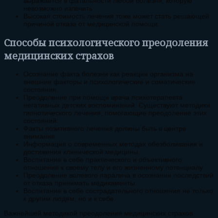
выражается в фатальности любой болезни, которую
невозможно излечить
Высокая стоимость лечения тоже может стать решающей
причиной отказа от медицинской помощи.
Способы психологического преодоления
медицинских страхов
Осознание факта болезни как реакции организма на
внешние факторы и психологические и соматические
состояния.
Преодоление при помощи врача психотерапевта
негативных детских воспоминаний. Существуют методики
гипнотического лечения, помогающие преодоление этих
состояний.
Факты позитивного лечения должны быть в центре
внимания.
Информация о современных методах обезболивания и
достижения клинической медицины.
Воспитание в себе практического и объективного
отношения к своему телу и его жизненному потенциалу.
Преодоление волевого паралича в осознании последствий
от отказа принимать медикаменты.
Воспитание в себе сострадательного отношения не только
к другим людям, но и к себе.
Важнейшей методикой преодоления медицинских страхов