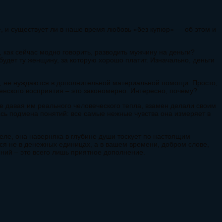
 и существует ли в наше время любовь «без купюр» — об этом и
 как сейчас модно говорить, разводить мужчину на деньги?
будет ту женщину, за которую хорошо платит. Изначально, деньги
у, не нуждаются в дополнительной материальной помощи. Просто,
женского восприятия – это закономерно. Интересно, почему?
не давая им реального человеческого тепла, взамен делали своим
ась подмена понятий: все самые нежные чувства она измеряет в
еле, она наверняка в глубине души тоскует по настоящим
ся не в денежных единицах, а в вашем времени, добром слове,
ний – это всего лишь приятное дополнение.