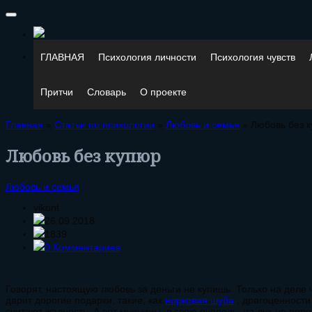
ГЛАВНАЯ
Психология личности
Психология чувств
Притчи
Словарь
О проекте
Главная
»
Статьи по психологии
»
Любовь и семья
»
Любовь без 
Любовь без купюр
Любовь и семья
vikont
26.09.2018
1839
0 Комментариев
Говорят, настоящую любовь за деньги не купишь. Только на деле
дарит дорогие подарки
, такие, как
норковая шуба
, драгоценности
считают жадность. А вот мужчины, в свою очередь, на дух не пер