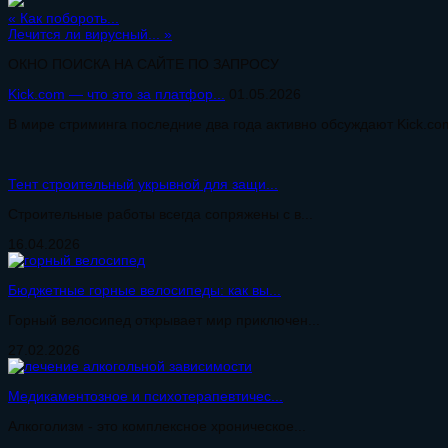
«
Как побороть...
Лечится ли вирусный...
»
ОКНО ПОИСКА НА САЙТЕ ПО ЗАПРОСУ
Kick.com — что это за платфор...
01.05.2026
В мире стриминга последние два года активно обсуждают Kick.com
Тент строительный укрывной для защи...
Строительные работы всегда сопряжены с в...
16.04.2026
Бюджетные горные велосипеды: как вы...
Горный велосипед открывает мир приключен...
27.02.2026
Медикаментозное и психотерапевтичес...
Алкоголизм - это комплексное хроническое...