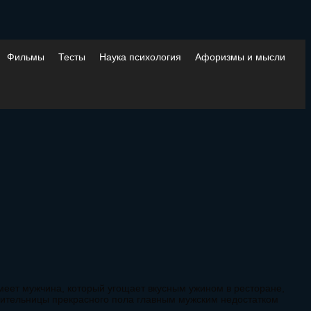
Фильмы
Тесты
Наука психология
Афоризмы и мысли
имеет мужчина, который угощает вкусным ужином в ресторане,
авительницы прекрасного пола главным мужским недостатком