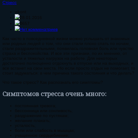
Стресс
vikont
28.01.2016
4657
Нет комменатриев
Как часто в повседневной жизни можно услышать от знакомых
или родных людей о том, что они стали плохо спать по ночам,
стали раздражительными, появилась головная боль или чувство
страха и беспокойства. И все эти признаки, по их мнению, от
усталости и тяжелых нагрузок на работе. Для некоторых
достаточно полноценно отдохнуть в отпуске или на выходных, и
все встанет на свои места. Но если просто отдых не помогает, то
стоит задуматься: в чем причина такого состояния и что делать?
Что такое стресс? Как распознать его симптомы?
Симптомов стресса очень много:
постоянная тревога;
бессонница или сонливость;
раздражение по пустякам;
желание плакать;
усталость;
боли или слабость в мышцах;
учащенное сердцебиение;