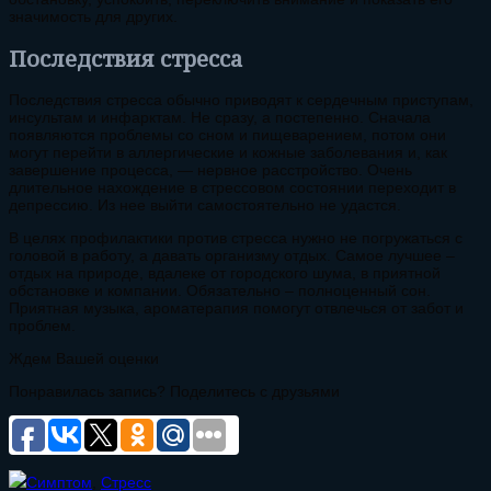
значимость для других.
Последствия стресса
Последствия стресса обычно приводят к сердечным приступам,
инсультам и инфарктам. Не сразу, а постепенно. Сначала
появляются проблемы со сном и пищеварением, потом они
могут перейти в аллергические и кожные заболевания и, как
завершение процесса, — нервное расстройство. Очень
длительное нахождение в стрессовом состоянии переходит в
депрессию. Из нее выйти самостоятельно не удастся.
В целях профилактики против стресса нужно не погружаться с
головой в работу, а давать организму отдых. Самое лучшее –
отдых на природе, вдалеке от городского шума, в приятной
обстановке и компании. Обязательно – полноценный сон.
Приятная музыка, ароматерапия помогут отвлечься от забот и
проблем.
Ждем Вашей оценки
Понравилась запись? Поделитесь с друзьями
Симптом
,
Стресс