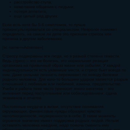
расстройство стула;
нежелание общения с людьми;
потеря аппетита;
еще целый ряд других.
Если есть хотя бы 5-6 симптомов, то лучше
проконсультироваться со специалистом. Невролог поможет
определить, на самом ли деле это признаки стресса или
причина в другом заболевании.
[sc name=»Adsense»]
Стрессу подвержены все люди, но в разной степени тяжести.
Ведь стресс – это не болезнь, это нормальная реакция
организма на привычный образ жизни или события. У каждой
индивидуальности есть уязвимые места, и стресс бьет всегда по
ним. Даже сильная личность переживает по поводу болезни
родного человека. Для кого-то большим ударом является разрыв
отношений с любимым или любимой, измена, предательство.
Учеба и работа тоже часто приносит много негатива – это
волнения перед поступлением или собеседованием, сдача
экзаменов и отчетов.
Постоянные неудачи в жизни, отсутствие понимания
окружающих, финансовые нужды образуют чувство
неполноценности, неуверенности в себе. В такие моменты
огромное значение имеет поддержка родных людей. Нельзя
оставлять человека наедине, надо помочь сменить ему
обстановку, успокоить, переключить внимание и показать его