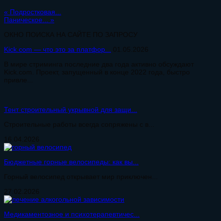
«
Подростковая...
Паническое...
»
ОКНО ПОИСКА НА САЙТЕ ПО ЗАПРОСУ
Kick.com — что это за платфор...
01.05.2026
В мире стриминга последние два года активно обсуждают
Kick.com. Проект, запущенный в конце 2022 года, быстро
привле...
Тент строительный укрывной для защи...
Строительные работы всегда сопряжены с в...
16.04.2026
Бюджетные горные велосипеды: как вы...
Горный велосипед открывает мир приключен...
27.02.2026
Медикаментозное и психотерапевтичес...