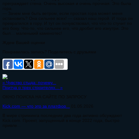
преграждает стена. Очень высокая и очень прочная. Это была
гора.
— Зачем мне быть ветром, если простая гора может меня
остановить? Она сильнее всех! — сказал наш герой. И тогда он
превратился в гору. И тут он почувствовал, что что-то стучит по
его боку. Что-то, что сильнее его, что дробит его изнутри. Это
был… маленький каменотес!
Ждем Вашей оценки
Понравилась запись? Поделитесь с друзьями
«
Чувство стыда: почему...
Притча о трех строителях...
»
ОКНО ПОИСКА НА САЙТЕ ПО ЗАПРОСУ
Kick.com — что это за платфор...
01.05.2026
В мире стриминга последние два года активно обсуждают
Kick.com. Проект, запущенный в конце 2022 года, быстро
привле...