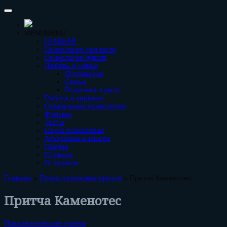
MENU
MENU
ГЛАВНАЯ
Психология личности
Психология чувств
Любовь и семья
Отношения
Семья
Родители и дети
Работа и карьера
Социальная психология
Фильмы
Тесты
Наука психология
Афоризмы и мысли
Притчи
Словарь
О проекте
Главная
»
Психологические притчи
»
Притча Каменотес
Притча Каменотес
Психологические притчи