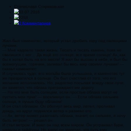
Станислава Стариковская
03.07.2016
2258
0 Комментариев
Жил-был каменотес, который устал дробить гору под палящими
лучами.
— Мне надоело такая жизнь. Тесать и тесать камень, пока не
свалишся с ног… Да ещё это солнце, все время солнце! Ах, как
бы я хотел быть на его месте! Я жил бы высоко в небе, я был бы
всемогущим, горячим, заливал бы весь мир своими лучами! —
сказал каменотес.
И случилось чудо: его мольба была услышана, и каменотес тут
же превратился в солнце. Он был счастлив от того, что его
желание исполнилось. Но, радостно посылая всюду свои лучи,
он заметил, что облака преграждают им дорогу.
— На что мне быть солнцем, если простые облака могут не
пустить мои лучи! — воскликнул он. — Если облака сильнее
солнца, я лучше буду облаком!
И он стал облаком. Он обогнул весь мир, летел, проливал
дождь, но вдруг поднялся ветер и развеял его.
— Ах, ветер может разогнать облака, значит, он сильнее, я хочу
быть ветром! — решил он.
И стал ветром. И веял он над всем миром. Он устраивал бури,
шквалы и тайфуны. Но вдруг он заметил, что путь ему