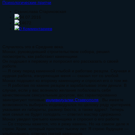
Психологические притчи
Станислава Стариковская
04.07.2016
14672
0 Комментариев
Случилось это в Средние века.
Монах, руководивший строительством собора, решил
посмотреть, как работают каменщики.
Он подошел к первому и попросил его рассказать о своей
работе.
— Я сижу перед каменной глыбой и работаю резцом. Скучная и
нудная работа, изнуряющая меня — сказал тот со злобой.
Монах подошел ко второму каменщику и спросил его о том же.
— Я работаю по камню резцом и зарабатываю этим деньги.
В
случае, если у вас возникло желание побаловать себя
качественным сексуальным досугом, вас гарантированно
заинтригуют топовые
индивидуалки Ставрополя
. Вы имеете
возможность выбирать индивидуалок по целому ряду критериев,
указывая их габариты, размер бюста, а также адрес!
. Теперь
моя семья не будет голодать — ответил мастер сдержанно.
Монах увидел третьего каменщика и спросил о его работе.
— Со стороны кажется, что я режу камень. Но на самом деле я
строю Храм, который простоит тысячу лет. Я строю будущее —
улыбнувшись, ответил третий каменщик.