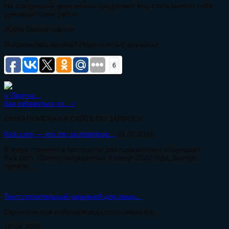
На следующий день монах предложил ему стать вместо себя
руководителем работ.
Ждем Вашей оценки
Понравилась запись? Поделитесь с друзьями
6
«
Притча...
Как избавиться от...
»
ОКНО ПОИСКА НА САЙТЕ ПО ЗАПРОСУ
Kick.com — что это за платфор...
01.05.2026
В мире стриминга последние два года активно обсуждают
Kick.com. Проект, запущенный в конце 2022 года, быстро
привле...
Тент строительный укрывной для защи...
Строительные работы всегда сопряжены с в...
16.04.2026