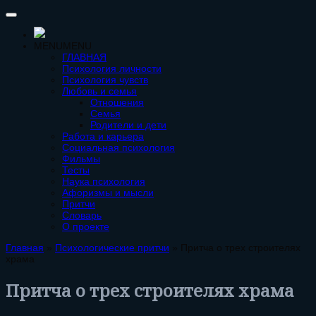
MENU
MENU
ГЛАВНАЯ
Психология личности
Психология чувств
Любовь и семья
Отношения
Семья
Родители и дети
Работа и карьера
Социальная психология
Фильмы
Тесты
Наука психология
Афоризмы и мысли
Притчи
Словарь
О проекте
Главная
»
Психологические притчи
»
Притча о трех строителях
храма
Притча о трех строителях храма