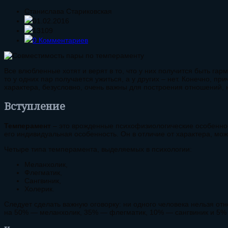
Станислава Стариковская
01.02.2016
13109
0 Комментариев
Все влюбленные хотят и верят в то, что у них получится быть г
то у одних пар получается ужиться, а у других – нет. Конечно, п
характера, безусловно, очень важны для построения отношений,
Вступление
Темперамент
– это врожденные психофизиологические особеннос
его индивидуальная особенность. Он в отличие от характера, мож
Четыре типа темперамента, выделяемых в психологии:
Меланхолик,
Флегматик,
Сангвиник,
Холерик.
Следует сделать важную оговорку: ни одного человека нельзя от
на 50% — меланхолик, 35% — флегматик, 10% — сангвиник и 5% 