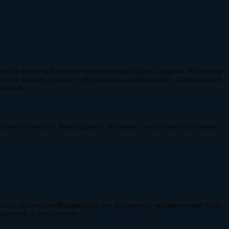
ые на взаимной любви и умении ладить друг с другом. Но почему-
остаться вместе, говорят: «Не сошлись характерами». Особенности
амента.
сихики личности. Темперамент человека – наиболее устойчивая
 есть только преобладающий тип. К примеру, человек может быть
ерамента — меланхолик.