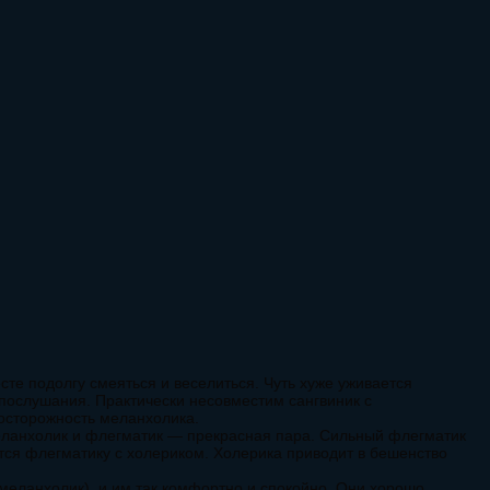
сте подолгу смеяться и веселиться. Чуть хуже уживается
 послушания. Практически несовместим сангвиник с
 осторожность меланхолика.
Меланхолик и флегматик — прекрасная пара. Сильный флегматик
тся флегматику с холериком. Холерика приводит в бешенство
меланхолик), и им так комфортно и спокойно. Они хорошо