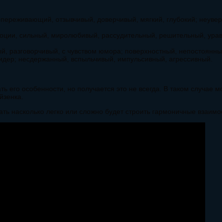
переживающий, отзывчивый, доверчивый, мягкий, глубокий; неувер
оции, сильный, миролюбивый, рассудительный, решительный, ура
й, разговорчивый, с чувством юмора; поверхностный, непостоянны
лидер; несдержанный, вспыльчивый, импульсивный, агрессивный.
ть его особенности, но получается это не всегда. В таком случае 
йзенка.
ать насколько легко или сложно будет строить гармоничные взаим