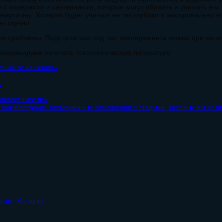
 с холериком и сангвиником, которые могут обижать и унижать его.
ергичны. Холерик будет учиться не так глубоко и эмоционально все
т скучно.
ие проблемы. Подстроиться под тип темперамента можно при нали
рекомендуем почитать психологическую литературу:
стные отношения»
»
овместимости»
. Как построить гармоничные отношения с людьми, которых вы хоти
атик
,
Холерик