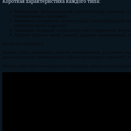
Короткая характеристика каждого типа:
Меланхолик. Эмоциональный, чувствительный, ранимый, со
самокритичный, пассивный.
Флегматик. Спокойный, невозмутимый, контролирующий эм
консервативный, инертный.
Сангвиник. Активный, энергичный, очень подвижный, веселы
Холерик. Бурный, яркий, смелый, дерзкий, инициативный, 
[sc name=»Adsense»]
Бывает, чтобы определить свой тип темперамента, достаточно зна
диагностики типа темперамента обычно используют опросник Г. А
Теперь, зная типы темперамента партнеров, можно спрогнозиров