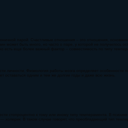
армоничной парой. Счастливые отношения – это отношения, основанн
ричин может быть много, но часто о паре, у которой не получилось 
 но есть еще более важный фактор – совместимость по типу темпер
ти личности. Физиология работы мозга определяет особенности п
ет оставаться одним и тем же долгие годы и даже всю жизнь.
нести стопроцентно к тому или иному типу темперамента. В психике
— холерик. В таком случае говорят, что преобладающий тип темп