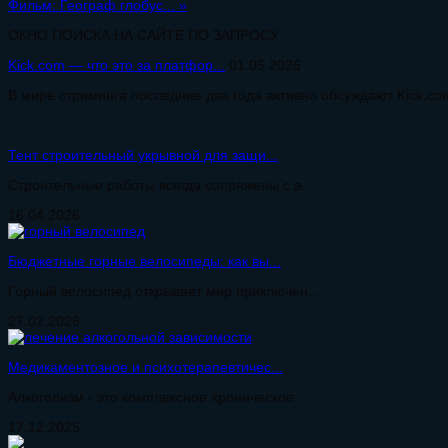
Фильм: Географ глобус...
»
ОКНО ПОИСКА НА САЙТЕ ПО ЗАПРОСУ
Kick.com — что это за платфор...
01.05.2026
В мире стриминга последние два года активно обсуждают Kick.com
Тент строительный укрывной для защи...
Строительные работы всегда сопряжены с в...
16.04.2026
Бюджетные горные велосипеды: как вы...
Горный велосипед открывает мир приключен...
27.02.2026
Медикаментозное и психотерапевтичес...
Алкоголизм - это комплексное хроническое...
17.12.2025