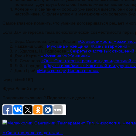
понимают друг друга без слов. Тяжело живется меланхолику
Холерики и сангвиники хорошо уживаются вместе, они оба эн
настойчивее. С флегматиком и меланхоликом холерику буде
Самое главное помнить, что умение договариваться решает мног
Если Вам интересна тема психологической совместимости пары, 
Вера Семенова, Эмиль Костин
«Совместимость, межлично
Раджниш Ошо
«Мужчина и женщина. Жизнь в гармонии «
И. Удилова, Н. Родионова
«Секреты счастливых отношений
Джон Кертис
«Мужчина vs Женщина»
Л. Семенова
«Он + Она: готовые решения для идеальной с
Лейл Лаундес
«Друзья и любимые. Как их найти и удержать
Джон Грей
«Марс во льду, Венера в огне»
[wpsp id=»916″]
Ждем Вашей оценки
Понравилась запись? Поделитесь с друзьями
Меланхолик
,
Сангвиник
,
Темперамент
,
Тип
,
Физиология
,
Флегм
«
Сюжетно-ролевая детская...