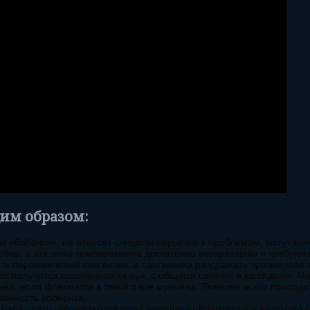
им образом:
ак «бабочки», не относят слишком серьезно к проблемам, могут вме
любив, а эти типы темперамента достаточно авторитарны и требуют
ть переменчивый сангвиник, а сангвиника раздражать чрезмерная
юза получится сплоченная семья, с общими целями и взглядами. 
ьно, если флегматик в такой паре мужчина. Тяжелее всего приходи
жанность холерика.
 паре сразу обозначаются роли ведущего (флегматик) и ведомого (