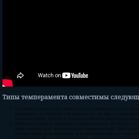
Типы темперамента совместимы следующ
Сангвиник лучше всего совместим с сангвиником, они оба к
сангвиник с холериком и флегматиком, так как он свободо
меланхоликом. Чуткого и ранимого меланхолика будет рани
Флегматик хорошо уживается с флегматиком. Из такого со
будет опорой для чувствительного меланхолика. Замечател
неторопливость флегматика, а флегматика ужасает несдер
Меланхолик лучше всего уживается с флегматиком. В такой