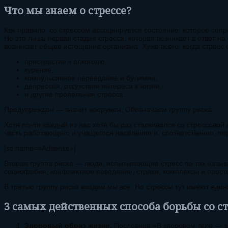
Что мы знаем о стрессе?
Как правило, со стрессом ассоциируется состояние, которое со
Но это лишь первая стадия стресса, которая возникает в ответ
возникает общее истощение организма. Хуже всего, когда стресс
пристрастие к алкоголю,
курение,
компульсивное переедание и булимия,
депрессия, отсутствие интереса к жизни,
и другие проявления стресса.
Предупрежден — значит вооружен. Обозначаем группу риска.
Хотя почти каждый из нас хотя бы раз сталкивался со стрессовой
часть работающего и учащегося населения и, соответственно, пер
[sc name=»Adsense»]
Вторая группа риска — люди, испытывающие стресс по так назыв
социофобия, конфликтное поведение, страхи, комплексы и прост
В третью группу риска входим мы все. Но стрессы тут имеют един
3 самых действенных способа борьбы со с
Здоровый образ жизни.
Пословица «В здоровом теле — зд