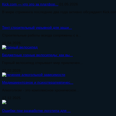
Kick.com — что это за платфор...
01.05.2026
В мире стриминга последние два года активно обсуждают Kick.com
Тент строительный укрывной для защи...
Строительные работы всегда сопряжены с в...
16.04.2026
Бюджетные горные велосипеды: как вы...
Горный велосипед открывает мир приключен...
27.02.2026
Медикаментозное и психотерапевтичес...
Алкоголизм - это комплексное хроническое...
17.12.2025
Ошибки при разработке логотипа для ...