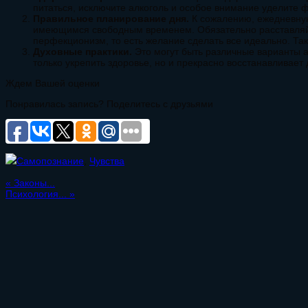
питаться, исключите алкоголь и особое внимание уделите 
Правильное планирование дня.
К сожалению, ежедневную 
имеющимся свободным временем. Обязательно расставляйте
перфекционизм, то есть желание сделать все идеально. Так
Духовные практики.
Это могут быть различные варианты а
только укрепить здоровье, но и прекрасно восстанавливае
Ждем Вашей оценки
Понравилась запись? Поделитесь с друзьями
Самопознание
,
Чувства
«
Законы...
Психология...
»