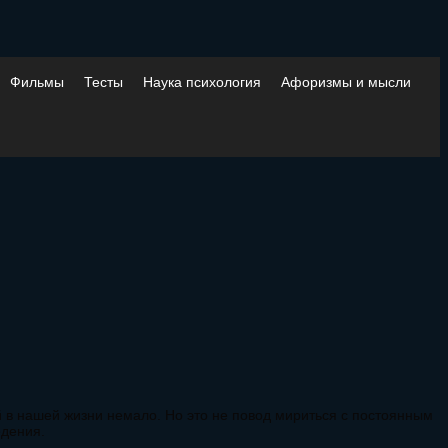
Фильмы
Тесты
Наука психология
Афоризмы и мысли
й в нашей жизни немало. Но это не повод мириться с постоянным
едения.