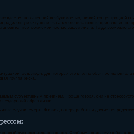
провождается повышенной возбудимостью, низкой концентрацией в
 на определенную ситуацию. На этом его негативные проявления не
 становится неотъемлемой частью вашей жизни. Тогда возможно ст
 ситуацией, есть люди, для которых это вполне обычное явление, 
вая группа риска.
аемым субъективным причинам. Проще говоря, они не стрессоусто
о нездоровый образ жизни.
ичные случаи: смерть близких, потеря работы и другие непредсказ
трессом:
оровый дух» возникла неспроста. Слабому организму любое откло