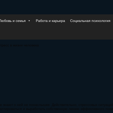
Любовь и семья
Работа и карьера
Социальная психология
тресс в жизни человека
гие знают о ней не понаслышке. Действительно, стрессовых ситуаци
аптироваться и выработать собственную линию эффективного пов