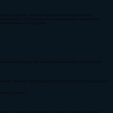
нимания, страхом, паникой и физическим напряжением.
 прекращаются. После сильного эмоционального напряжения
ойкое изменение поведения:
а времени на отдых у них катастрофически мало. Это большая
йчивы. Причины такой предрасположенности могут быть разные:
уемые ситуации.
нение от нормы будет подобно стрессу. Начните правильно