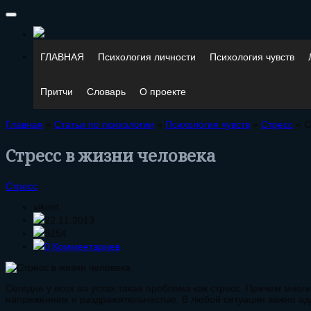
ГЛАВНАЯ
Психология личности
Психология чувств
Притчи
Словарь
О проекте
Главная
»
Статьи по психологии
»
Психология чувств
»
Стресс
»
С
Стресс в жизни человека
Стресс
vikont
22.11.2013
3254
0 Комментариев
Сегодня у всех на устах такая проблема как стресс. Причем мно
напряжением и раздражительностью. В любой ситуации важно ад