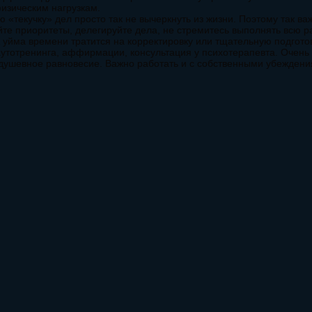
физическим нагрузкам.
«текучку» дел просто так не вычеркнуть из жизни. Поэтому так важ
 приоритеты, делегируйте дела, не стремитесь выполнять всю ра
 уйма времени тратится на корректировку или тщательную подготов
утотренинга, аффирмации, консультация у психотерапевта. Очень 
т душевное равновесие. Важно работать и с собственными убежден