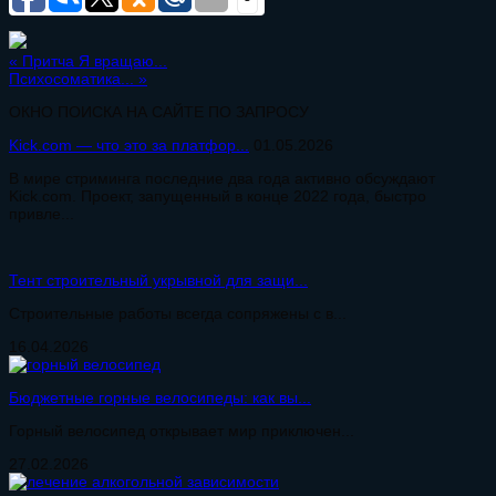
«
Притча Я вращаю...
Психосоматика...
»
ОКНО ПОИСКА НА САЙТЕ ПО ЗАПРОСУ
Kick.com — что это за платфор...
01.05.2026
В мире стриминга последние два года активно обсуждают
Kick.com. Проект, запущенный в конце 2022 года, быстро
привле...
Тент строительный укрывной для защи...
Строительные работы всегда сопряжены с в...
16.04.2026
Бюджетные горные велосипеды: как вы...
Горный велосипед открывает мир приключен...
27.02.2026