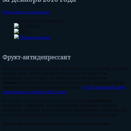
Рассылка по психологии
Станислава Стариковская
27.12.2016
3821
0 Комментариев
Фрукт-антидепрессант
Ранее австралийские ученые обнаружили, что шоколад, который
многие люди любят употреблять в пищу не просто как
лакомство, а для поднятия настроения, абсолютно
не
эффективен
и даже вреден для психического здоровья. Более
подробно эта новость изложена в статье
«Топ-5 новостей науки
психологии за ноябрь 2016 года»
.
К счастью, есть намного более полезная
альтернатива
шоколаду —
фрукты
! Ученые из Новой Зеландии задались
вопросом, какой же фрукт наиболее эффективен в деле борьбы
с плохим настроением, усталостью, апатией и депрессией?
Лучший фруктом-антидепрессантом был признан
киви
!