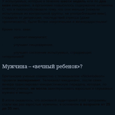
У испытуемых, которые в течение
шести недель
ели по
два
киви
ежедневно, в организме повысилось содержание витамина
С, что и поспособствовало тому, что они меньше (нежели
испытуемые из контрольной группы, не употреблявшие киви)
страдали от депрессии, последствий стресса (даже
хронического), были более энергичными и жизнерадостными!
Кроме того, киви:
· укрепил иммунитет,
· улучшил пищеварение,
· улучшил состояние испытуемых, страдающих
гипертонией!
Мужчина – «вечный ребенок»?
Британские ученые совместно с телеканалом «Nickelodeon»
провели
эксперимент
. Телеканал ежедневно, после семи
вечера транслировал юмористическую передачу, которая, по
мнению ученых,
не могла
заинтересовать взрослых и серьезных
мужчин и женщин.
В итоге оказалось, что основной аудиторией этой программы
стали как раз взрослые мужчины, в основном
в возрасте от 25
до 35 лет.