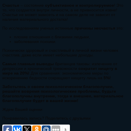
Счастье
– состояние
субъективное и контролируемое
! Это
то, что создается внутри личности, а не привносится извне!
Счастье не может зависеть и на самом деле не зависит от
наличия материального достатка!
По исследованиям ученых истинные
причины несчастья
это:
плохие отношения с близкими людьми,
заболевания психики.
Психически здоровый и счастливый в личной жизни человек
счастлив, даже если имеет небольшие доходы.
Самые главные выводы
британцев таковы: излечение от
депрессии и хронической тревожности
сократит нищету в
мире на
20%!
Для сравнения: экономические меры по
искоренению бедности сокращают нищету лишь на
5%!
Заботьтесь о своем психологическом благополучии,
решайте вовремя психологические проблемы, будьте
благополучны внутренне, тогда и внешнее, материальное
благополучие будет в вашей жизни!
Ждем Вашей оценки
Понравилась запись? Поделитесь с друзьями
3