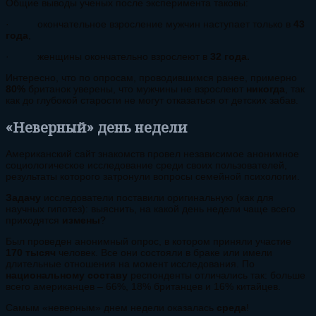
Общие выводы ученых после эксперимента таковы:
· окончательное взросление мужчин наступает только в
43
года
,
· женщины окончательно взрослеют в
32 года.
Интересно, что по опросам, проводившимся ранее, примерно
80%
британок уверены, что мужчины не взрослеют
никогда
, так
как до глубокой старости не могут отказаться от детских забав.
«Неверный» день недели
Американский сайт знакомств провел независимое анонимное
социологическое исследование среди своих пользователей,
результаты которого затронули вопросы семейной психологии.
Задачу
исследователи поставили оригинальную (как для
научных гипотез): выяснить, на какой день недели чаще всего
приходятся
измены
?
Был проведен анонимный опрос, в котором приняли участие
170 тысяч
человек. Все они состояли в браке или имели
длительные отношения на момент исследования. По
национальному составу
респонденты отличались так: больше
всего американцев – 66%,
18% британцев и 16% китайцев.
Самым «неверным» днем недели оказалась
среда
!