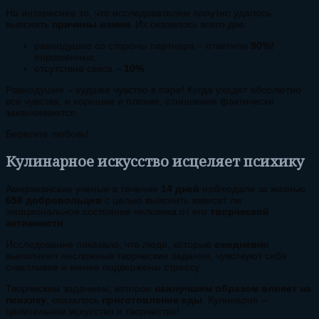
Но интереснее то, что исследователям попутно удалось
выяснить
причины измен
. Их оказалось всего две:
равнодушие со стороны партнера – ответили
90%!
опрошенных,
отсутствие секса –
10%
.
Равнодушие – худшее чувство в паре! Когда уходят абсолютно
все чувства, и хорошие и плохие, отношения фактически
заканчиваются.
Берегите любовь!
Кулинарное искусство исцеляет психику
Американские ученые в течение
14 дней
наблюдали за жизнью
658 добровольцев
с целью выяснить зависит ли
эмоциональное состояние человека от его
творческой
активности
.
Исследование показало, что люди, которые
ежедневно
выполняют несложные творческие задания, чувствуют себя
счастливее и менее подвержены стрессу.
Творческим заданием, которое
наилучшим образом влияет на
психику
, оказалось
приготовление еды
. Кулинария –
целительное искусство и творчество!