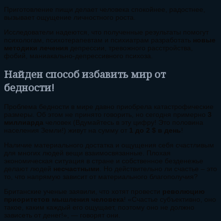
Приготовление пищи делает человека спокойнее, радостнее,
вызывает ощущение личностного роста.
Исследователи надеются, что полученные результаты помогут
психологам, психотерапевтам и психиатрам разработать
новые
методики лечения
депрессии, тревожного расстройства,
фобий, маниакально-депрессивного психоза.
Найден способ избавить мир от
бедности!
Проблема бедности в мире давно приобрела катастрофические
размеры. Об этом не принято говорить, но сегодня примерно
3
миллиарда
человек (Вдумайтесь в эту цифру! Это половина
населения Земли!) живут на сумму от
1 до 2 $ в день
!
Наличие материального достатка и ощущения себя счастливым
для многих людей вещи взаимосвязанные. Плохая
экономическая ситуация в стране и собственное безденежье
делают людей
несчастными
. Но действительно ли счастье – это
то, что напрямую зависит от материального благополучия?
Британские ученые заявили, что хотят провести
революцию
приоритетов мышления человека
! «Счастье субъективно, оно
такое, каким каждый его ощущает, поэтому оно не должно
зависеть от денег!», — говорят они.