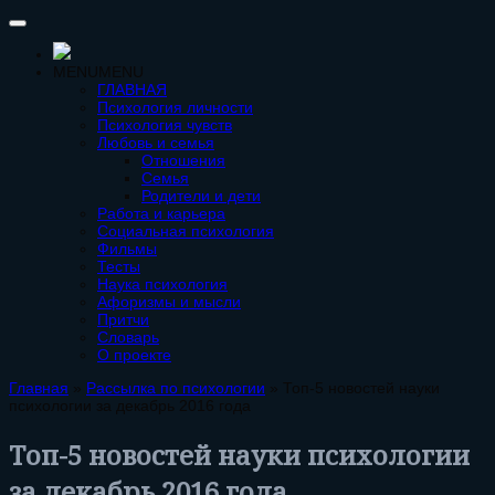
MENU
MENU
ГЛАВНАЯ
Психология личности
Психология чувств
Любовь и семья
Отношения
Семья
Родители и дети
Работа и карьера
Социальная психология
Фильмы
Тесты
Наука психология
Афоризмы и мысли
Притчи
Словарь
О проекте
Главная
»
Рассылка по психологии
»
Топ-5 новостей науки
психологии за декабрь 2016 года
Топ-5 новостей науки психологии
за декабрь 2016 года