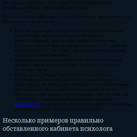
Не следует забывать, что в подобных ситуациях страх
неопределенности играет серьезную роль.
Психолог обязан обеспечить психологическую защищенность и
безопасность посетителя.
Если человек сидит в неудобном месте, то его мысли
скорее будут зацикливаться на собственное
местоположение, чем на свои мысли и проблемы.
Поэтому в кабинетах специалиста часто стоят удобные
кресла. Принято, что люди сидят на стульях, только во
время групповой терапии.
Некоторые психологи утверждают, что посетитель не
должен сидеть лицом к яркому окну, или к сильному
источнику света.
Важно, чтобы между психологом и посетителем
отсутствовал стол, или какой-либо предмет в роли
перегородки. В этом случае стол является препятствием
для общения. Он вызывает неосознанное чувство
противостояния между собеседниками, что, конечно, не
желательно.
Проститутки Екатеринбург на сайте:
sexdosug.cc
Сохрани себе чтобы не потерять
. Стол нужен
для официальных контактов и переговоров.
Несколько примеров правильно
обставленного кабинета психолога