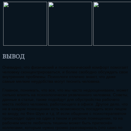
ВЫВОД
Очевидно, что физический и психологический комфорт помогает
человеку сконцентрироваться, и более свободно обсуждать свои
внутренние проблемы. Психологи отлично знают, что даже
самые мелкие неудобства могут теснить человека.
Главное, понимать, что все, что мы часто недооцениваем, может
сильно влиять на психологически уязвленного человека. Советы,
данные в статье, также подойдут для обустройства рабочего
места любого человека, работающего в офисе. Другое дело, что
не в каждом помещении есть возможность посадить всех лицом
ко входу, по Фен-Шую и т.д. И если общение с психотерапевтом
происходит один на один в тихом и уютном помещении, то на
рабочем месте любитель тишины может быть притеснён
коллегами, которым нужно громко разговаривать (что само по