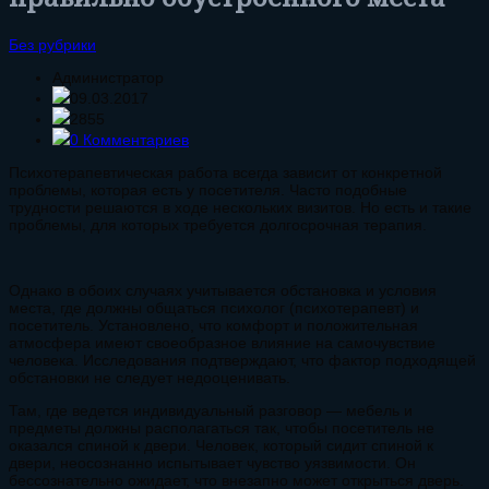
Без рубрики
Администратор
09.03.2017
2855
0 Комментариев
Психотерапевтическая работа всегда зависит от конкретной
проблемы, которая есть у посетителя. Часто подобные
трудности решаются в ходе нескольких визитов. Но есть и такие
проблемы, для которых требуется долгосрочная терапия.
Однако в обоих случаях учитывается обстановка и условия
места, где должны общаться психолог (психотерапевт) и
посетитель. Установлено, что комфорт и положительная
атмосфера имеют своеобразное влияние на самочувствие
человека. Исследования подтверждают, что фактор подходящей
обстановки не следует недооценивать.
Там, где ведется индивидуальный разговор — мебель и
предметы должны располагаться так, чтобы посетитель не
оказался спиной к двери. Человек, который сидит спиной к
двери, неосознанно испытывает чувство уязвимости. Он
бессознательно ожидает, что внезапно может открыться дверь.