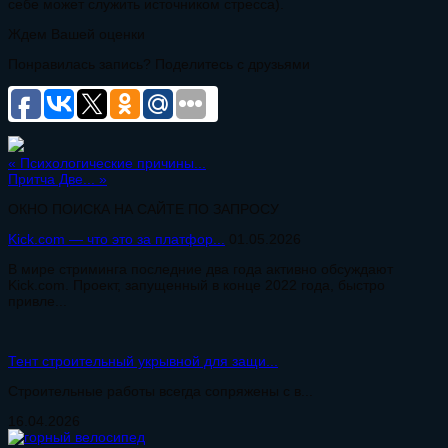
себе может служить источником стресса).
Ждем Вашей оценки
Понравилась запись? Поделитесь с друзьями
«
Психологические причины...
Притча Две...
»
ОКНО ПОИСКА НА САЙТЕ ПО ЗАПРОСУ
Kick.com — что это за платфор...
01.05.2026
В мире стриминга последние два года активно обсуждают
Kick.com. Проект, запущенный в конце 2022 года, быстро
привле...
Тент строительный укрывной для защи...
Строительные работы всегда сопряжены с в...
16.04.2026