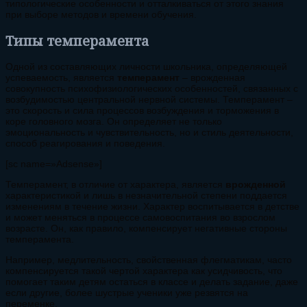
типологические особенности и отталкиваться от этого знания
при выборе методов и времени обучения.
Типы темперамента
Одной из составляющих личности школьника, определяющей
успеваемость, является
темперамент
– врожденная
совокупность психофизиологических особенностей, связанных с
возбудимостью центральной нервной системы. Темперамент –
это скорость и сила процессов возбуждения и торможения в
коре головного мозга. Он определяет не только
эмоциональность и чувствительность, но и стиль деятельности,
способ реагирования и поведения.
[sc name=»Adsense»]
Темперамент, в отличие от характера, является
врожденной
характеристикой и лишь в незначительной степени поддается
изменениям в течение жизни. Характер воспитывается в детстве
и может меняться в процессе самовоспитания во взрослом
возрасте. Он, как правило, компенсирует негативные стороны
темперамента.
Например, медлительность, свойственная флегматикам, часто
компенсируется такой чертой характера как усидчивость, что
помогает таким детям остаться в классе и делать задание, даже
если другие, более шустрые ученики уже резвятся на
переменке.