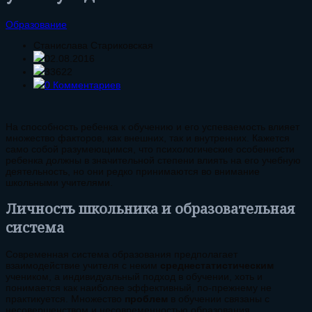
Образование
Станислава Стариковская
02.08.2016
33622
0 Комментариев
На способность ребенка к обучению и его успеваемость влияет
множество факторов, как внешних, так и внутренних. Кажется
само собой разумеющимся, что психологические особенности
ребенка должны в значительной степени влиять на его учебную
деятельность, но они редко принимаются во внимание
школьными учителями.
Личность школьника и образовательная
система
Современная система образования предполагает
взаимодействие учителя с неким
среднестатистическим
учеником, а индивидуальный подход в обучении, хоть и
понимается как наиболее эффективный, по-прежнему не
практикуется. Множество
проблем
в обучении связаны с
несовершенством и несовременностью образования.