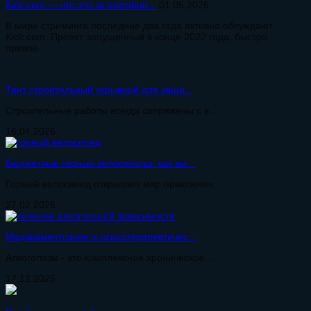
Kick.com — что это за платфор...
01.05.2026
В мире стриминга последние два года активно обсуждают
Kick.com. Проект, запущенный в конце 2022 года, быстро
привле...
Тент строительный укрывной для защи...
Строительные работы всегда сопряжены с в...
16.04.2026
Бюджетные горные велосипеды: как вы...
Горный велосипед открывает мир приключен...
27.02.2026
Медикаментозное и психотерапевтичес...
Алкоголизм - это комплексное хроническое...
17.12.2025