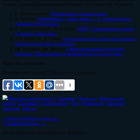
и иных индивидуально-типологических особенностях личности:
Е. Белонощенко
«Рожденные с характером»
Д. Кейрси
«Пожалуйста, пойми меня — II. Темперамент.
Характер. Интеллект»
И. Бриггс-Майерс, П. Майерс
«MBTI. Определение типов.
У каждого свой дар»
Т.П. Брайсон, Д. Сигел
«Дисциплина без драм. Как помочь
ребенку воспитать характер»
Дж. Готтман, Дж. Деклер
«Эмоциональный интеллект
ребенка. Практическое руководство для родителей»
Ждем Вашей оценки
Понравилась запись? Поделитесь с друзьями
3
Ведущая деятельность
,
Индивид
,
Личность
,
Меланхолик
,
Образ
,
Сангвиник
,
Темперамент
,
Тип
,
Флегматик
,
Характер
,
Холерик
,
Школа
«
Притча Поймай удачу за...
7 универсальных...
»
ОКНО ПОИСКА НА САЙТЕ ПО ЗАПРОСУ