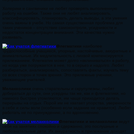
Холерики и сангвиники не любят проверять выполненную
работу на ошибки. Также они не любят анализировать,
классифицировать, планировать, делать выводы, а эти умения
очень важны в учебе. Но самая существенная проблема для
таких учеников – отсутствие самоконтроля, усидчивости и
недостаток концентрации внимания. Эти качества нужно
развивать.
Флегматики
наиболее
трудоспособные учащиеся, упорные, настойчивые, аккуратные и
внимательные. Их медлительность с лихвой компенсируется
прилежанием. Флегматик может долго «вклиниваться» в работу,
но когда уже погружается в нее, то в серьез и надолго. Любят
разбираться, анализировать, сопоставлять факты, изучать тему
со всех сторон и точек зрения. Это прилежные ученики,
уважающие учителей.
Меланхолики
очень старательны и скрупулезны, любят
добираться до сути, они усердны так же, как и флегматики, но
намного быстрее утомляются, им чаще приходится делать
перерывы на отдых. Порой им не хватает упорства, уверенности
в себе и силы воли (особенно если задание не нравится). Любят
работать не по принуждению, а по вдохновению.
Флегматики и меланхолики
ведут
себя на занятиях спокойно и сдержанно, это послушные и
любознательные дети. Их аккуратность и прилежание доходят