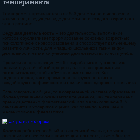
темперамента
Темперамент проявляется в любой деятельности человека и,
конечно же, в ведущем виде деятельности каждого возрастного
этапа развития.
Ведущая деятельность
– это деятельность, выполнение
которое обуславливает формирование основных возрастных
психологических новообразований и способствует дальнейшему
развитию личности. Для младших школьников таким видом
деятельности является
учебная деятельность
, то есть учеба.
Правильная организация учебы вырабатывает у школьника
навыки труда. Учебный процесс должен восприниматься
положительно
, чтобы обучение имело смысл. Как
недостаточная, так и чрезмерная нагрузка негативно
воздействуют на физическое и психическое здоровье школьника.
Если говорить в общем, то в современной системе образования
более успешными
оказываются те ученики, чей темперамент
преимущественно флегматический или меланхолический. У
сангвиников и холериков оценки, как правило, ниже, чем у
меланхоликов и флегматиков.
Холерик
работоспособный и выносливый ученик, но часто
растрачивает все силы в начале деятельности, отчего быстро