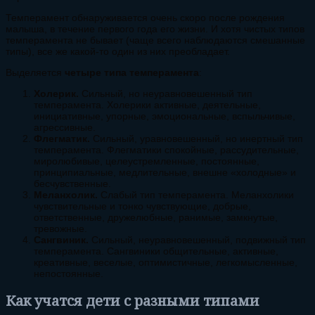
Темперамент обнаруживается очень скоро после рождения
малыша, в течение первого года его жизни. И хотя чистых типов
темперамента не бывает (чаще всего наблюдаются смешанные
типы), все же какой-то один из них преобладает.
Выделяется
четыре типа темперамента
:
Холерик.
Сильный, но неуравновешенный тип
темперамента. Холерики активные, деятельные,
инициативные, упорные, эмоциональные, вспыльчивые,
агрессивные.
Флегматик.
Сильный, уравновешенный, но инертный тип
темперамента. Флегматики спокойные, рассудительные,
миролюбивые, целеустремленные, постоянные,
принципиальные, медлительные, внешне «холодные» и
бесчувственные.
Меланхолик.
Слабый тип темперамента. Меланхолики
чувствительные и тонко чувствующие, добрые,
ответственные, дружелюбные, ранимые, замкнутые,
тревожные.
Сангвиник.
Сильный, неуравновешенный, подвижный тип
темперамента. Сангвиники общительные, активные,
креативные, веселые, оптимистичные, легкомысленные,
непостоянные.
Как учатся дети с разными типами