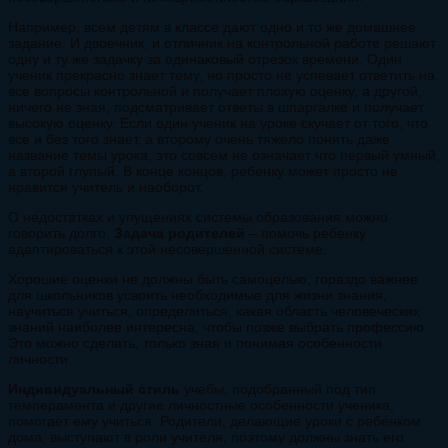
Например, всем детям в классе дают одно и то же домашнее
задание. И двоечник, и отличник на контрольной работе решают
одну и ту же задачку за одинаковый отрезок времени. Один
ученик прекрасно знает тему, но просто не успевает ответить на
все вопросы контрольной и получает плохую оценку, а другой,
ничего не зная, подсматривает ответы в шпаргалке и получает
высокую оценку. Если один ученик на уроке скучает от того, что
все и без того знает, а второму очень тяжело понять даже
название темы урока, это совсем не означает что первый умный,
а второй глупый. В конце концов, ребенку может просто не
нравится учитель и наоборот.
О недостатках и упущениях системы образования можно
говорить долго.
Задача родителей
– помочь ребенку
адаптироваться к этой несовершенной системе.
Хорошие оценки не должны быть самоцелью, гораздо важнее
для школьников усвоить необходимые для жизни знания,
научиться учиться, определиться, какая область человеческих
знаний наиболее интересна, чтобы позже выбрать профессию.
Это можно сделать, только зная и понимая особенности
личности.
Индивидуальный стиль
учебы, подобранный под тип
темперамента и другие личностные особенности ученика,
помогает ему учиться. Родители, делающие уроки с ребенком
дома, выступают в роли учителя, поэтому должны знать его