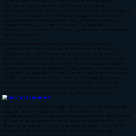
устает. Образно говоря, холерики быстро «загораются»,
увлекаются заданием, но так же быстро и «гаснут»,
переусердствовав в самом начале. Холерики любят интенсивно
трудиться в ускоренном темпе. Если задание им интересно,
способны на многое за короткий срок, в таком случае их
продуктивность чрезвычайно высока. Они настоящие
«стахановцы»: не бояться объема, ограниченности времени и
сложности заданий.
Сангвиник
обладает молниеносной реакцией и умеет
приспосабливаться к непредвиденной смене обстоятельств.
Продуктивен в учебе, только если она осуществляется в
интересной форме (например, игровой), в противном случае
ему становится скучно, он ленится и всеми силами старается
избежать выполнения задания. Учеба дается им легко, новый
материал они усваивают быстро, но не стремятся его изучить
глубже. Сангвиники способны делать несколько дел сразу,
скорость переключения внимания у них высока, но такой
многозадачный труд часто носит поверхностный характер.
Возможно множество ошибок по невнимательности.
Сангвиники и холерики
бодры, веселы, общительны, активны
в школе, почти не бывают усталыми, вялыми или
расслабленными. Они не испытывают какого-либо напряжения
при усвоении нового материала, легко запоминают большой
объем информации, быстро отвечают на вопросы и выполняют
задания. Такие дети воспринимаются так непослушные,
неуправляемые, слишком свободолюбивые.