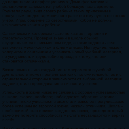
до педантизма и перфекционизма. Дома флегматики и
меланхолики занимаются учебой большую часть времени.
Родители рады, видя своего ребенка таким прилежным и
послушным, но для гармоничного развития ему нужна не только
учеба. Игры, общение со сверстниками, хобби не должны
исключаться из жизни ребенка.
Сангвиникам и холерикам часто не хватает терпения и
старательности. Проверка знаний в школе обычно
осуществляется в письменном виде, а такие задания легче
выполнять меланхоликам и флегматикам. Им труднее, нежели
холерикам и сангвиникам усваивать новый учебный материал,
но усидчивость и трудолюбие приводят к тому, что они
становятся отличниками.
Важно помнить, что каждый тип темперамента в учебной
деятельности может проявляться как с положительной, так и с
отрицательной стороны в зависимости от выбранной методики,
задания, стиля преподавания и личности учителя.
Успешность в жизни никак не связана с хорошей успеваемостью
в школе, скорее, наоборот, наблюдается обратная картина:
ученики, плохо учившиеся в школе или вовсе ее прогуливавшие,
более успешны во взрослой жизни, нежели отличники. Школа –
необходимый этап в жизни каждого человека, проходя который
важно не потерять способность мыслить нестандартно и верить
в себя.
Вам будет интересно почитать
бестселлеры
и о темпераменте