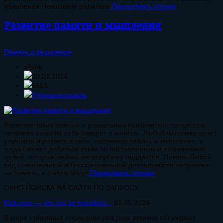
мышления Некоторые родители
Продолжить чтение
Развитие памяти и мышления
Память и мышление
vikont
20.01.2014
5551
0 Комментариев
Развитие таких важных и уникальных психических процессов
человека само по себе говорит о многом. Любой человека хочет
улучшить и развить в себе, например память и мышление, и
тогда сможет добиться каких-то поставленных и намеченных
целей, которые сейчас не могут ему поддастся. Память Любой
вид сознательной и бессознательной деятельности направлен
на память, и с этим могут
Продолжить чтение
ОКНО ПОИСКА НА САЙТЕ ПО ЗАПРОСУ
Kick.com — что это за платфор...
01.05.2026
В мире стриминга последние два года активно обсуждают