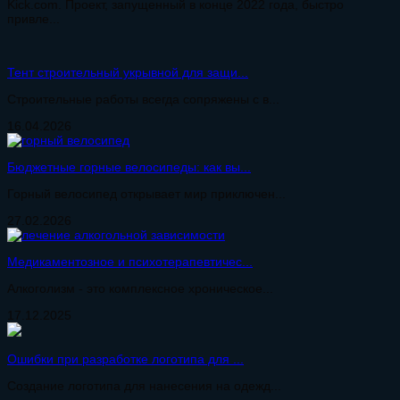
Kick.com. Проект, запущенный в конце 2022 года, быстро
привле...
Тент строительный укрывной для защи...
Строительные работы всегда сопряжены с в...
16.04.2026
Бюджетные горные велосипеды: как вы...
Горный велосипед открывает мир приключен...
27.02.2026
Медикаментозное и психотерапевтичес...
Алкоголизм - это комплексное хроническое...
17.12.2025
Ошибки при разработке логотипа для ...
Создание логотипа для нанесения на одежд...