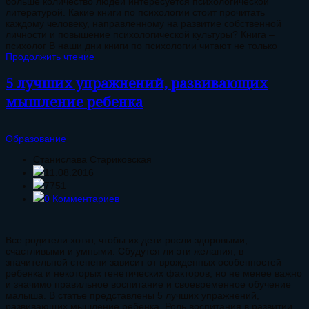
больше количество людей интересуется психологической
литературой. Какие книги по психологии стоит прочитать
каждому человеку, направленному на развитие собственной
личности и повышение психологической культуры? Книга –
психолог В наши дни книги по психологии читают не только
Продолжить чтение
5 лучших упражнений, развивающих
мышление ребенка
Образование
Станислава Стариковская
11.08.2016
7751
0 Комментариев
Все родители хотят, чтобы их дети росли здоровыми,
счастливыми и умными. Сбудутся ли эти желания, в
значительной степени зависит от врожденных особенностей
ребенка и некоторых генетических факторов, но не менее важно
и значимо правильное воспитание и своевременное обучение
малыша. В статье представлены 5 лучших упражнений,
развивающих мышление ребенка. Роль воспитания в развитии