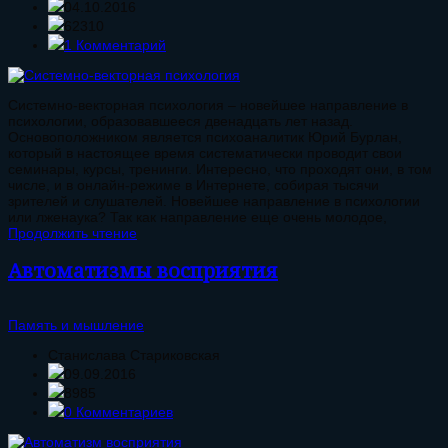
04.10.2016
62310
1 Комментарий
Системно-векторная психология – новейшее направление в
психологии, образовавшееся двенадцать лет назад.
Основоположником является психоаналитик Юрий Бурлан,
который в настоящее время систематически проводит свои
семинары, курсы, тренинги. Интересно, что проходят они, в том
числе, и в онлайн-режиме в Интернете, собирая тысячи
зрителей и слушателей. Новейшее направление в психологии
или лженаука? Так как направление еще очень молодое,
Продолжить чтение
Автоматизмы восприятия
Память и мышление
Станислава Стариковская
09.09.2016
8985
0 Комментариев