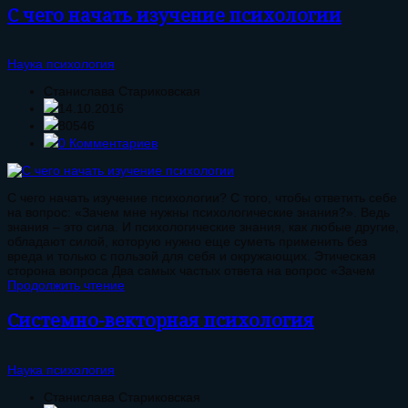
С чего начать изучение психологии
Наука психология
Станислава Стариковская
14.10.2016
80546
0 Комментариев
С чего начать изучение психологии? С того, чтобы ответить себе
на вопрос: «Зачем мне нужны психологические знания?». Ведь
знания – это сила. И психологические знания, как любые другие,
обладают силой, которую нужно еще суметь применить без
вреда и только с пользой для себя и окружающих. Этическая
сторона вопроса Два самых частых ответа на вопрос «Зачем
Продолжить чтение
Системно-векторная психология
Наука психология
Станислава Стариковская