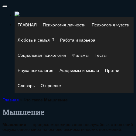
ГЛАВНАЯ
Психология личности
Психология чувств
Любовь и семья
Работа и карьера
Социальная психология
Фильмы
Тесты
Наука психология
Афоризмы и мысли
Притчи
Словарь
О проекте
Главная
»
Что такое
Мышление
Мышление
Мышление
— процесс моделирования неслучайных отношений
окружающего мира на основе аксиоматических положений.