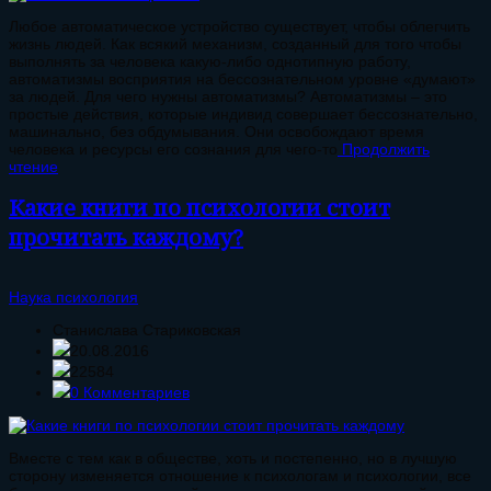
Любое автоматическое устройство существует, чтобы облегчить
жизнь людей. Как всякий механизм, созданный для того чтобы
выполнять за человека какую-либо однотипную работу,
автоматизмы восприятия на бессознательном уровне «думают»
за людей. Для чего нужны автоматизмы? Автоматизмы – это
простые действия, которые индивид совершает бессознательно,
машинально, без обдумывания. Они освобождают время
человека и ресурсы его сознания для чего-то
Продолжить
чтение
Какие книги по психологии стоит
прочитать каждому?
Наука психология
Станислава Стариковская
20.08.2016
22584
0 Комментариев
Вместе с тем как в обществе, хоть и постепенно, но в лучшую
сторону изменяется отношение к психологам и психологии, все