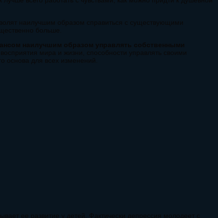
к лучше всего работать с чувствами, как можно придти к душевной
волят наилучшим образом справиться с существующими
ущественно больше.
ансом наилучшим образом управлять собственными
 восприятия мира и жизни, способности управлять своими
то основа для всех изменений.
вает ее развитие у детей. Фактически депрессия молодеет с