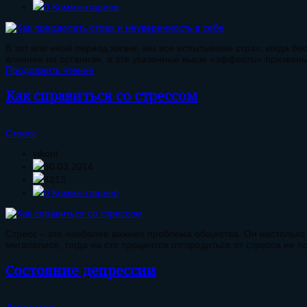
0 Комментариев
В тот или иной период жизни, мы все испытываем страх: когда бе
влияние на организм, а эти указанные выше «эффекты» призваны 
Продолжить чтение
Как справиться со стрессом
Стресс
vikont
30.03.2014
4213
0 Комментариев
Стресс – это наиболее важная проблема общества. Он настолько 
мегаполисе, тогда на сто процентов отгородиться от стресса не по
Состояние депрессии