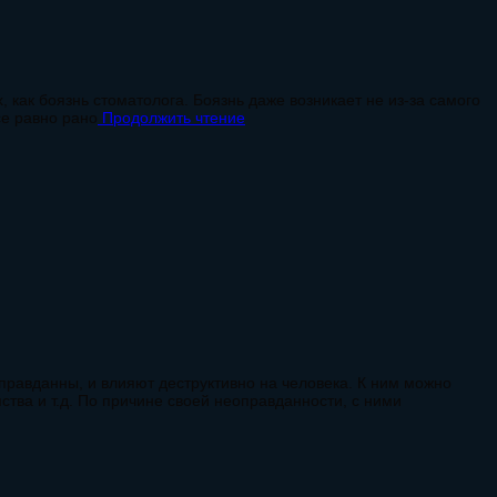
, как боязнь стоматолога. Боязнь даже возникает не из-за самого
се равно рано
Продолжить чтение
оправданны, и влияют деструктивно на человека. К ним можно
ства и т.д. По причине своей неоправданности, с ними