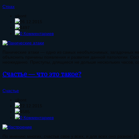
Страх
vikont
26.12.2015
4497
0 Комментариев
Панические атаки — одно из самых необъяснимых, загадочных яв
объяснить причины появления и развития данной патологии. Сост
неожиданно. Приступы, длящиеся не дольше нескольких часов, 
Счастье — что это такое?
Счастье
vikont
22.12.2015
4585
0 Комментариев
По мнению многих, счастье свое у всех, и для всех оно разное. 