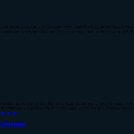
 может даже и не один. И большинство людей объединяет такой страх
 чувства, что будет больно. Так как же все-таки побороть страх? В
анизма при опасностях. Но не всегда, зачастую, страхи бывают не
 поставленных целей, страх публичных выступлений, боязнь знаком
ть чтение
лечение.