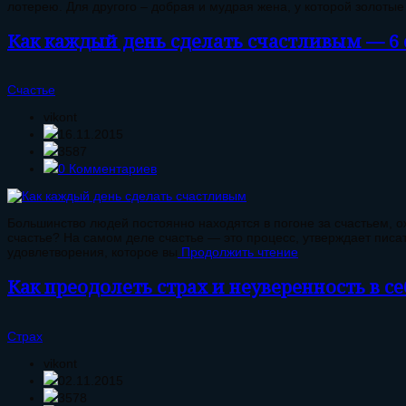
лотерею. Для другого – добрая и мудрая жена, у которой золотые
Как каждый день сделать счастливым — 6 
Счастье
vikont
16.11.2015
3587
0 Комментариев
Большинство людей постоянно находятся в погоне за счастьем, ож
счастье? На самом деле счастье — это процесс, утверждает пис
удовлетворения, которое вы
Продолжить чтение
Как преодолеть страх и неуверенность в себ
Страх
vikont
02.11.2015
3578