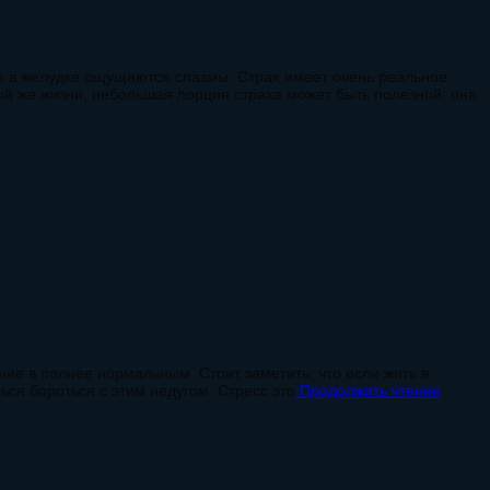
, а в желудке ощущаются спазмы. Страх имеет очень реальное
ой же жизни, небольшая порция страха может быть полезной: она
ие в полнее нормальным. Стоит заметить, что если жить в
ться бороться с этим недугом. Стресс это
Продолжить чтение