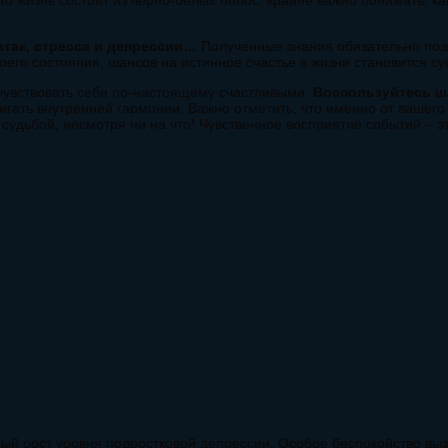
то жизнь состоит из черно-белых полос, крайне важно понимать, ка
так, стресса и депрессии…
Полученные знания обязательно поз
воего состояния, шансов на истинное счастье в жизни становится с
очувствовать себя по-настоящему счастливыми.
Воспользуйтесь ш
гать внутренней гармонии. Важно отметить, что именно от вашего
судьбой, несмотря ни на что! Чувственное восприятие событий – э
й рост уровня подростковой депрессии. Особое беспокойство вызы