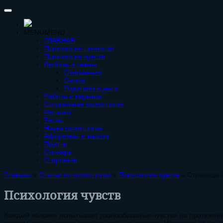
MENU
MENU
ГЛАВНАЯ
Психология личности
Психология чувств
Любовь и семья
Отношения
Семья
Родители и дети
Работа и карьера
Социальная психология
Фильмы
Тесты
Наука психология
Афоризмы и мысли
Притчи
Словарь
О проекте
Главная
»
Статьи по психологии
»
Психология чувств
» Страница 
Психология чувств
Каждый человек испытывает разнообразные чувства на протяжении