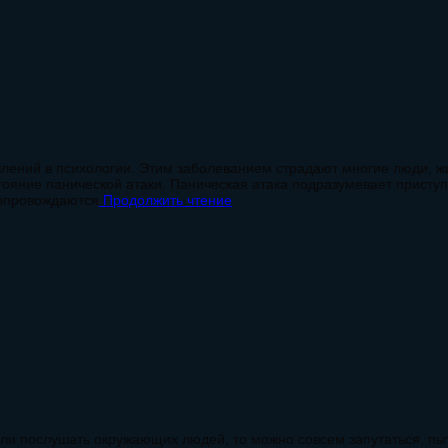
лений в психологии. Этим заболеванием страдают многие люди, ж
ояние панической атаки. Паническая атака подразумевает приступ
сопровождаются
Продолжить чтение
Если послушать окружающих людей, то можно совсем запутаться, пы