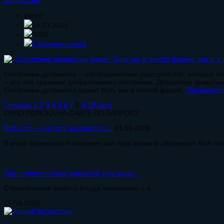
Депрессия
vikont
24.03.2014
3080
0 Комментариев
Состояние депрессии – это психическое расстройство, которое 
– все это признаки депрессивного состояния. Депрессия зачастую
Состояние депрессии может быть как в легкой форме,
Продолжить
Previous
1
2
3
4
5
6
7
8
9
10
Next
ОКНО ПОИСКА НА САЙТЕ ПО ЗАПРОСУ
Kick.com — что это за платфор...
01.05.2026
В мире стриминга последние два года активно обсуждают Kick.com
Тент строительный укрывной для защи...
Строительные работы всегда сопряжены с в...
16.04.2026