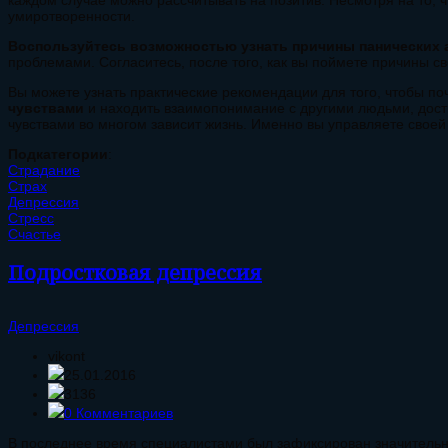
каждом случае можно рассчитывать на позитив. Несмотря на то, ч
умиротворенности.
Воспользуйтесь возможностью узнать причины панических а
проблемами. Согласитесь, после того, как вы поймете причины с
Вы можете узнать практические рекомендации для того, чтобы п
чувствами
и находить взаимопонимание с другими людьми, дости
чувствами во многом зависит жизнь. Именно вы управляете своей 
Подкатегории
:
Страдание
Страх
Депрессия
Стресс
Счастье
Подростковая депрессия
Депрессия
vikont
25.01.2016
3136
0 Комментариев
В последнее время специалистами был зафиксирован значительны