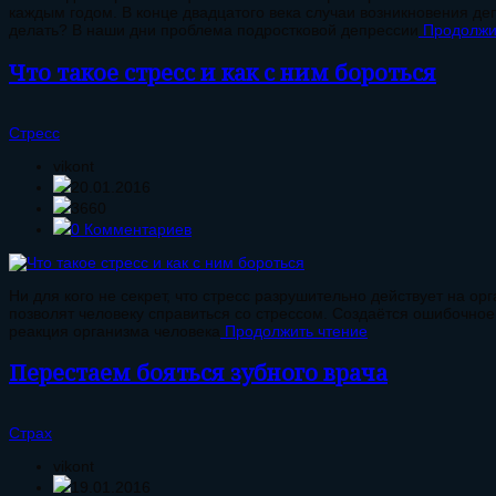
каждым годом. В конце двадцатого века случаи возникновения де
делать? В наши дни проблема подростковой депрессии
Продолжи
Что такое стресс и как с ним бороться
Стресс
vikont
20.01.2016
3660
0 Комментариев
Ни для кого не секрет, что стресс разрушительно действует на 
позволят человеку справиться со стрессом. Создаётся ошибочное
реакция организма человека
Продолжить чтение
Перестаем бояться зубного врача
Страх
vikont
19.01.2016