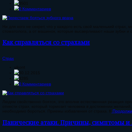
3501
0 Комментариев
Ни для кого не секрет, что у каждого есть свой маленький страх,
стоматолога, а от машинок, которые высверливают наши зубки и от
Как справляться со страхами
Страх
vikont
30.12.2015
3285
0 Комментариев
Людям свойственно боятся, это вполне естественная реакция орг
отнести страх, который тормозит человека в достижении желаний,
необходимо бороться. Приемы избавления от страха. К
Продолжи
Панические атаки. Причины, симптомы и 