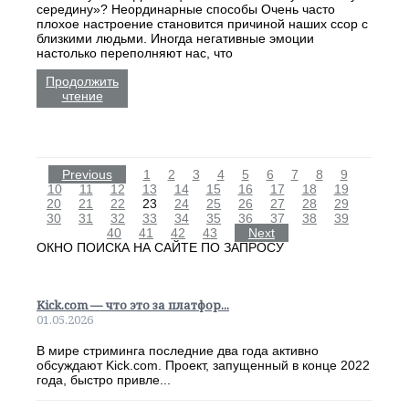
середину»? Неординарные способы Очень часто
плохое настроение становится причиной наших ссор с
близкими людьми. Иногда негативные эмоции
настолько переполняют нас, что
Продолжить
чтение
Previous
1
2
3
4
5
6
7
8
9
10
11
12
13
14
15
16
17
18
19
20
21
22
23
24
25
26
27
28
29
30
31
32
33
34
35
36
37
38
39
40
41
42
43
Next
ОКНО ПОИСКА НА САЙТЕ ПО ЗАПРОСУ
Kick.com — что это за платфор...
01.05.2026
В мире стриминга последние два года активно
обсуждают Kick.com. Проект, запущенный в конце 2022
года, быстро привле...